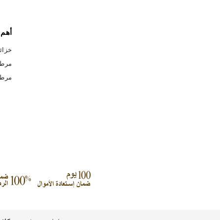
أهم 
خزائ
مرط
مرطب