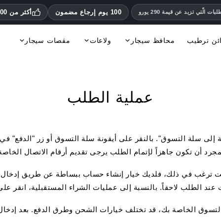
100 يوم إرجاع مضمون
أكثر من 70,000 عميل راضٍ
ات الّتي تزيد عن قيمة 290 يورو
ئن ترطيب
محافظ سيجار
ولاعات
مقصات سيجار
رطب
قطاعات السيجار S.T. Dupont
قطاعات Colibri
قطاعات السيجار Adorini
قطاعات السيجار من Xikar
Palio ولاعات
Xikar ولاعات
الولاّعات Fines Lames
إكسسوارات مركبات وقطع غيار
كتب، مجلات وDs
عملية الطلب
 إلى سلة التسوق". بالنقر على أيقونة سلة التسوق أو زر "الدفع" في ا
. بمجرد أن تكون جاهزاً لإتمام الطلب يرجى تقديم أرقام الاتصال الخاص
نت ترغب في ذلك، فلديك خيار إنشاء حساب ببساطة عن طريق إدخال ك
 عند الطلب لاحقاً. بالنسبة إلى عمليات الشراء المستقبلية، انقر ع
 التسوق الخاصة بك، قد تختلف خيارات الشحن وطرق الدفع. بعد إدخا