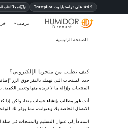
4.9★ على تراستبايلوت Trustpilot
مجانًا
على الطلب
مرطب
خزا
حقائب Adorini
حقائب Angelo
حقائب Les Fines Lames
حقائب Lubinski
حقائب Martin Wess
حقائب S.T. Dupont
Siglo مرطب
Totem مرطب
Jemar مرطب
Colibri مرطب
Dunhill مرطب
Angelo مرطب
مرطبات Caseti
مرطب مونتكريستو كوهيبا وهابانوس
Pegasus مرطب
Elie Bleu مرطب
Daniel Marshall م
الصفحة الرئيسية
كيف تطلب من متجرنا الإلكتروني؟
حدد المنتجات التي تهمك بالنقر فوق الزر "إضافة
المنتجات وإزالة ما لا تريده منها وتغيير الكمية
أنت
غير مطالب بإنشاء حساب
معنا، ولكن إذا ك
الاتصال الخاصة بك وعنوانك، مما يوفر لك الوقت
استناداً إلى عنوان التسليم والمنتجات في سلة