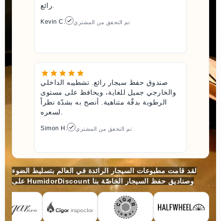
رائع.
Kevin C.
تم التحقق من المشتري
صندوق حفظ سيجار رائع. تشطيبه الداخلي
والخارجي جميل للغاية، ويحافظ على مستوى
الرطوبة بدقّة متناهية. أنصح به بشدّة نظراً
لسعره.
Simon H.
تم التحقق من المشتري
لقد قامت مطبوعات السيجار الرائدة في العالم بتسليط الضوء
على HumidorDiscount وصناديق حفظ السيجار الخاصّة بنا