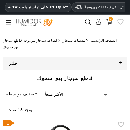
CATEGORY
مجانًا
4.9★ على تراستبايلوت Trustpilot
 تزيد عن قيمة 290 يورو
0
مرطب
خزائن
الصفحة الرئيسية
مقصات سيجار
قطاعة سيجار مزدوجة
قاطع سيجار
ترطيب
بيق سموك
محافظ
فلتر
سيجار
ولاعات
قاطع سيجار بيق سموك
مقصات
تصنيف بواسطة:
الأكثر مبيعاً
سيجار
مرطبات
يوجد 13 منتجا.
ومقياس
رطوبة
1