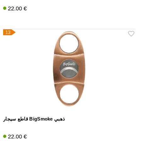
22.00 €
13
قاطع سيجار BigSmoke ذهبي
22.00 €