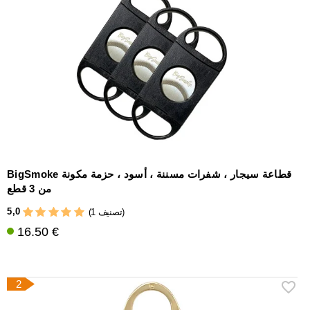
إكسسوارات
سيجار
أخرى
BigSmoke قطاعة سيجار ، شفرات مسننة ، أسود ، حزمة مكونة
من 3 قطع
5,0
(1 تصنيف)
16.50 €
2