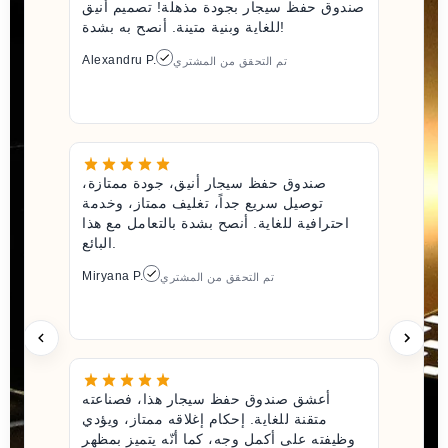
صندوق حفظ سيجار بجودة مذهلة! تصميم أنيق
للغاية وبنية متينة. أنصح به بشدة!
Alexandru P.
تم التحقق من المشتري
صندوق حفظ سيجار أنيق، جودة ممتازة،
توصيل سريع جداً، تغليف ممتاز، وخدمة
احترافية للغاية. أنصح بشدة بالتعامل مع هذا
البائع.
Miryana P.
تم التحقق من المشتري
أعشق صندوق حفظ سيجار هذا، فصناعته
متقنة للغاية. إحكام إغلاقه ممتاز، ويؤدي
وظيفته على أكمل وجه، كما أنّه يتميز بمظهر