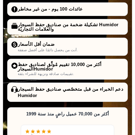
عائدات 100 يوم - من غير مخاطر
تشكيلة ضخمة من صناديق حفظ السيجار Humidor
والعلامات التجاريّة
ضمان أقل الأسعار
أنت من يحصل دائمًا على أفضل صفقة.
أكثر من 10,000 تقييم مُوثَّق لصناديق حفظ
السيجارHumidor
تقييمات صادقة ونزيهة للشراء بثقة.
دعم الخبراء من قبل متخصّصي صناديق حفظ السيجار
Humidor
أكثر من 70,000 عميل راضٍ منذ سنة 1999