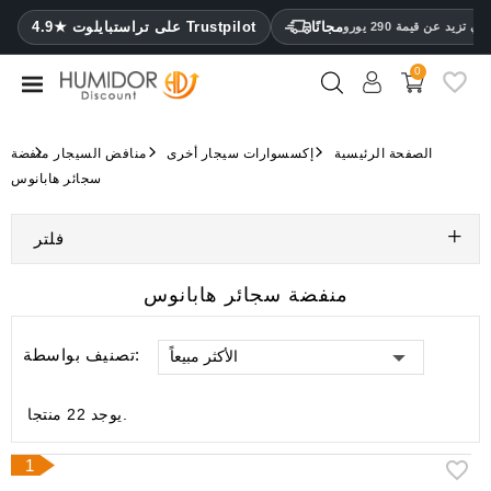
CATEGORY
مجانًا
4.9★ على تراستبايلوت Trustpilot
 تزيد عن قيمة 290 يورو
0
مرطب
خزائن
الصفحة الرئيسية
إكسسوارات سيجار أخرى
منافض السيجار
منفضة
ترطيب
سجائر هابانوس
محافظ
فلتر
سيجار
ولاعات
منفضة سجائر هابانوس
مقصات
تصنيف بواسطة:
الأكثر مبيعاً
سيجار
مرطبات
يوجد 22 منتجا.
ومقياس
رطوبة
1