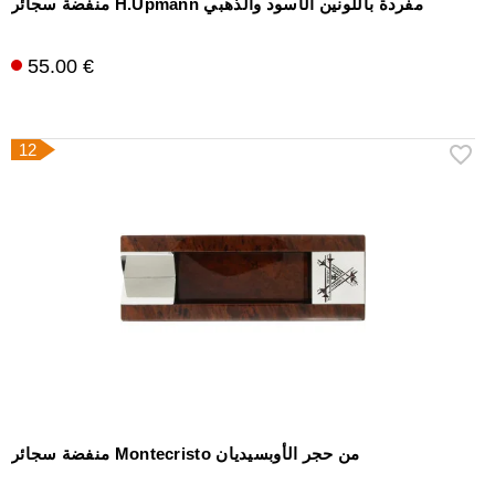
منفضة سجائر H.Upmann مفردة باللونين الأسود والذهبي
55.00 €
12
منفضة سجائر Montecristo من حجر الأوبسيديان