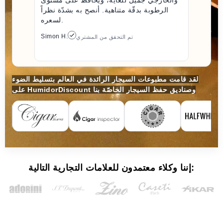
والخارجي جميل للغاية، ويحافظ على مستوى
الرطوبة بدقّة متناهية. أنصح به بشدّة نظراً
لسعره.
Simon H.
تم التحقق من المشتري
لقد قامت مطبوعات السيجار الرائدة في العالم بتسليط الضوء
على HumidorDiscount وصناديق حفظ السيجار الخاصّة بنا
إننا وكلاء معتمدون للعلامات التجارية التالية: