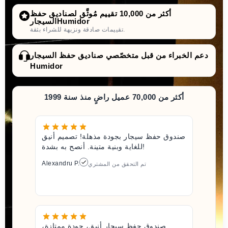
أكثر من 10,000 تقييم مُوثَّق لصناديق حفظ
السيجارHumidor
تقييمات صادقة ونزيهة للشراء بثقة.
دعم الخبراء من قبل متخصّصي صناديق حفظ السيجار
Humidor
أكثر من 70,000 عميل راضٍ منذ سنة 1999
صندوق حفظ سيجار بجودة مذهلة! تصميم أنيق
للغاية وبنية متينة. أنصح به بشدة!
Alexandru P.
تم التحقق من المشتري
صندوق حفظ سيجار أنيق، جودة ممتازة،