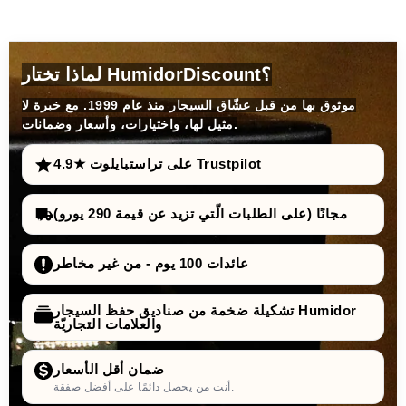
لماذا تختار HumidorDiscount؟
موثوق بها من قبل عشّاق السيجار منذ عام 1999. مع خبرة لا
مثيل لها، واختيارات، وأسعار وضمانات.
4.9★ على تراستبايلوت Trustpilot
مجانًا (على الطلبات الّتي تزيد عن قيمة 290 يورو)
عائدات 100 يوم - من غير مخاطر
تشكيلة ضخمة من صناديق حفظ السيجار Humidor
والعلامات التجاريّة
ضمان أقل الأسعار
أنت من يحصل دائمًا على أفضل صفقة.