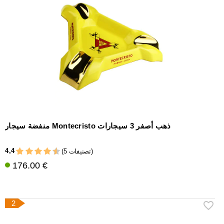
إكسسوارات
سيجار
أخرى
منفضة سيجار Montecristo ذهب أصفر 3 سيجارات
4,4
(5 تصنيفات)
176.00 €
2