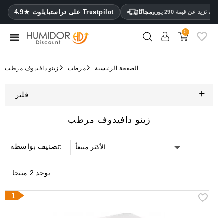
CATEGORY
مجانًا
4.9★ على تراستبايلوت Trustpilot
 تزيد عن قيمة 290 يورو
0
مرطب
خزائن
الصفحة الرئيسية
مرطب
زينو دافيدوف مرطب
ترطيب
فلتر
محافظ
سيجار
زينو دافيدوف مرطب
ولاعات
تصنيف بواسطة:
الأكثر مبيعاً
مقصات
سيجار
يوجد 2 منتجا.
مرطبات
ومقياس
1
رطوبة