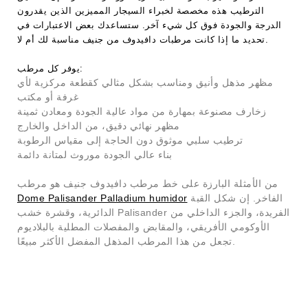
الترطيب هذه مخصصة لخبراء السيجار المميزين الذين يقدرون
الدرجة والجودة فوق كل شيء آخر. ستساعدك بعض الاعتبارات في
تحديد ما إذا كانت مرطبات دافيدوف من جنيف مناسبة لك أم لا.
يوفر كل مرطب:
مظهر مذهل وأنيق ومناسب بشكل مثالي كقطعة مركزية لأي
غرفة أو مكتب
زخارف مصنوعة بمهارة من مواد عالية الجودة ومعادن ثمينة
مظهر نهائي دقيق، من الداخل والخارج
ترطيب سلبي موثوق دون الحاجة إلى مقياس الرطوبة
بناء عالي الجودة موروث لمتانة دائمة
من الأمثلة البارزة على خط مرطب دافيدوف جنيف هو مرطب
الفاخر. إن شكل القبة
Dome Palisander Palladium humidor
الدائرية، وقشرة خشب Palisander الفريدة، والجزء الداخلي من
الأوكومي الأفريقي، والمقابض والمفصلات المطلية بالبلاديوم
تجعل من هذا المرطب المذهل المفضل الأكثر مبيعًا.