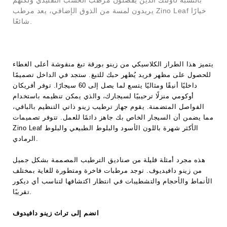
يريدون لمسة من الذوق الإضافي، يعد مرطب Zino Leaf خيارًا
شائعًا.
يتميز هذا الطراز الكلاسيكي من زينو بورقة تبغ منقوشة أعلى الغطاء
للحصول على مظهر فريد يُظهر حبك للتبغ. ستجد في الداخل تصميمًا
داخليًا أنيقًا ومثاليًا يتسع لما يصل إلى 60 سيجارًا. توفر أفريكان
أوكومي منزلًا ترحيبيًا لسيجارك، والذي يمكن تنظيمه باستخدام
الفواصل المتضمنة. يقوم جهاز ترطيب زينو ذاتي التنظيم بالباقي،
مما يضمن أن السيجار الخاص بك جاهز دائمًا للعمل. تتوفر تصميمات
Zino Leaf الأكثر شهرة باللون الأسود والبلوط الطبيعي والبلوط
الرمادي.
هذه مجرد أمثلة قليلة من صناديق الترطيب المصممة بشكل جميل
من زينو دافيديوف. توجد مرطبات فاخرة ومتطورة للغاية بمختلف
الأنماط والأحجام والتشطيبات في انتظار اكتشافها لتناسب أي ديكور
تقريبًا.
انضم إلى تراث زينو دافيدوف