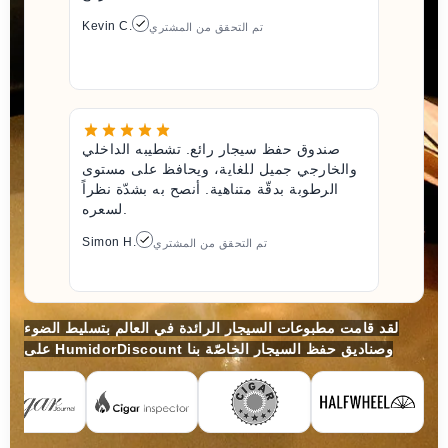
Kevin C.
تم التحقق من المشتري
صندوق حفظ سيجار رائع. تشطيبه الداخلي
والخارجي جميل للغاية، ويحافظ على مستوى
الرطوبة بدقّة متناهية. أنصح به بشدّة نظراً
لسعره.
Simon H.
تم التحقق من المشتري
لقد قامت مطبوعات السيجار الرائدة في العالم بتسليط الضوء
على HumidorDiscount وصناديق حفظ السيجار الخاصّة بنا