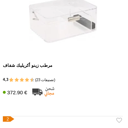
إكسسوارات
سيجار
أخرى
مرطب زينو أكريليك شفاف
4,3
(23 تصنيفات)
372.90 €
2