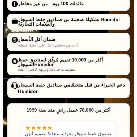
عائدات 100 يوم - من غير مخاطر
تشكيلة ضخمة من صناديق حفظ السيجار Humidor
والعلامات التجاريّة
ضمان أقل الأسعار
أنت من يحصل دائمًا على أفضل صفقة.
أكثر من 10,000 تقييم مُوثَّق لصناديق حفظ
السيجارHumidor
تقييمات صادقة ونزيهة للشراء بثقة.
دعم الخبراء من قبل متخصّصي صناديق حفظ السيجار
Humidor
أكثر من 70,000 عميل راضٍ منذ سنة 1999
صندوق حفظ سيجار بجودة مذهلة! تصميم أنيق