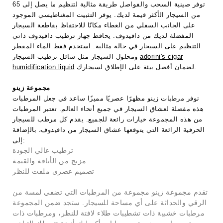
توفر صينية السحب والفواصل طريقة مثالية لتنظيم ما يصل إلى 65
من السيجار الأكثر قيمة لديك. يوفر التثبيت المغناطيسي الموجود
على الجانب السفلي من الغطاء مكانًا للاحتفاظ بقاطعة السيجار
المفضلة لديك من دافيدوف. يحافظ جهاز ترطيب دافيدوف ذاتي
التنظيم على السيجار في حالة مثالية. استخدم فقط الماء المقطر
adorini's cigar
ومحلول السيجار مثل سائل ترطيب السيجار
لضمان أفضل بيئة على الإطلاق لسيجارك.
humidification liquid
مجموعة زينو
توفر مرطبات زينو مظهرًا عصريًا مميزًا ساعد في جعل المرطبات
هذه مفضلة لعشاق السيجار في جميع أنحاء العالم. تعتبر المرطبات
من هذه المجموعة خيارات رائعة للجميع. يقدم كل مرطب للسيجار
الحرفية الرائعة التي يتوقعها عشاق السيجار من دافيدوف، بالإضافة
إلى:
ترطيب عالي الجودة
مزيج من الأناقة والقيمة
تصميم عصري ملفت للنظر
تقدم مجموعة زينو مجموعة من المرطبات التي تضفي لمسة من
الرقي والحداثة على أي مساحة للسيجار. ستجد ضمن المجموعة
مرطبات خشبية ذات تشطيبات طلاء لافتة للنظر، ومرطبات ذات