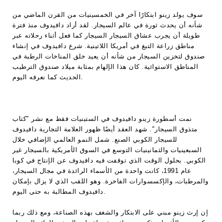
سوف يولد زينو ابتكارًا آخر في الخمسينيات من القرن الماضي من
شأنه أن يحدث ثورة في عالم السيجار. لقد أراد دافيدوف منذ فترة
طويلة أن يجرب عشاق السيجار السيجار كما فعل أثناء رحلاته عبر
مناطق زراعة التبغ في أمريكا اللاتينية. شرع دافيدوف في إنشاء
صندوق لتخزين السيجار من شأنه أن يعيد خلق المناخات الرطبة في
المناطق الاستوائية. كان هذا الإلهام بمثابة ميلاد صندوق الترطيب
الحديث كما نعرفه اليوم.
نمت أسطورة زينو دافيدوف في الستينيات فقط مع نشر "كتاب
متذوق السيجار". شهد العقد أيضًا ظهور العلامة التجارية دافيدوف
للسيجار الكوبي الصنع. شمل النمو العالمي الإضافي خلال
السبعينيات والثمانينيات التوسع في السوق الأمريكية بالسيجار غير
الكوبي. بحلول الوقت الذي توقفت فيه دافيدوف عن الإنتاج في كوبا
عام 1991، كانت واحدة من الأسماء الرائدة في مجال السيجار،
والمرطبات، والإكسسوارات الفاخرة. وهو اللقب الذي لا يزال بإمكان
دافيدوف المطالبة به حتى اليوم.
إن إرث زينو مبني على الابتكار والشغف بهذه الصناعة، ومع ذلك ربما