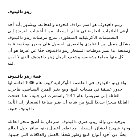
زينو دافيدوف
زينو دافيدوف هو اسم مرادف للجودة والفخامة، ويشتهر بأنه أحد
أرقى العلامات التجارية في عالم السيجار. من الأخشاب الفريدة إلى
التصميمات الأكريليكية المتطورة، تمزج مرطبات زينو دافيدوف
بشكل جميل بين التقليدي والعصري للحصول على مظهر ووظيفة غنية
وممتعة. ما يميز مرطبات السيجار زينو دافيدوف حقًا عن غيرها هو أن
كل منها مملوء بشخصية وشغف الرجل زينو دافيدوف الذي لا لبس
فيه.
قصة زينو دافيدوف
ولد زينو دافيدوف في العاصمة الأوكرانية كييف عام 1906 لعائلة لها
جذور عميقة في مبيعات التبغ. ومع تغير المناخ السياسي، هاجرت
العائلة إلى سويسرا عام 1911 واستقرت في جنيف. هنا افتتحت
العائلة متجرًا جديدًا للتبغ من شأنه أن يغير صناعة السيجار إلى الأبد:
دافيدوف جنيف.
بتوجيه من والد زينو، هنري دافيدوف، سرعان ما أصبح متجر العائلة
وجهة شهيرة لعشاق السيجار. مع تطور أعمال زينو، سافر حول العالم
بحثًا عن أجود أنواع التبغ وطور شغفًا بالعمل والعلاقات التي جلبتها.