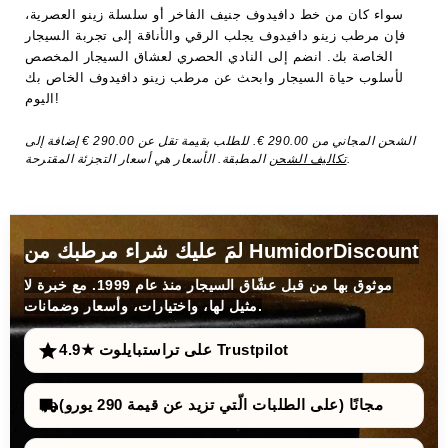
سواء كان من خط دافيدوف جنيف الفاخر أو سلسلة زينو العصرية،
فإن مرطب زينو دافيدوف يجلب الرقي والأناقة إلى تجربة السيجار
الخاصة بك. انضم إلى النادي الحصري لعشاق السيجار المخصص
لأسلوب حياة السيجار وابحث عن مرطب زينو دافيدوف الخاص بك
اليوم!
الشحن المجاني من 290.00 €. للطلب بقيمة تقل عن 290.00 € إضافة إلى
المطبقة. الأسعار هي أسعار التجزئة المقترحة.
تكاليف الشحن
لمَ عليك شراء مرطبك من HumidorDiscount
موثوق بها من قبل عشّاق السيجار منذ عام 1999. مع خبرة لا
مثيل لها، واختيارات، وأسعار وضمانات.
4.9★ على تراستبايلوت Trustpilot
مجانًا (على الطلبات الّتي تزيد عن قيمة 290 يورو)