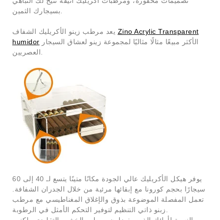
تصميمات محفورة، ومرطبات أكريليك أنيقة تتيح لك التباهي
بسيجارك الثمين.
Zino Acrylic Transparent
يعد مرطب زينو الأكريليك الشفاف
الأكثر مبيعًا مثالًا مثاليًا لمجموعة زينو لعشاق السيجار
humidor
العصريين.
يوفر هيكل الأكريليك عالي الجودة مكانًا متينًا يتسع لـ 40 إلى 60
سيجارًا بحجم كورونا مع إبقائها مرئية من خلال الجدران الشفافة.
تعمل المفصلة الموضوعة بذوق والإغلاق المغناطيسي مع مرطب
زبنو ذاتي التنظيم لتوفير التحكم الأمثل في الرطوبة.
بالنسبة لأولئك الذين يفضلون مرطب الخشب التقليدي ولكنهم