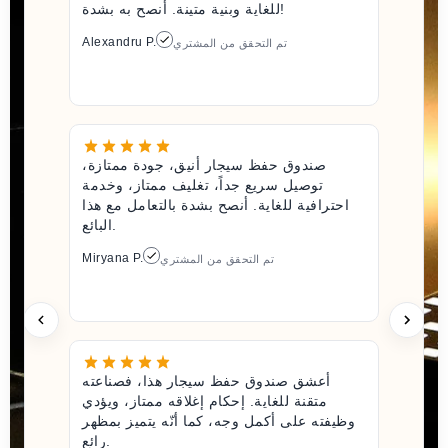
للغاية وبنية متينة. أنصح به بشدة!
Alexandru P.
تم التحقق من المشتري
صندوق حفظ سيجار أنيق، جودة ممتازة،
توصيل سريع جداً، تغليف ممتاز، وخدمة
احترافية للغاية. أنصح بشدة بالتعامل مع هذا
البائع.
Miryana P.
تم التحقق من المشتري
أعشق صندوق حفظ سيجار هذا، فصناعته
متقنة للغاية. إحكام إغلاقه ممتاز، ويؤدي
وظيفته على أكمل وجه، كما أنّه يتميز بمظهر
رائع.