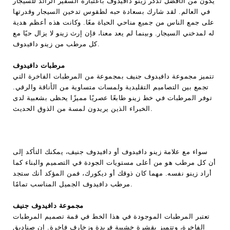
يكون من الأفضل تذكر زينو دافيدوف باعتباره السفير الرائد للسيجار
في العالم. لقد شارك بسعادة حبه لطقوس تدخين السيجار وقدرتها
على جمع الناس من جميع مناحي الحياة معًا. وكانت هذه أعظم هدية
له لمدخني السيجار. وبينما لم يعد معنا، فإن إرث زينو لا يزال حيًا مع
كل مرطب من زينو دافيدوف.
مرطبات دافيدوف
تتميز مجموعة دافيدوف جنيف بمجموعة من المرطبات الفاخرة التي
تجمع بين التصاميم التقليدية ولمسات متساوية من الأناقة والرقي.
توفر المرطبات في خط زينو طابعًا عصريًا مميزًا يحظى بشعبية لدى
الخبراء الذين يريدون لمسة من الذوق الحديث.
سواء مع علامة زينو دافيدوف أو دافيدوف جنيف، يمكنك التأكد إلى
أن كل مرطب هو من أعلى مستويات الجودة في التصميم والبناء كما
أراد زينو نفسه. مهما كان ذوقك أو ديكورك، فمن المؤكد أنك ستجد
مرطب دافيدوف الجميل المناسب تمامًا.
مجموعة دافيدوف جنيف
تعتبر المرطبات الموجودة في هذا الخط في قمة تصميم المرطبات
الفاخرة، وتتميز بقشرة خشبية فريدة وزخارف فاخرة. إن صناديق