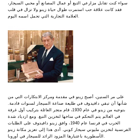
سواء كنت تقابل مزارعي التبغ أو عمال المصانع أو محبي السيجار،
فقد كانت علاقة حب استمرت طوال حياة زينو ولا تزال في قلب
العلامة التجارية التي تحمل اسمه اليوم.
على مر السنين، أصبح زينو في مقدمة ومركز الابتكارات التي من
شأنها أن تبقي دافيدوف في طليعة صناعة السيجار لسنوات قادمة.
بتوجيه من زينو في عام 1930، قام متجر العائلة بتركيب أول غرفة
في العالم يتم التحكم في مناخها لتخزين التبغ. ومع ازدياد شدة
الحرب في فرنسا عام 1940، وافق زينو دافيدوف على الطلبات
الفرنسية لتخزين مليوني سيجار كوبي. أدى هذا إلى تعزيز مكانة زينو
الأسطورية باعتبارها المزود الرائد للسيجار في أوروبا.