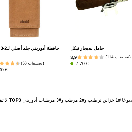
حامل سيجار نيكل
حا
(114 تصنيفات)
3,9
(38 تصنيفات)
7.70 €
00 €
وعًا #1
خزائن ترطيب
و#2
مرطب
و#3
مرطبات أدوريني
TOP3
لا تفوت فرصة الحصول على المنتجات الأكثر مبيعًا في