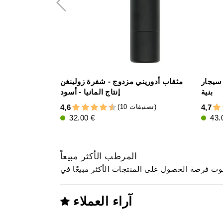
فظة أدوريني جلد أصلي لـ2-3 سيجار
مثقاب أدوريني مزدوج - شفرة زولينغن
بنية
إنتاج المانيا - أسود
(10 تصنيفات)
4,6
4,7
32.00 €
43.
المرطب الأكثر مبيعاً
آراء العملاء