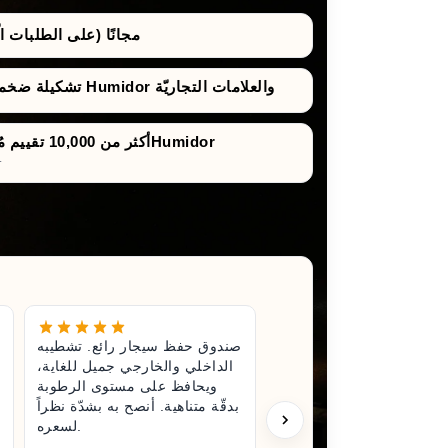
مجانًا (على الطلبات الّتي 
تشكيلة ضخمة من صناديق حفظ السيجار Humidor والعلامات التجاريّة
أكثر من 10,000 تقييم مُوثَّق لصناديق حفظ السيجارHumidor
تقييمات صادقة ونزيهة للش
غير رائع.
صندوق حفظ سيجار رائع. تشطيبه
تناء صندوق
الداخلي والخارجي جميل للغاية،
لى جودة.
ويحافظ على مستوى الرطوبة
وحتّى عند
بدقّة متناهية. أنصح به بشدّة نظراً
عت مبلغًا
لسعره.
 فعلاً وأنّ