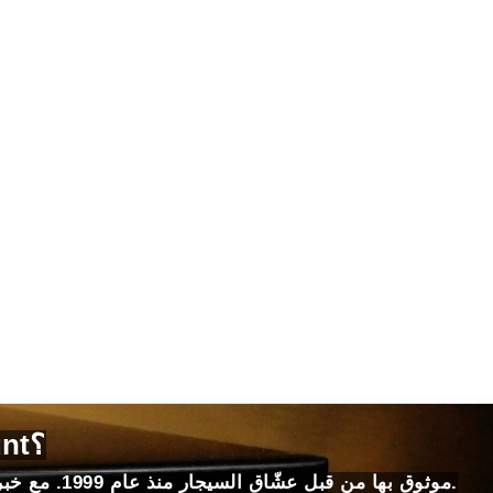
لماذا تختار HumidorDiscount؟
موثوق بها من قبل عشّاق السيجار منذ عام 1999. مع خبرة لا مثيل لها، واختيارات، وأسعار وضمانات.