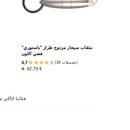
adorini حقيبة سيجارات من الجلد
مثقاب سيجار مزدوج طراز "باستوري"
فضي اللون
(18 تصنيفات)
4,7
4,7
62.70 €
43.00 €
.
فئاتنا الأكثر شي