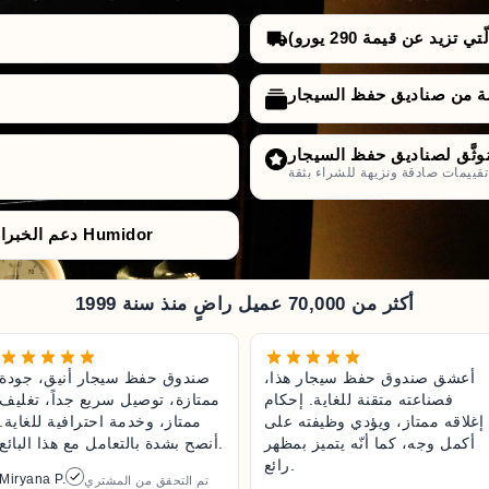
تزيد عن قيمة 290 يورو)
راء بثقة.
دعم الخبراء من قبل متخصّصي صناديق حفظ السيجار Humidor
أكثر من 70,000 عميل راضٍ منذ سنة 1999
أعشق صندوق حفظ سيجار هذا،
صندوق حفظ سيجار أنيق، جودة
فصناعته متقنة للغاية. إحكام
ممتازة، توصيل سريع جداً، تغليف
إغلاقه ممتاز، ويؤدي وظيفته على
ممتاز، وخدمة احترافية للغاية.
أكمل وجه، كما أنّه يتميز بمظهر
أنصح بشدة بالتعامل مع هذا البائع.
رائع.
Miryana P.
تم التحقق من المشتري