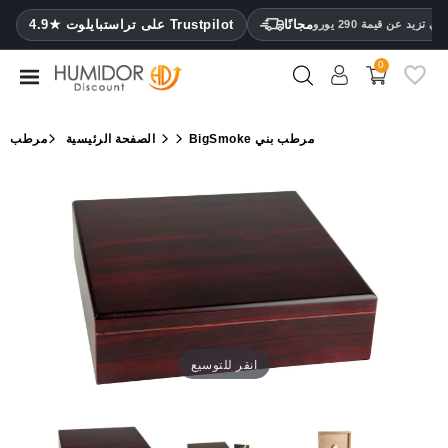
CATEGORY
مجانًا
4.9★ على تراستبايلوت Trustpilot
 تزيد عن قيمة 290 يورو
0
مرطب
خزائن
BigSmoke مرطب بني
الصفحة الرئيسية
مرطب
ترطيب
محافظ
سيجار
ولاعات
مقصات
سيجار
انقر للتوسيع
مرطبات
ومقياس
رطوبة