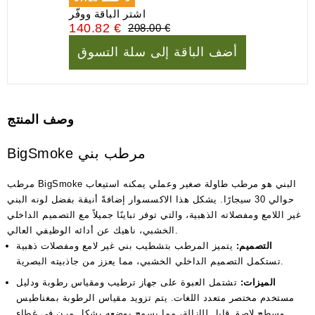
اشتر الباقة ووفّر
140.82 €
208.00 €
أضف الباقة إلى سلة التسوق
وصف المنتج
BigSmoke مرطب بني
مرطب BigSmoke البني هو مرطب طاولة صغير وعملي يمكنه استيعاب
حوالي 30 سيجارًا. يشكل هذا الاكسسوار إضافةً أنيقة بفضل لونه البني
غير اللامع ومفصلاته الذهبية، والتي توفر تباينًا جميلاً مع التصميم الداخلي
الخشبي، ناهيك عن أدائه الوظيفي العالي.
التصميم:
يتميز المرطب بتشطيب بني غير لامع ومفصلات ذهبية
تستكمل التصميم الداخلي الخشبي، مما يعزز من جاذبيته البصرية.
الميزات:
تشتمل العبوة على جهاز ترطيب ومقياس رطوبة ودليل
مستخدم مختصر متعدد اللغات. يتم تزويد مقياس الرطوبة بمغناطيس
وسطح لاصق قابل للإزالة، مما يسمح بوضعه بشكل مرن في غطاء