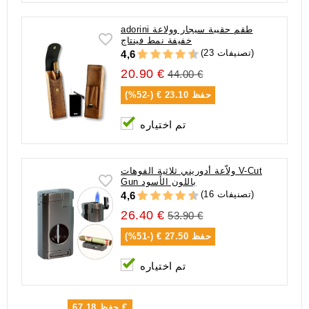
adorini طقم حقيبة سيجار وولاعة
خفيفة نمط فينتاج
(23 تصنيفات)
4,6
20.90 €
44.00 €
حفظ
23.10 € (-52%)
تم اختياره
ولاّعة أدوريني ثلاثية الفوهات V-Cut
Gun باللون الأسود
(16 تصنيفات)
4,6
26.40 €
53.90 €
حفظ
27.50 € (-51%)
تم اختياره
67.18 €
حفظ