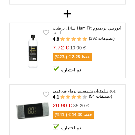
+
سائل ترطيب HumiFit أدوريني بريميوم
1 لتر
(392 تصنيفات)
4,8
7.72 €
10.00 €
حفظ
2.28 € (-23%)
تم اختياره
ترقية اختيارية: مقياس رطوبة رقمي
(54 تصنيفات)
4,1
20.90 €
35.20 €
حفظ
14.30 € (-41%)
تم اختياره