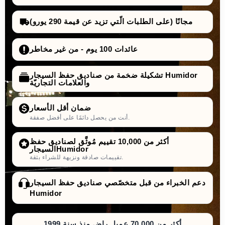
مجانًا (على الطلبات الّتي تزيد عن قيمة 290 يورو)
عائدات 100 يوم - من غير مخاطر
تشكيلة ضخمة من صناديق حفظ السيجار Humidor
والعلامات التجاريّة
ضمان أقل الأسعار
أنت من يحصل دائمًا على أفضل صفقة.
أكثر من 10,000 تقييم مُوثَّق لصناديق حفظ
السيجارHumidor
تقييمات صادقة ونزيهة للشراء بثقة.
دعم الخبراء من قبل متخصّصي صناديق حفظ السيجار
Humidor
أكثر من 70,000 عميل راضٍ منذ سنة 1999