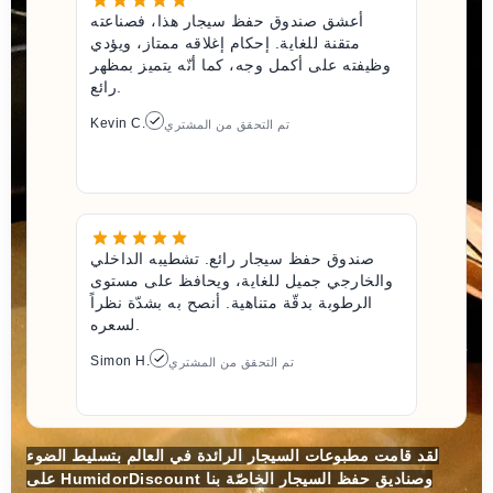
أعشق صندوق حفظ سيجار هذا، فصناعته
متقنة للغاية. إحكام إغلاقه ممتاز، ويؤدي
وظيفته على أكمل وجه، كما أنّه يتميز بمظهر
رائع.
Kevin C.
تم التحقق من المشتري
صندوق حفظ سيجار رائع. تشطيبه الداخلي
والخارجي جميل للغاية، ويحافظ على مستوى
الرطوبة بدقّة متناهية. أنصح به بشدّة نظراً
لسعره.
Simon H.
تم التحقق من المشتري
لقد قامت مطبوعات السيجار الرائدة في العالم بتسليط الضوء
على HumidorDiscount وصناديق حفظ السيجار الخاصّة بنا