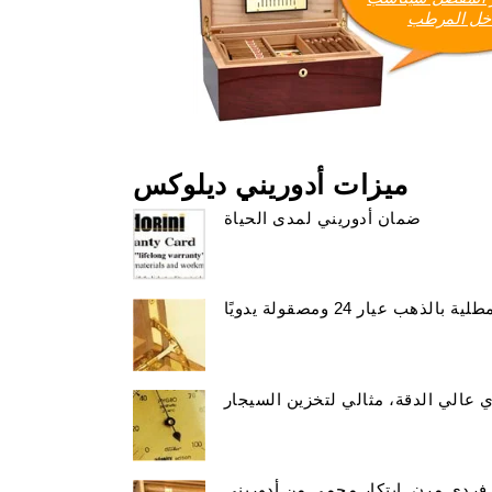
خل المرطب
ميزات أدوريني ديلوكس
ضمان أدوريني لمدى الحياة
ب عيار 24 ومصقولة يدويًا
عالي الدقة، مثالي لتخزين السيجار
فردي مرن. ابتكار محمي من أدوريني