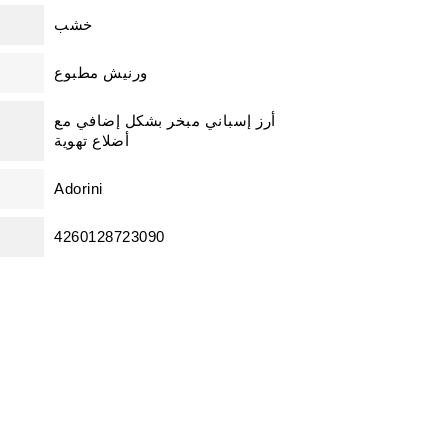
خشب
ورنيش مطبوع
أرز إسباني مبخر بشكل إضافي مع
أضلاع تهوية
Adorini
4260128723090