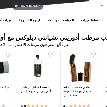
Hover to zoom
ميزات Adorini
المواصفات والأبعاد
فيديو 360 درجة
ميزات أد
ب مرطب أدوريني تشيانتي ديلوكس مع أي م
انقر / ألغِ النقر فوق مربعات الاختيار أدناه 
adorini طقم حقيبة
سائل ترطيب HumiFit
ترقية ا
V
سيجار وولاعة خفيفة
أدوريني بريميوم 1 لتر
نمط فينتاج
4,8
4,6