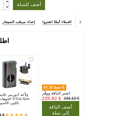
أضف للسلة
ملاء
الأسئلة الشائعة
العملاء أيضًا اشتروا
إعداد مرطب السيجار
اطل
67.18 €
حفظ
اشتر الباقة ووفّر
ولاّعة أدوريني ثلاثية
225.92 €
293.10 €
الفوهات -Cut Gun
باللون الأسود
أضف الباقة
إلى سلة
4,6