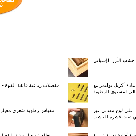
دا
خشب الأرز الإسباني
دة أكريل بوليمر مع
مفصلات رباعية فائقة القوة - مطلية بالذه
ثالي لمستوى الرطوبة
 على لوح معدني غير
مقياس رطوبة شعري معياري 
ي تحت قشرة الخشب
أضلاع تهوية فريدة ("RibTech") لتحسين دوران الهواء داخل المرطب.
نظام فواصل مبتكر لفصل 