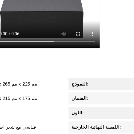
النموذج:
225 مم
x
265 مم
x
الضمان:
53 مم x 215 مم x 175 مم
اللون:
اللمسة النهائية الخارجية:
قياسي مع شعر اص