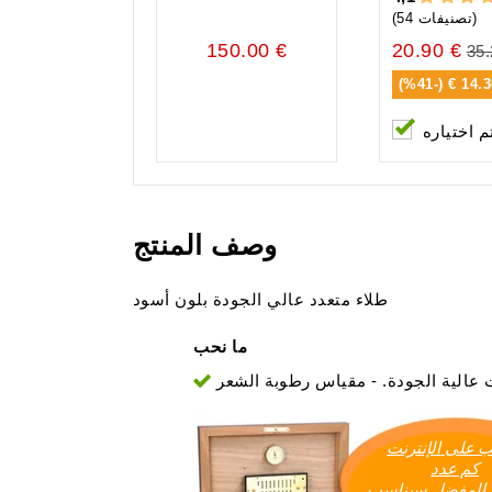
(54 تصنيفات)
150.00 €
20.90 €
35.
14.30 € (-4
م اختياره
وصف المنتج
طلاء متعدد عالي الجودة بلون أسود
ما نحب
 على الإنترنت
كم عدد
 المفضل سيناسب