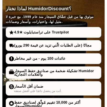
لماذا تختار HumidorDiscount؟
موثوق بها من قبل عشّاق السيجار منذ عام 1999. مع خبرة لا
مثيل لها، واختيارات، وأسعار وضمانات.
4.9★ على تراستبايلوت Trustpilot
مجانًا (على الطلبات الّتي تزيد عن قيمة 290 يورو)
عائدات 100 يوم - من غير مخاطر
تشكيلة ضخمة من صناديق حفظ السيجار Humidor
والعلامات التجاريّة
ضمان أقل الأسعار
أنت من يحصل دائمًا على أفضل صفقة.
أكثر من 10,000 تقييم مُوثَّق لصناديق حفظ
السيجارHumidor