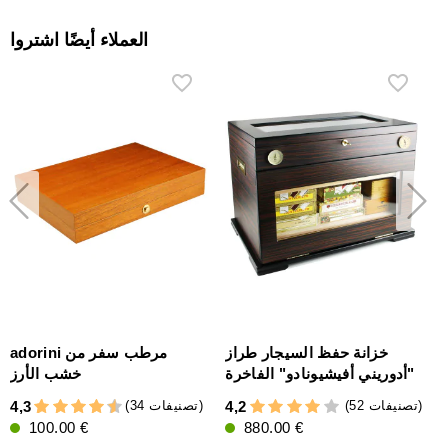
العملاء أيضًا اشتروا
3/5 جلد
خزانة حفظ السيجار طراز
adorini مرطب سفر من
"أدوريني أفيشيونادو" الفاخرة
خشب الأرز
(52 تصنيفات)
(34 تصنيفات)
4,3
4,2
100.00 €
880.00 €
4