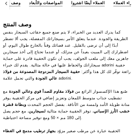
آراء العملاء
العملاء أيضًا اشتروا
المواصفات والأبعاد
وصف المنتج
وصف المنتج
كما يدرك العديد من الخبراء، لا يتم صنع جميع حقائب السيجار بنفس
الطريقة والجودة. عندما يتعلق الأمر بسيجاراتك المفضلة، يجب ألا تضطر
أبدًا إلى أن ترضى بالقليل. عند قضائك وقتاً بالخارج طوال اليوم، أو
اضطرارك إلى المبيت بعيداً عن منزلك، أو عندما تحتاج إلى أخذ سيجارين
جاهزين معك إلى ملعب الجولف، يجب أن تكون الحقيبة قادرة على حماية
سيجاراتك والحفاظ عليها في حالة مثالية. يقدم لك خبراء adorini حقيبة
رائعة توفّر لك كل هذا وأكثر:
حقيبة السيجار المزدوجة المصنوعة من فولاذ
والتي تحمل علامة adorini.
عالي الجودة
صُنع هذا الإكسسوار الرائع من
فولاذ مقاوم للصدأ قوي وعالي الجودة
مع
تشطيب جذاب متوسط اللمعان وتعزيز إضافي في مركز الحقيبة يوفر
متانة طويلة الأمد ولمسة من الأناقة. بفضل الحجم المحدث
وبطانة قشرة
خشب الأرز الإسباني
، توفر الحقيبة حماية مثالية
لسيجارين
، مع حجم يصل
إلى 180 مم × 50 ومع توفير مساحة احتياطية.
الحقيبة عبارة عن مرطب صغير مزوّد
بجهاز ترطيب مدمج في الغطاء