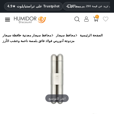
CATEGORY
مجانًا
4.9★ على تراستبايلوت Trustpilot
 تزيد عن قيمة 290 يورو
0
مرطب
خزائن
الصفحة الرئيسية
محافظ سيجار
محافظ سيجار معدنية
حافظة سيجار
ترطيب
مزدوجة أدوريني فولاذ فائق بلمسة ناعمة وخشب الأرز
محافظ
سيجار
ولاعات
مقصات
سيجار
مرطبات
انقر للتوسيع
ومقياس
رطوبة