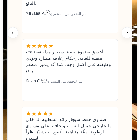
البائع.
Miryana P.
تم التحقق من المشتري
أعشق صندوق حفظ سيجار هذا، فصناعته
متقنة للغاية. إحكام إغلاقه ممتاز، ويؤدي
وظيفته على أكمل وجه، كما أنّه يتميز بمظهر
رائع.
Kevin C.
تم التحقق من المشتري
صندوق حفظ سيجار رائع. تشطيبه الداخلي
والخارجي جميل للغاية، ويحافظ على مستوى
الرطوبة بدقّة متناهية. أنصح به بشدّة نظراً
لسعره.