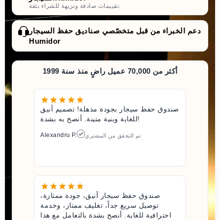
تقييمات صادقة ونزيهة للشراء بثقة.
دعم الخبراء من قبل متخصّصي صناديق حفظ السيجار
Humidor
أكثر من 70,000 عميل راضٍ منذ سنة 1999
صندوق حفظ سيجار بجودة مذهلة! تصميم أنيق
للغاية وبنية متينة. أنصح به بشدة!
Alexandru P.
تم التحقق من المشتري
صندوق حفظ سيجار أنيق، جودة ممتازة،
توصيل سريع جداً، تغليف ممتاز، وخدمة
احترافية للغاية. أنصح بشدة بالتعامل مع هذا