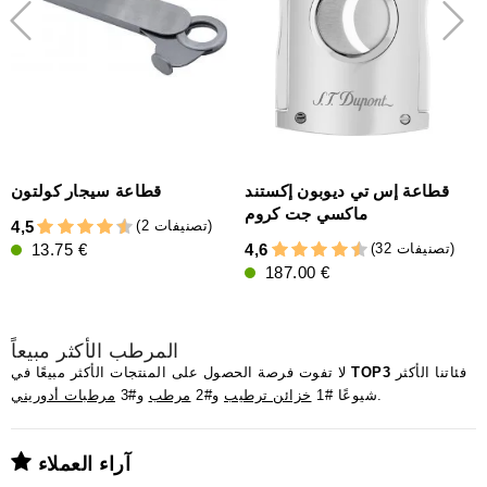
قطاعة إس تي ديوبون إكستند
قطاعة سيجار كولتون
ماكسي جت كروم
(2 تصنيفات)
4,5
4
(32 تصنيفات)
13.75 €
4,6
187.00 €
المرطب الأكثر مبيعاً
فئاتنا الأكثر
TOP3
لا تفوت فرصة الحصول على المنتجات الأكثر مبيعًا في
.
شيوعًا #1
خزائن ترطيب
و#2
مرطب
و#3
مرطبات أدوريني
آراء العملاء