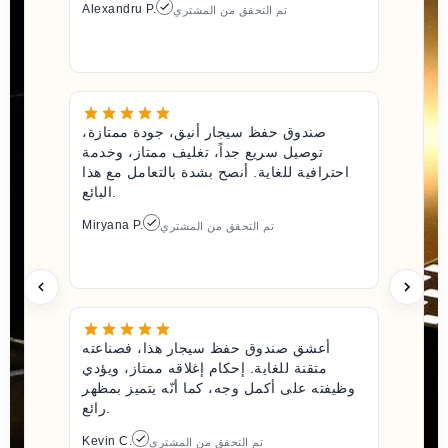
Alexandru P.
تم التحقق من المشتري
صندوق حفظ سيجار أنيق، جودة ممتازة،
توصيل سريع جداً، تغليف ممتاز، وخدمة
احترافية للغاية. أنصح بشدة بالتعامل مع هذا
البائع.
Miryana P.
تم التحقق من المشتري
أعشق صندوق حفظ سيجار هذا، فصناعته
متقنة للغاية. إحكام إغلاقه ممتاز، ويؤدي
وظيفته على أكمل وجه، كما أنّه يتميز بمظهر
رائع.
Kevin C.
تم التحقق من المشتري