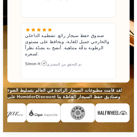
صندوق حفظ سيجار رائع. تشطيبه الداخلي
والخارجي جميل للغاية، ويحافظ على مستوى
الرطوبة بدقّة متناهية. أنصح به بشدّة نظراً
لسعره.
Simon H.
تم التحقق من المشتري
لقد قامت مطبوعات السيجار الرائدة في العالم بتسليط الضوء
على HumidorDiscount وصناديق حفظ السيجار الخاصّة بنا