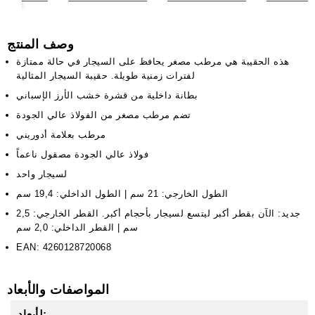
وصف المنتج
هذه الحقيبة هي مرطب مصغر يحافظ على السيجار في حالة ممتازة
لفترات زمنية طويلة. حقيبة السيجار المثالية
بطانة داخلية من قشرة خشب الأرز الإسباني
تضم مرطب مصغر من الفولاذ عالي الجودة
مرطب بعلامة أدوريني
فولاذ عالي الجودة مصقول ناعماً
لسيجار واحد
الطول الخارجي: 21 سم | الطول الداخلي: 19,4 سم
جديد: الآن بقطر أكبر ليتسع لسيجار بأحجام أكبر. القطر الخارجي: 2,5
سم | القطر الداخلي: 2,0 سم
EAN: 4260128720068
المواصفات والأبعاد
لأبعاد: