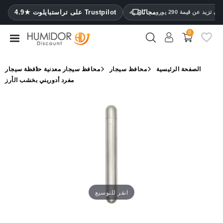
CATEGORY
مجانًا
4.9★ على تراستبايلوت Trustpilot
 تزيد عن قيمة 290 يورو
0
مرطب
خزائن
الصفحة الرئيسية
محافظ سيجار
محافظ سيجار معدنية
حافظة سيجار
ترطيب
مفرد أدوريني بخشب الأرز
محافظ
سيجار
ولاعات
مقصات
سيجار
مرطبات
انقر للتوسيع
ومقياس
رطوبة