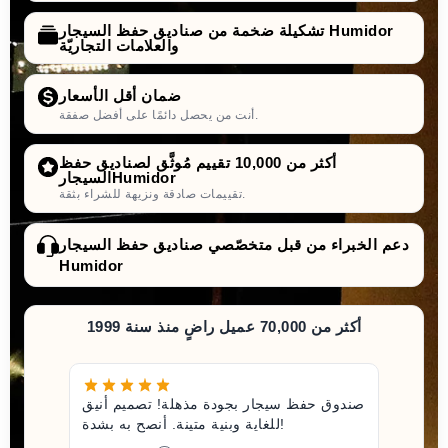
تشكيلة ضخمة من صناديق حفظ السيجار Humidor
والعلامات التجاريّة
ضمان أقل الأسعار
أنت من يحصل دائمًا على أفضل صفقة.
أكثر من 10,000 تقييم مُوثَّق لصناديق حفظ
السيجارHumidor
تقييمات صادقة ونزيهة للشراء بثقة.
دعم الخبراء من قبل متخصّصي صناديق حفظ السيجار
Humidor
أكثر من 70,000 عميل راضٍ منذ سنة 1999
صندوق حفظ سيجار بجودة مذهلة! تصميم أنيق
للغاية وبنية متينة. أنصح به بشدة!