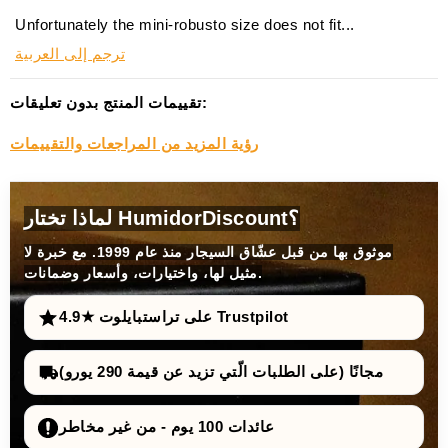
Unfortunately the mini-robusto size does not fit...
ترجم إلى العربية
تقييمات المنتج بدون تعليقات:
رؤية المزيد من المراجعات والتقييمات
لماذا تختار HumidorDiscount؟
موثوق بها من قبل عشّاق السيجار منذ عام 1999. مع خبرة لا
مثيل لها، واختيارات، وأسعار وضمانات.
4.9★ على تراستبايلوت Trustpilot
مجانًا (على الطلبات الّتي تزيد عن قيمة 290 يورو)
عائدات 100 يوم - من غير مخاطر