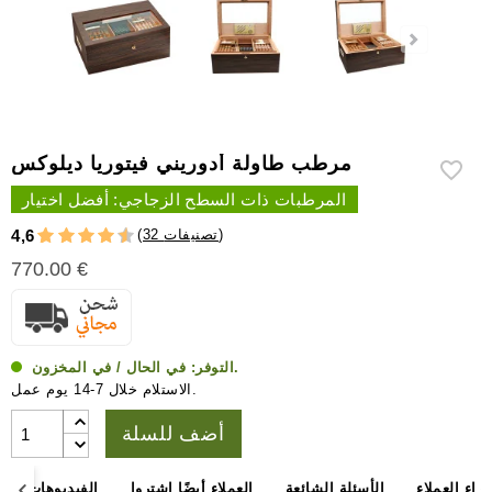
إكسسوارات
سيجار
أخرى
مرطب طاولة أدوريني فيتوريا ديلوكس
المرطبات ذات السطح الزجاجي: أفضل اختيار
)
32 تصنيفات
(
4,6
770.00 €
في الحال / في المخزون.
التوفر:
الاستلام خلال 7-14 يوم عمل.
أضف للسلة
آراء العملاء
الأسئلة الشائعة
العملاء أيضًا اشتروا
الفيديوهات