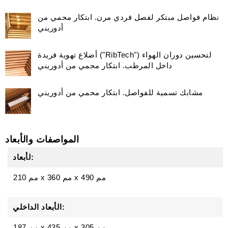
نظام فواصل مبتكر لفصل فردي مرن. ابتكار محمي من
أدوريني
أضلاع تهوية فريدة ("RibTech") لتحسين دوران الهواء
داخل المرطب. ابتكار محمي من أدوريني
مشابك تسمية للفواصل. ابتكار محمي من أدوريني
المواصفات والأبعاد
لأبعاد:
490 مم
x
360 مم
x
210 مم
الأبعاد الداخلي:
187 مم x 435 مم x 305 مم