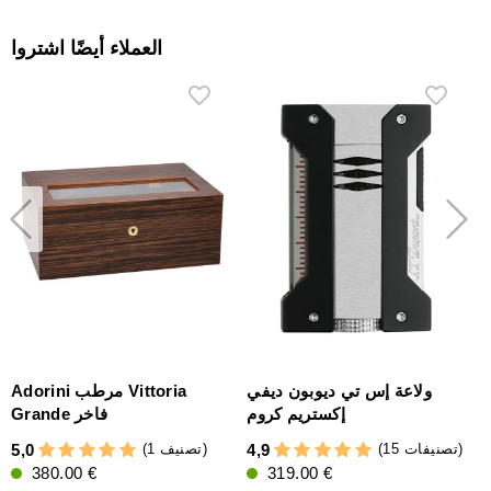
العملاء أيضًا اشتروا
حافظة أدوريني جلد أصلي لـ2-
ولاعة إس تي ديوبون ديفي
Adorini مرطب Vittoria
إكستريم كروم
Grande فاخر
(15 تصنيفات)
(1 تصنيف)
5,0
4,9
4
380.00 €
319.00 €