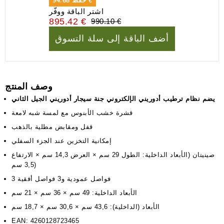
94.68 €
حفظ
اشتر الباقة ووفّر
895.42 €
990.10 €
أضف الباقة إلى سلة التسوق
وصف المنتج
يضم نظام ترطيب أدوريني الإلكتروني جنة سيجار أدوريني الجيل الثاني
قشرة خشب الأبنوس مع لمسة شبه لامعة
قفل ومقابض مطلية بالذهب
إمكانية التخزين عند الجزء السفلي
صينيتان (الأبعاد الداخلية: الطول 29 سم × العرض 14,3 سم × الارتفاع
3,5 سم)
3 فواصل عمودية و3 فواصل أفقية
الأبعاد الداخلية: 49 سم × 36 سم × 21 سم
الأبعاد (الداخلية): 43,6 سم × 30,6 سم × 18,7 سم
EAN: 4260128723465