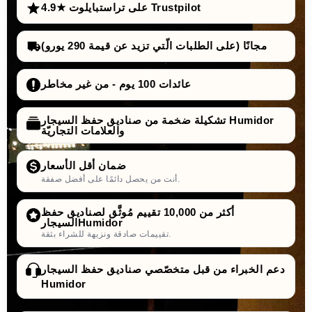
4.9★ على تراستبايلوت Trustpilot
مجانًا (على الطلبات الّتي تزيد عن قيمة 290 يورو)
عائدات 100 يوم - من غير مخاطر
تشكيلة ضخمة من صناديق حفظ السيجار Humidor
والعلامات التجاريّة
ضمان أقل الأسعار
أنت من يحصل دائمًا على أفضل صفقة.
أكثر من 10,000 تقييم مُوثَّق لصناديق حفظ
السيجارHumidor
تقييمات صادقة ونزيهة للشراء بثقة.
دعم الخبراء من قبل متخصّصي صناديق حفظ السيجار
Humidor