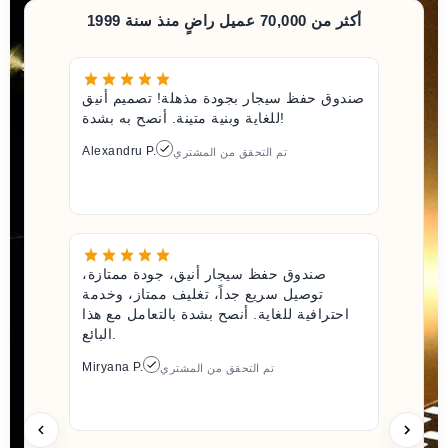
أكثر من 70,000 عميل راضٍ منذ سنة 1999
صندوق حفظ سيجار بجودة مذهلة! تصميم أنيق
للغاية وبنية متينة. أنصح به بشدة!
Alexandru P.
تم التحقق من المشتري
صندوق حفظ سيجار أنيق، جودة ممتازة،
توصيل سريع جداً، تغليف ممتاز، وخدمة
احترافية للغاية. أنصح بشدة بالتعامل مع هذا
البائع.
Miryana P.
تم التحقق من المشتري