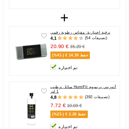
+
ترقية اختيارية: مقياس رطوبة رقمي
(54 تصنيفات)
4,1
20.90 €
35.20 €
حفظ
14.30 € (-41%)
تم اختياره
سائل ترطيب HumiFit أدوريني بريميوم
1 لتر
(392 تصنيفات)
4,8
7.72 €
10.00 €
حفظ
2.28 € (-23%)
تم اختياره