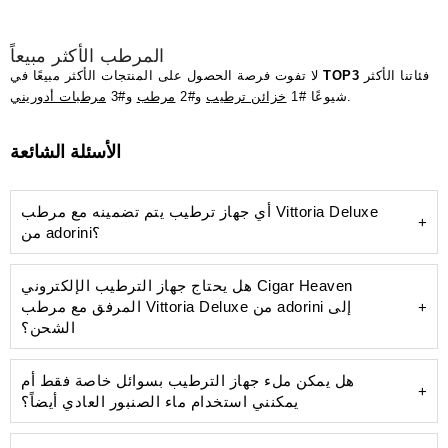
المرطب الأكثر مبيعاً
فئاتنا الأكثر
TOP3
لا تفوت فرصة الحصول على المنتجات الأكثر مبيعًا في
.
شيوعًا #1
خزائن ترطيب
و#2
مرطب
و#3
مرطبات أدوريني
الأسئلة الشائعة
أي جهاز ترطيب يتم تضمينه مع مرطب Vittoria Deluxe
من adorini؟
هل يحتاج جهاز الترطيب الإلكتروني Cigar Heaven
المرفق مع مرطب Vittoria Deluxe من adorini إلى
الشحن؟
هل يمكن ملء جهاز الترطيب بسوائل خاصة فقط أم
يمكنني استخدام ماء الصنبور العادي أيضاً؟
تحكم تلقائي: