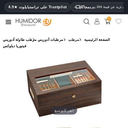
CATEGORY
مجانًا
4.9★ على تراستبايلوت Trustpilot
 تزيد عن قيمة 290 يورو
0
مرطب
خزائن
الصفحة الرئيسية
مرطب
مرطبات أدوريني
مرطب طاولة أدوريني
ترطيب
فيتوريا ديلوكس
محافظ
سيجار
ولاعات
مقصات
سيجار
مرطبات
انقر للتوسيع
ومقياس
رطوبة