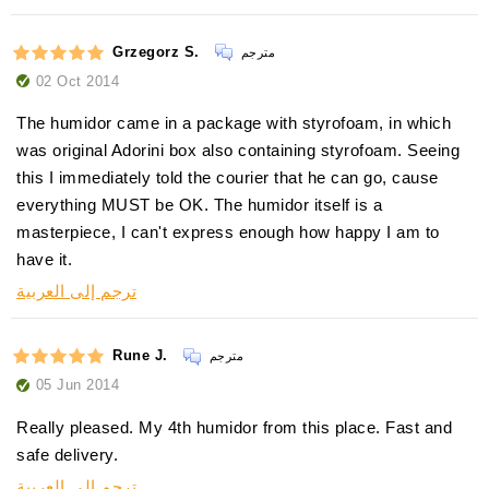
Grzegorz S.
مترجم
02 Oct 2014
The humidor came in a package with styrofoam, in which
was original Adorini box also containing styrofoam. Seeing
this I immediately told the courier that he can go, cause
everything MUST be OK. The humidor itself is a
masterpiece, I can't express enough how happy I am to
have it.
ترجم إلى العربية
Rune J.
مترجم
05 Jun 2014
Really pleased. My 4th humidor from this place. Fast and
safe delivery.
ترجم إلى العربية