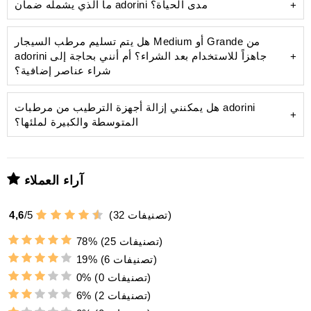
ما الذي يشمله ضمان adorini مدى الحياة؟
سهولة الاستخدام:
الشاشة سهلة الاستخدام
الوضع المركزي:
هل يتم تسليم مرطب السيجار Medium أو Grande من
adorini جاهزاً للاستخدام بعد الشراء؟ أم أنني بحاجة إلى
حوالي 24-40 ساعة
وضع
ترسبات كلسية قبيحة
شراء عناصر إضافية؟
جودة فائقة:
صحي وفعال
ON/S:
جهاز
قياس الرطوبة وتحديثها
الترطيب
عمر البطارية:
هل يمكنني إزالة أجهزة الترطيب من مرطبات adorini
نصيحة:
حوالي 25-30 يومًا
المتوسطة والكبيرة لملئها؟
شحن البطارية:
مرطب Deluxe
رمز البطارية
مقياس رطوبة دقيق ومعاير مسبقًا
تنبيه صوتي
زجاجة 100 مل من محلول الترطيب Humifit
آراء العملاء
مدة
الشحن:
الماء المُقطر
البطارية الفارغة تمامًا
تصنيفات)
32
(
5
/
4,6
ويمنع الترسبات الكلسية
التشغيل بالتيار الكهربائي:
(25 تصنيفات)
78%
(6 تصنيفات)
19%
(0 تصنيفات)
0%
،
(2 تصنيفات)
6%
وهو