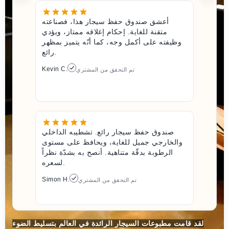
أعشق صندوق حفظ سيجار هذا، فصناعته
متقنة للغاية. إحكام إغلاقه ممتاز، ويؤدي
وظيفته على أكمل وجه، كما أنّه يتميز بمظهر
رائع.
Kevin C.
تم التحقق من المشتري
صندوق حفظ سيجار رائع. تشطيبه الداخلي
والخارجي جميل للغاية، ويحافظ على مستوى
الرطوبة بدقّة متناهية. أنصح به بشدّة نظراً
لسعره.
Simon H.
تم التحقق من المشتري
لقد قامت مطبوعات السيجار الرائدة في العالم بتسليط الضوء