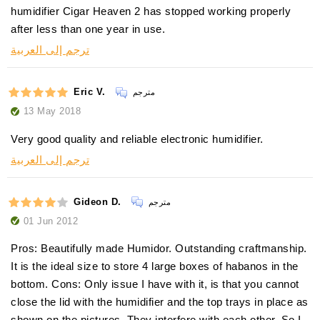
humidifier Cigar Heaven 2 has stopped working properly
after less than one year in use.
ترجم إلى العربية
Eric V.
مترجم
13 May 2018
Very good quality and reliable electronic humidifier.
ترجم إلى العربية
Gideon D.
مترجم
01 Jun 2012
Pros: Beautifully made Humidor. Outstanding craftmanship.
It is the ideal size to store 4 large boxes of habanos in the
bottom. Cons: Only issue I have with it, is that you cannot
close the lid with the humidifier and the top trays in place as
shown on the pictures. They interfere with each other. So I