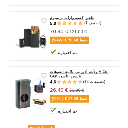
طقم إكسسوارات بريميوم
(1 تصنيف)
5,0
70.40 €
121.00 €
حفظ
50.60 € (-42%)
تم اختياره
ولاّعة أدوريني ثلاثية الفوهات V-Cut
Gun باللون الأسود
(16 تصنيفات)
4,6
26.40 €
53.90 €
حفظ
27.50 € (-51%)
تم اختياره