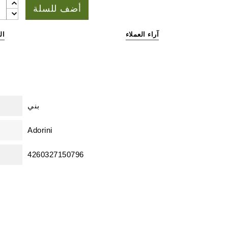
أضف للسلة
آراء العملاء
ال
بني
Adorini
4260327150796