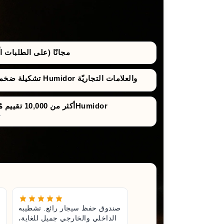
مجانًا (على الطلبات الّتي 
تشكيلة ضخمة من صناديق حفظ السيجار Humidor والعلامات التجاريّة
أكثر من 10,000 تقييم مُوثَّق لصناديق حفظ السيجارHumidor
تقييمات صادقة ونزيهة للش
غير رائع.
صندوق حفظ سيجار رائع. تشطيبه
تناء صندوق
الداخلي والخارجي جميل للغاية،