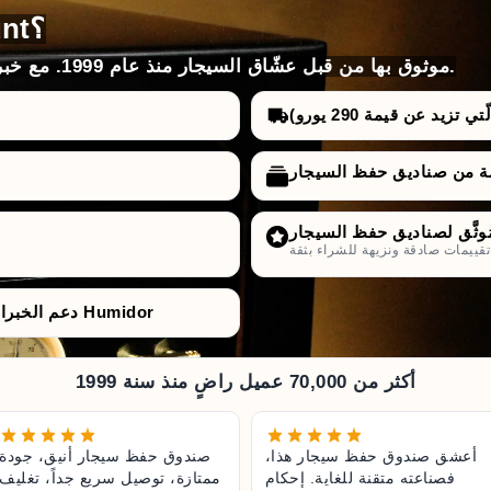
لماذا تختار HumidorDiscount؟
موثوق بها من قبل عشّاق السيجار منذ عام 1999. مع خبرة لا مثيل لها، واختيارات، وأسعار وضمانات.
تزيد عن قيمة 290 يورو)
راء بثقة.
دعم الخبراء من قبل متخصّصي صناديق حفظ السيجار Humidor
أكثر من 70,000 عميل راضٍ منذ سنة 1999
أعشق صندوق حفظ سيجار هذا،
صندوق حفظ سيجار أنيق، جودة
فصناعته متقنة للغاية. إحكام
ممتازة، توصيل سريع جداً، تغليف