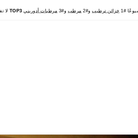
وعًا #1
خزائن ترطيب
و#2
مرطب
و#3
مرطبات أدوريني
TOP3
لا تفوت فرصة الحصول على المنتجات الأكثر مبيعًا في