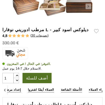
إكسسوارات
سيجار
أخرى
مرطب أدوريني نوفارا L - ديلوكس أسود كبير
)
30 تصنيفات
(
4,8
330.00 €
في الحال / في المخزون.
التوفر:
الاستلام خلال 7-14 يوم عمل.
أضف للسلة
آراء العملاء
الأسئلة الشائعة
العملاء أيضًا اشتروا
إعداد مرطب ال
اطلب مرطب أدوريني نوفارا L - ديلوكس أسود