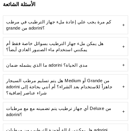
الأسئلة الشائعة
كم مرة يجب علي إعادة ملء جهاز الترطيب في مرطب
grande من adorini؟
هل يمكن ملء جهاز الترطيب بسوائل خاصة فقط أم
يمكنني استخدام ماء الصنبور العادي أيضاً؟
ما الذي يشمله ضمان adorini مدى الحياة؟
هل يتم تسليم مرطب السيجار Medium أو Grande من
adorini جاهزاً للاستخدام بعد الشراء؟ أم أنني بحاجة إلى
ترسبات كلسية قبيحة
شراء عناصر إضافية؟
حالة السيجارات:
جهاز
الترطيب
تردد فتح المرطب:
أي جهاز ترطيب يتم تضمينه مع مع مرطبات Deluxe من
adorini؟
الموسم
والبيئة:
مرطب Deluxe
هل يمكنني إزالة أجهزة الترطيب من مرطبات adorini
مقياس رطوبة دقيق ومعاير مسبقًا