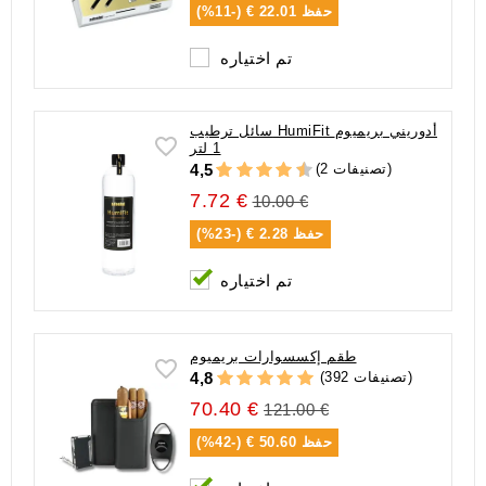
حفظ
22.01 € (-11%)
تم اختياره
سائل ترطيب HumiFit أدوريني بريميوم
1 لتر
(2 تصنيفات)
4,5
7.72 €
10.00 €
حفظ
2.28 € (-23%)
تم اختياره
طقم إكسسوارات بريميوم
(392 تصنيفات)
4,8
70.40 €
121.00 €
حفظ
50.60 € (-42%)