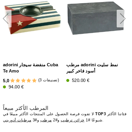
ن
مرطب adorini نمط سليت
adorini منفضة سيجار Cuba
ي
أسود فاخر كبير
Te Amo
520.00 €
(3 تصنيفات)
5,0
5
94.00 €
المرطب الأكثر مبيعاً
فئاتنا الأكثر
TOP3
لا تفوت فرصة الحصول على المنتجات الأكثر مبيعًا في
.
شيوعًا #1
خزائن ترطيب
و#2
مرطب
و#3
مرطبات أدوريني