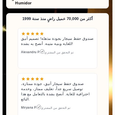
Humidor
أكثر من 70,000 عميل راضٍ منذ سنة 1999
صندوق حفظ سيجار بجودة مذهلة! تصميم أنيق
للغاية وبنية متينة. أنصح به بشدة!
Alexandru P.
تم التحقق من المشتري
صندوق حفظ سيجار أنيق، جودة ممتازة،
توصيل سريع جداً، تغليف ممتاز، وخدمة
احترافية للغاية. أنصح بشدة بالتعامل مع هذا
البائع.
Miryana P.
تم التحقق من المشتري