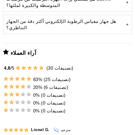
المتوسطة والكبيرة لملئها؟
زجاجة 100 مل من محلول الترطيب Humifit
توصيتنا:
هل جهاز مقياس الرطوبة الإلكتروني أكثر دقة من الجهاز
الماء المُقطر
صوف بوليمر الأكريليك
التناظري؟
ويمنع الترسبات الكلسية
دقة عالية:
آراء العملاء
،
ملحق مغناطيسي:
وهو
تصنيفات)
30
(
5
/
4,8
الجزء
الخلفي المغناطيسي
تركيب المكونات:
(25 تصنيفات)
83%
تحقق من جهاز الترطيب:
استخدام عالمي:
(6 تصنيفات)
20%
صفيحة
وضع السيجارات:
أيونات فضة
معدنية إضافية
(0 تصنيفات)
0%
ضد البكتيريا والفيروسات
وزن جهاز الترطيب:
بيئة مثالية وصحية
(0 تصنيفات)
0%
لتحديث
عمر استخدام طويل لجهاز الترطيب ويحافظ على أدائه
(0 تصنيفات)
0%
سهولة الاستخدام:
Lionel G.
مترجم