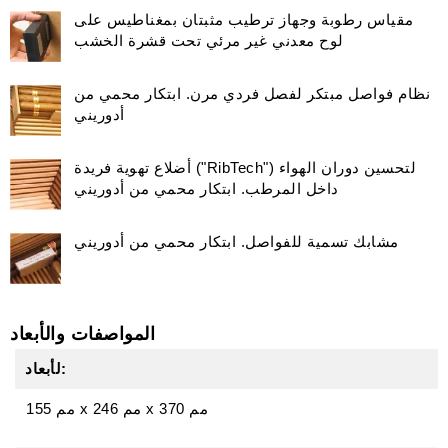
مقياس رطوبة وجهاز ترطيب مثبتان بمغناطيس على
لوح معدني غير مرئي تحت قشرة الخشب
نظام فواصل مبتكر لفصل فردي مرن. ابتكار محمي من
أدوريني
أضلاع تهوية فريدة ("RibTech") لتحسين دوران الهواء
داخل المرطب. ابتكار محمي من أدوريني
مشابك تسمية للفواصل. ابتكار محمي من أدوريني
المواصفات والأبعاد
لأبعاد:
370 مم
x
246 مم
x
155 مم