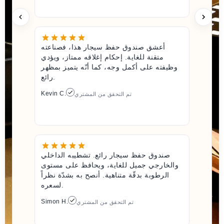
أعشق صندوق حفظ سيجار هذا، فصناعته
متقنة للغاية. إحكام إغلاقه ممتاز، ويؤدي
وظيفته على أكمل وجه، كما أنّه يتميز بمظهر
رائع.
Kevin C.
تم التحقق من المشتري
صندوق حفظ سيجار رائع. تشطيبه الداخلي
والخارجي جميل للغاية، ويحافظ على مستوى
الرطوبة بدقّة متناهية. أنصح به بشدّة نظراً
لسعره.
Simon H.
تم التحقق من المشتري