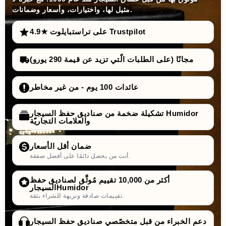
مثيل لها، واختيارات، وأسعار وضمانات.
4.9★ على تراستبايلوت Trustpilot
مجانًا (على الطلبات الّتي تزيد عن قيمة 290 يورو)
عائدات 100 يوم - من غير مخاطر
تشكيلة ضخمة من صناديق حفظ السيجار Humidor
والعلامات التجاريّة
ضمان أقل الأسعار
أنت من يحصل دائمًا على أفضل صفقة.
أكثر من 10,000 تقييم مُوثَّق لصناديق حفظ
السيجارHumidor
تقييمات صادقة ونزيهة للشراء بثقة.
دعم الخبراء من قبل متخصّصي صناديق حفظ السيجار