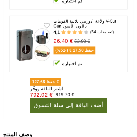
تم اختياره
ولاّعة أدوريني ثلاثية الفوهات V-Cut
Gun باللون الأسود
(54 تصنيفات)
4,1
26.40 €
53.90 €
حفظ
27.50 € (-51%)
تم اختياره
127.68 €
حفظ
اشتر الباقة ووفّر
792.02 €
919.70 €
أضف الباقة إلى سلة التسوق
وصف المنتج