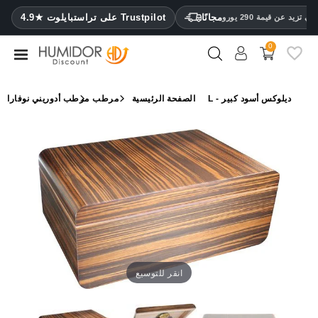
CATEGORY
مجانًا
4.9★ على تراستبايلوت Trustpilot
 تزيد عن قيمة 290 يورو
0
مرطب
خزائن
مرطب أدوريني نوفارا L - ديلوكس أسود كبير
الصفحة الرئيسية
مرطب
ترطيب
محافظ
سيجار
ولاعات
مقصات
سيجار
مرطبات
انقر للتوسيع
ومقياس
رطوبة