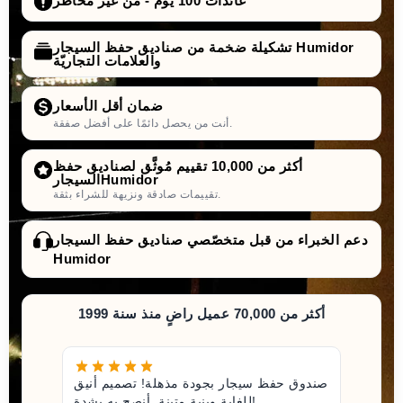
عائدات 100 يوم - من غير مخاطر
تشكيلة ضخمة من صناديق حفظ السيجار Humidor
والعلامات التجاريّة
ضمان أقل الأسعار
أنت من يحصل دائمًا على أفضل صفقة.
أكثر من 10,000 تقييم مُوثَّق لصناديق حفظ
السيجارHumidor
تقييمات صادقة ونزيهة للشراء بثقة.
دعم الخبراء من قبل متخصّصي صناديق حفظ السيجار
Humidor
أكثر من 70,000 عميل راضٍ منذ سنة 1999
صندوق حفظ سيجار بجودة مذهلة! تصميم أنيق
للغاية وبنية متينة. أنصح به بشدة!