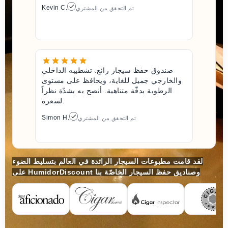
Kevin C.
تم التحقق من المشتري
صندوق حفظ سيجار رائع. تشطيبه الداخلي
والخارجي جميل للغاية، ويحافظ على مستوى
الرطوبة بدقّة متناهية. أنصح به بشدّة نظراً
لسعره.
Simon H.
تم التحقق من المشتري
لقد قامت مطبوعات السيجار الرائدة في العالم بتسليط الضوء
على HumidorDiscount وصناديق حفظ السيجار الخاصّة بنا