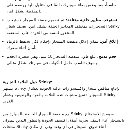
مناسباً، مما يضمن بقاء سيجارك دائمًا في متناول اليد ووضعه على
المنفضة بشكل آمن.
تستوعب معايير حلقية مختلفة:
تم تصميم مسند السيجار لاستيعاب
السيجارات بمختلف المعايير الحلقة بشكل آمن. يضيف شعار Stinky
المحفور لمسة من الجودة على المنفضة.
إغلاق آمن:
يمكن إغلاق منفضة السيجار بإحكام لكي تحتفظ بالرماد
بأمان أثناء سفرك.
حجم مدمج:
يبلغ طول منفضة السيجار 10 سم، وهي صغيرة الحجم
وسوف تناسب حامل الأكواب في سيارتك بشكل مثالي.
حول العلامة التجارية Stinky:
تشتهر Stinky بإنتاج منافض سيجار واكسسوارات عالية الجودة لعشاق
السيجار. تتميز منتجات هذه العلامة بالقوة والوظيفية وشعار Stinky
الفريد.
مع منفضة السيجار الخاصة بالسيارة من Stinky، سيصبج الاستمتاع
بالسيجار أثناء التنقل تجربة أنيقة. اكتشف الجودة والتطور اللذين يميزان
منتجات Stinky أثناء تذوق السيجار في أي وقت وفي أي مكان.