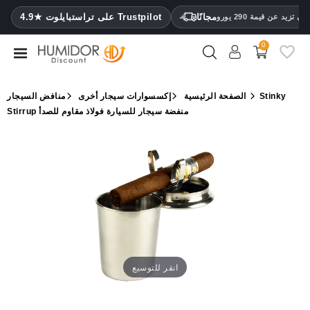
CATEGORY
مجانًا
4.9★ على تراستبايلوت Trustpilot
 تزيد عن قيمة 290 يورو
0
مرطب
خزائن
Stinky
الصفحة الرئيسية
إكسسوارات سيجار أخرى
منافض السيجار
ترطيب
Stirrup منفضة سيجار للسيارة فولاذ مقاوم للصدأ
محافظ
سيجار
ولاعات
مقصات
سيجار
مرطبات
انقر للتوسيع
ومقياس
رطوبة