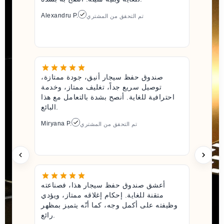
Alexandru P.
تم التحقق من المشتري
صندوق حفظ سيجار أنيق، جودة ممتازة،
توصيل سريع جداً، تغليف ممتاز، وخدمة
احترافية للغاية. أنصح بشدة بالتعامل مع هذا
البائع.
Miryana P.
تم التحقق من المشتري
أعشق صندوق حفظ سيجار هذا، فصناعته
متقنة للغاية. إحكام إغلاقه ممتاز، ويؤدي
وظيفته على أكمل وجه، كما أنّه يتميز بمظهر
رائع.