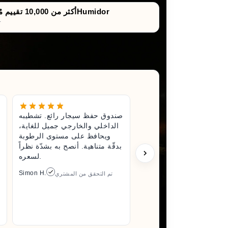
أكثر من 10,000 تقييم مُوثَّق لصناديق حفظ السيجارHumidor
تقييمات صادقة ونزيهة للش
غير رائع.
صندوق حفظ سيجار رائع. تشطيبه
تناء صندوق
الداخلي والخارجي جميل للغاية،
لى جودة.
ويحافظ على مستوى الرطوبة
وحتّى عند
بدقّة متناهية. أنصح به بشدّة نظراً
عت مبلغًا
لسعره.
 فعلاً وأنّ
Simon H.
تم التحقق من المشتري
د بالتأكيد
Arlene M.