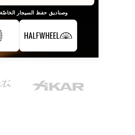
لقد قامت مطبوعات السيجار الرائدة في العالم بتسليط الضوء على HumidorDiscount وصناديق حفظ السيجار ا