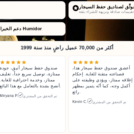
راء بثقة.
دعم الخبراء من قبل متخصّصي صناديق حفظ السيجار Humidor
أكثر من 70,000 عميل راضٍ منذ سنة 1999
أعشق صندوق حفظ سيجار هذا،
صندوق حفظ سيجار أنيق، جودة
فصناعته متقنة للغاية. إحكام
ممتازة، توصيل سريع جداً، تغليف
إغلاقه ممتاز، ويؤدي وظيفته على
ممتاز، وخدمة احترافية للغاية.
أكمل وجه، كما أنّه يتميز بمظهر
أنصح بشدة بالتعامل مع هذا البائع.
رائع.
Miryana P.
تم التحقق من المشتري
Kevin C.
تم التحقق من المشتري