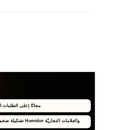
مجانًا (على الطلبات الّتي 
تشكيلة ضخمة من صناديق حفظ السيجار Humidor والعلامات التجاريّة