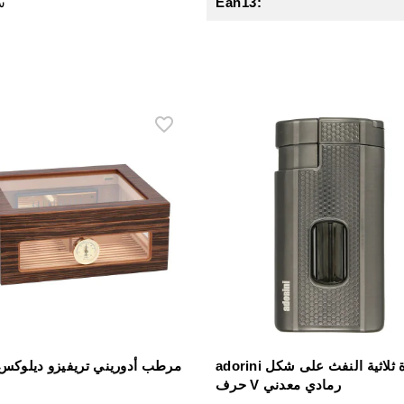
Ean13:
4 
adorini ولاعاة ثلاثية النفث على شكل
مرطب أدوريني تريفيزو ديلوكس 
حرف V رمادي معدني
ز