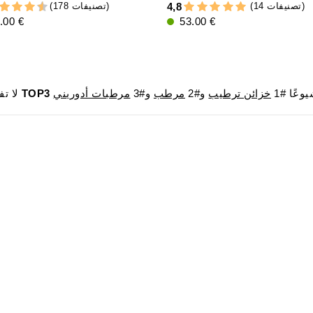
(14 تصنيفات)
(178 تصنيفات)
4,8
.00 €
53.00 €
وعًا #1
خزائن ترطيب
و#2
مرطب
و#3
مرطبات أدوريني
TOP3
لا تفوت فرصة الحصول على المنتجات الأكثر مبيعًا في