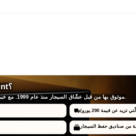
لماذا تختار HumidorDiscount؟
موثوق بها من قبل عشّاق السيجار منذ عام 1999. مع خبرة لا مثيل لها، واختيارات، وأسعار وضمانات.
تزيد عن قيمة 290 يورو)