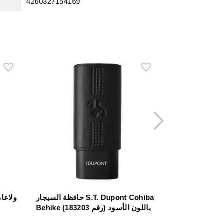
4260327154169
بري بشكل V بلون
حافظة السيجار S.T. Dupont Cohiba
أسود/ذهبي
Behike باللون الأسود (رقم 183203)