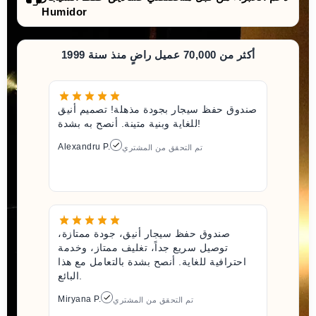
Humidor
أكثر من 70,000 عميل راضٍ منذ سنة 1999
صندوق حفظ سيجار بجودة مذهلة! تصميم أنيق
للغاية وبنية متينة. أنصح به بشدة!
Alexandru P.
تم التحقق من المشتري
صندوق حفظ سيجار أنيق، جودة ممتازة،
توصيل سريع جداً، تغليف ممتاز، وخدمة
احترافية للغاية. أنصح بشدة بالتعامل مع هذا
البائع.
Miryana P.
تم التحقق من المشتري