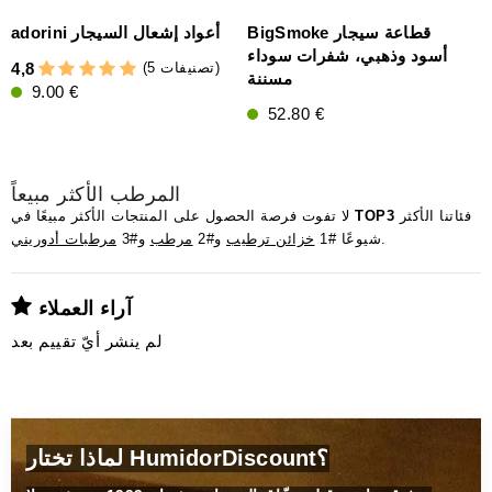
BigSmoke قطاعة سيجار
adorini أعواد إشعال السيجار
أسود وذهبي، شفرات سوداء
(5 تصنيفات)
4,8
مسننة
9.00 €
4
52.80 €
المرطب الأكثر مبيعاً
فئاتنا الأكثر
TOP3
لا تفوت فرصة الحصول على المنتجات الأكثر مبيعًا في
.
شيوعًا #1
خزائن ترطيب
و#2
مرطب
و#3
مرطبات أدوريني
آراء العملاء
لم ينشر أيّ تقييم بعد
لماذا تختار HumidorDiscount؟