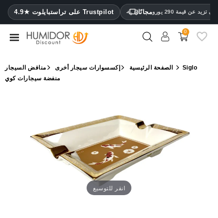
CATEGORY
مجانًا
4.9★ على تراستبايلوت Trustpilot
 تزيد عن قيمة 290 يورو
0
مرطب
خزائن
Siglo
الصفحة الرئيسية
إكسسوارات سيجار أخرى
منافض السيجار
ترطيب
منفضة سيجارات كوي
محافظ
سيجار
ولاعات
مقصات
سيجار
مرطبات
انقر للتوسيع
ومقياس
رطوبة