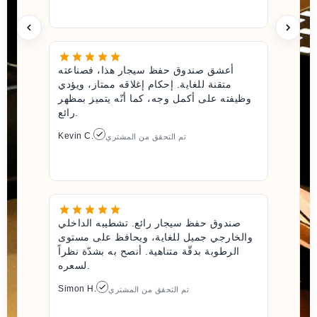
أعشق صندوق حفظ سيجار هذا، فصناعته
متقنة للغاية. إحكام إغلاقه ممتاز، ويؤدي
وظيفته على أكمل وجه، كما أنّه يتميز بمظهر
رائع.
Kevin C.
تم التحقق من المشتري
صندوق حفظ سيجار رائع. تشطيبه الداخلي
والخارجي جميل للغاية، ويحافظ على مستوى
الرطوبة بدقّة متناهية. أنصح به بشدّة نظراً
لسعره.
Simon H.
تم التحقق من المشتري