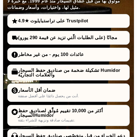
موثوق بها من قبل عشّاق السيجار منذ عام 1999. مع خبرة لا
مثيل لها، واختيارات، وأسعار وضمانات.
4.9★ على تراستبايلوت Trustpilot
مجانًا (على الطلبات الّتي تزيد عن قيمة 290 يورو)
عائدات 100 يوم - من غير مخاطر
تشكيلة ضخمة من صناديق حفظ السيجار Humidor
والعلامات التجاريّة
ضمان أقل الأسعار
أنت من يحصل دائمًا على أفضل صفقة.
أكثر من 10,000 تقييم مُوثَّق لصناديق حفظ
السيجارHumidor
تقييمات صادقة ونزيهة للشراء بثقة.
دعم الخبراء من قبل متخصّصي صناديق حفظ السيجار