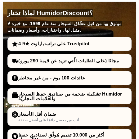
لماذا تختار HumidorDiscount؟
موثوق بها من قبل عشّاق السيجار منذ عام 1999. مع خبرة لا
مثيل لها، واختيارات، وأسعار وضمانات.
4.9★ على تراستبايلوت Trustpilot
مجانًا (على الطلبات الّتي تزيد عن قيمة 290 يورو)
عائدات 100 يوم - من غير مخاطر
تشكيلة ضخمة من صناديق حفظ السيجار Humidor
والعلامات التجاريّة
ضمان أقل الأسعار
أنت من يحصل دائمًا على أفضل صفقة.
أكثر من 10,000 تقييم مُوثَّق لصناديق حفظ