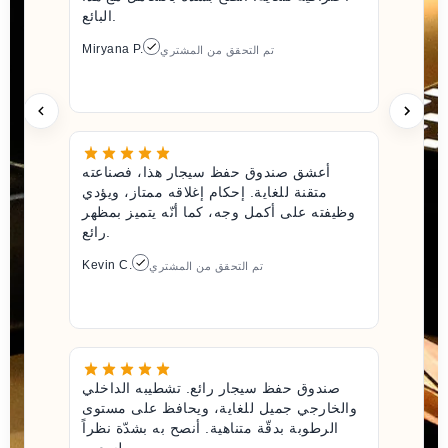
البائع.
Miryana P.
تم التحقق من المشتري
أعشق صندوق حفظ سيجار هذا، فصناعته
متقنة للغاية. إحكام إغلاقه ممتاز، ويؤدي
وظيفته على أكمل وجه، كما أنّه يتميز بمظهر
رائع.
Kevin C.
تم التحقق من المشتري
صندوق حفظ سيجار رائع. تشطيبه الداخلي
والخارجي جميل للغاية، ويحافظ على مستوى
الرطوبة بدقّة متناهية. أنصح به بشدّة نظراً
لسعره.