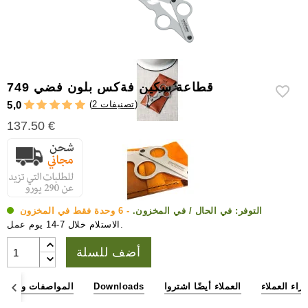
إكسسوارات
سيجار
أخرى
قطاعة سكين فةكس بلون فضي 749
)
2 تصنيفات
(
5,0
137.50 €
التوفر:
في الحال / في المخزون.
- 6 وحدة فقط في المخزون
الاستلام خلال 7-14 يوم عمل.
أضف للسلة
آراء العملاء
العملاء أيضًا اشتروا
Downloads
المواصفات والأبعاد