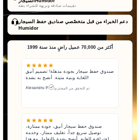
السيجارHumidor
تقييمات صادقة ونزيهة للشراء بثقة.
دعم الخبراء من قبل متخصّصي صناديق حفظ السيجار
Humidor
أكثر من 70,000 عميل راضٍ منذ سنة 1999
صندوق حفظ سيجار بجودة مذهلة! تصميم أنيق
للغاية وبنية متينة. أنصح به بشدة!
Alexandru P.
تم التحقق من المشتري
صندوق حفظ سيجار أنيق، جودة ممتازة،
توصيل سريع جداً، تغليف ممتاز، وخدمة
احترافية للغاية. أنصح بشدة بالتعامل مع هذا