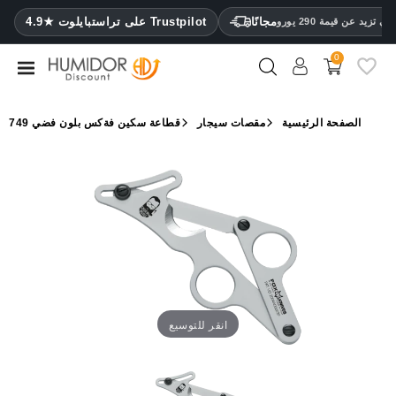
CATEGORY
مجانًا
4.9★ على تراستبايلوت Trustpilot
 تزيد عن قيمة 290 يورو
0
مرطب
خزائن
الصفحة الرئيسية
مقصات سيجار
قطاعة سكين فةكس بلون فضي 749
ترطيب
محافظ
سيجار
ولاعات
مقصات
سيجار
انقر للتوسيع
مرطبات
ومقياس
رطوبة