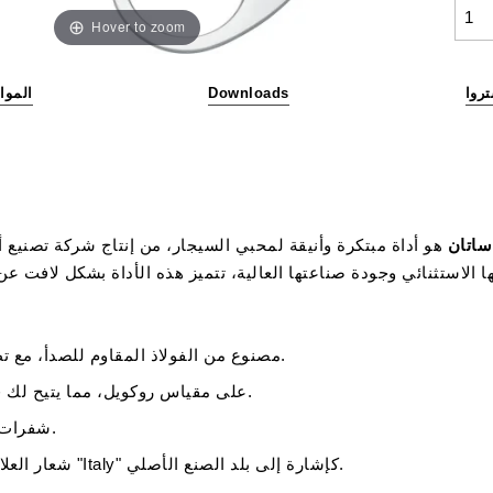
Hover to zoom
تروا
Downloads
الموا
هو أداة مبتكرة وأنيقة لمحبي السيجار، من إنتاج شركة تصنيع أد
مصنوع من الفولاذ المقاوم للصدأ، مع تطشيب ساتان لاستخدام طويل الأمد ومظهر أنيق.
شفرات دقيقة مع صلابة 54-55 HRC على مقياس روكويل، مما يتيح لك قطعًا دقيقة.
شفرات مائلة لنتائج قطع مثالية مهما كان حجم السيجار.
شعار العلامة التجارية الأنيق مع رأس الثعلب المميز ونقش "Italy" كإشارة إلى بلد الصنع الأصلي.