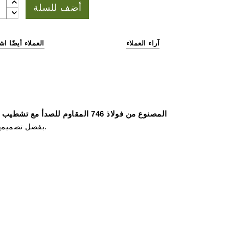
أضف للسلة
آراء العملاء
العملاء أيضًا اش
مقص السيجار Fox Otello المصنوع من فولاذ 746 المقاوم للصدأ مع تشطيب ساتان
الشهيرة Fox Knives. بفضل تصميمها الاستثنائي وجودة صناعتها العالية، تتميز هذه الأداة بشكل لافت عن قطاعات السيجار التقليدية.