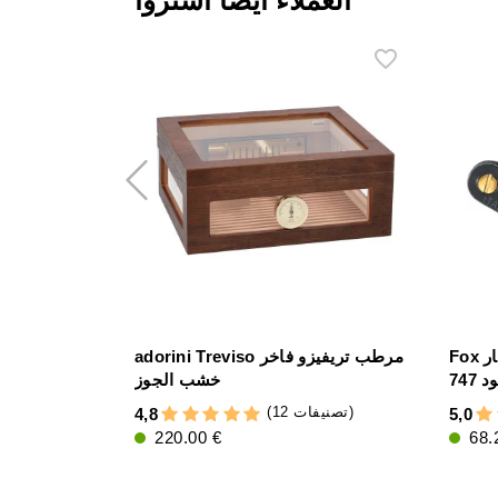
Fox قطاعة السيجار Figaro فولاذ
adorini Treviso مرطب تريفيزو فاخر
خشب الجوز
(12 تصنيفات)
4,8
5,0
220.00 €
68.