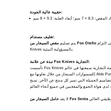
حقيبة عالية الجودة:
تغليف مستدام:
في عبوات صديقة للبيئة مصنوعة من مواد خام مستدامة مثل الورق المقوى والكتان. يقف هذا التغليف كدليل على التزام Fox
مقص السيجار من Fox Otello
يتم تسليم
Knives بالمسؤولية البيئية.
نبذة عن علامة Fox Knives التجارية:
تأسست Fox Knives عام 1977 في مانياجو بإيطاليا، وهي معروفة عالميًا بأدوات المائدة عالية الجودة والتصميمات المبتكرة. رسخت العلامة التجارية سمعتها في عالم
إكسسوارات السيجار من خلال تعاونها مع Aldo Puncioni، المعروف أيضًا باسم Smoking Moses. ومن المثير للإعجاب بشكل خاص تقنيات القطع الدقيقة والجمع بين
تج عن الآخر. تمنح Fox Knives جزءاً كبيراً من اهتمامها للحرفية العالية، وتستخدم فقط أجود المواد، مما يجعل
حامل السيجار من Fox Senta
لا يعد