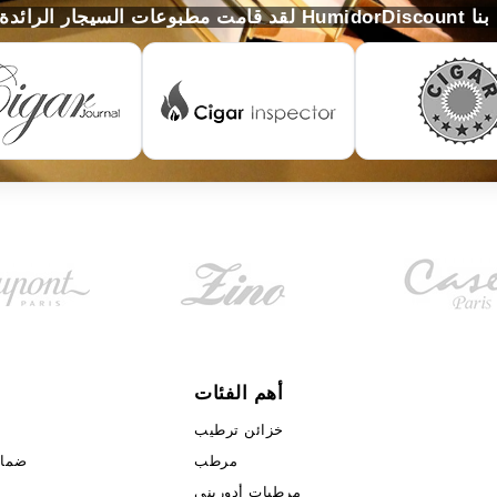
لخاصّة بنا
أهم الفئات
خزائن ترطيب
مرطب
ضمان ا
مرطبات أدوريني