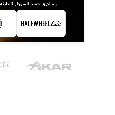
لقد قامت مطبوعات السيجار الرائدة في العالم بتسليط الضوء على HumidorDiscount وصناديق حفظ السيجار ا