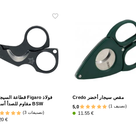
Credo مقص سيجار أخضر
مقاوم للصدأ أسود 747 BSW
(1 تصنيف)
5,0
(3 تصنيفات)
11.55 €
20 €