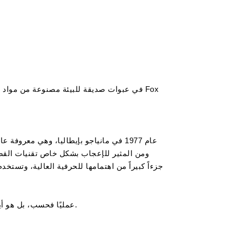
عمليًا فحسب، بل هو أيضًا ملحق صديق للبيئة يجذب هواة السيجار بفضل تصاميمه وأدائه الوظيفي العالي.