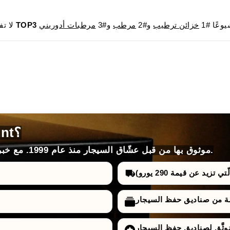
وعًا #1
خزائن ترطيب
و#2
مرطب
و#3
مرطبات أدوريني
TOP3
لا تفوت فرصة الحصول على المنتجات الأكثر مبيعًا في
لماذا تختار HumidorDiscount؟
موثوق بها من قبل عشّاق السيجار منذ عام 1999. مع خبرة لا مثيل لها، واختيارات، وأسعار وضمانات.
تزيد عن قيمة 290 يورو)