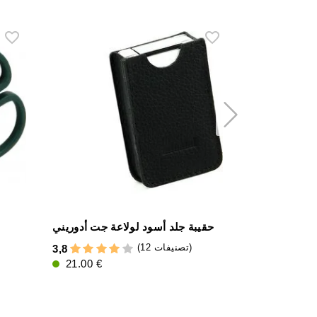
ار أحمر
حقيبة جلد أسود لولاعة جت أدوريني
(12 تصنيفات)
3,8
5,0
21.00 €
11.55 €