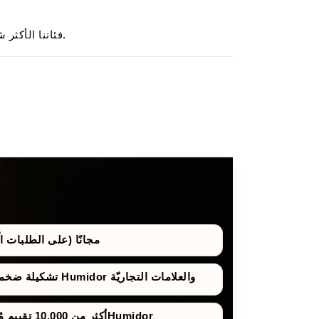
.
فئاتنا الأكثر شي
مجانًا (على الطلبات الّتي 
تشكيلة ضخمة من صناديق حفظ السيجار Humidor والعلامات التجاريّة
أكثر من 10,000 تقييم مُوثَّق لصناديق حفظ السيجارHumidor