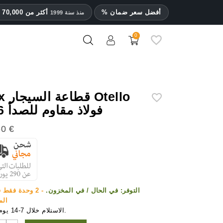
% أفضل سعر ضمان
أكثر من 70,000 عميل راضٍ
منذ سنة 1999
0
قطاعات السيجار Adorini
قطاعات Colibri
قطاعات السيجار S.T. Dupont
قطاعات السيجار من Xikar
حقائب es
حق
ح
Fox قطاعة
فولاذ مقاوم للصدأ 746
60 €
التوفر:
في الحال / في المخزون.
- 2 وحدة فقط 
الم
الاستلام خلال 7-14 يوم عمل.