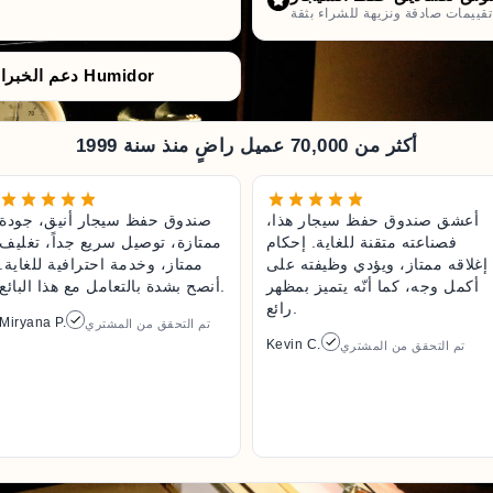
راء بثقة.
دعم الخبراء من قبل متخصّصي صناديق حفظ السيجار Humidor
أكثر من 70,000 عميل راضٍ منذ سنة 1999
أعشق صندوق حفظ سيجار هذا،
صندوق حفظ سيجار أنيق، جودة
فصناعته متقنة للغاية. إحكام
ممتازة، توصيل سريع جداً، تغليف
إغلاقه ممتاز، ويؤدي وظيفته على
ممتاز، وخدمة احترافية للغاية.
أكمل وجه، كما أنّه يتميز بمظهر
أنصح بشدة بالتعامل مع هذا البائع.
رائع.
Miryana P.
تم التحقق من المشتري
Kevin C.
تم التحقق من المشتري