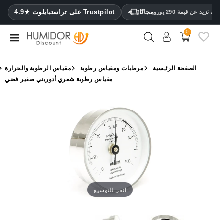
CATEGORY
مجانًا
4.9★ على تراستبايلوت Trustpilot
 تزيد عن قيمة 290 يورو
0
مرطب
خزائن
الصفحة الرئيسية
مرطبات ومقياس رطوبة
مقياس الرطوبة والحرارة
ترطيب
مقياس رطوبة شعري أدوريني صغير فضي
محافظ
سيجار
ولاعات
مقصات
سيجار
مرطبات
انقر للتوسيع
ومقياس
رطوبة