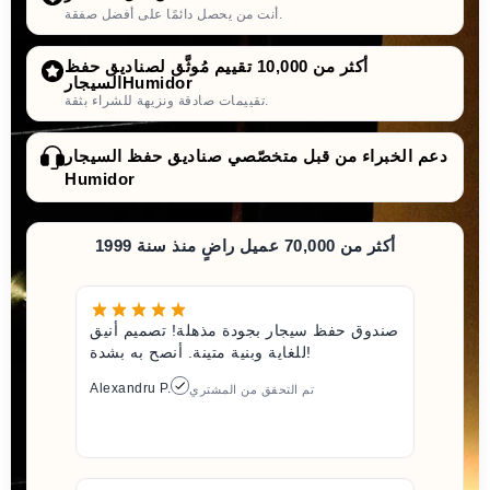
أنت من يحصل دائمًا على أفضل صفقة.
أكثر من 10,000 تقييم مُوثَّق لصناديق حفظ
السيجارHumidor
تقييمات صادقة ونزيهة للشراء بثقة.
دعم الخبراء من قبل متخصّصي صناديق حفظ السيجار
Humidor
أكثر من 70,000 عميل راضٍ منذ سنة 1999
صندوق حفظ سيجار بجودة مذهلة! تصميم أنيق
للغاية وبنية متينة. أنصح به بشدة!
Alexandru P.
تم التحقق من المشتري