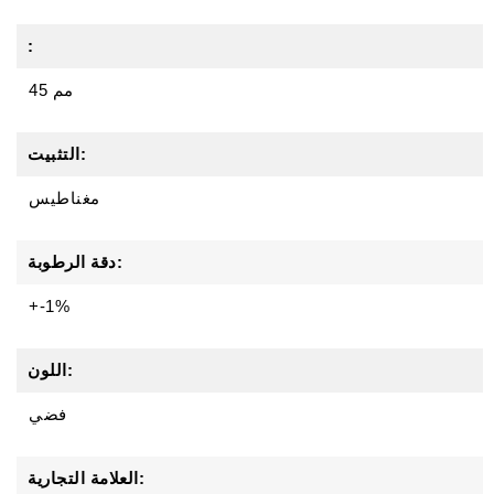
:
45 مم
التثبيت:
مغناطيس
دقة الرطوبة:
+-1%
اللون:
فضي
العلامة التجارية: