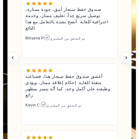
صندوق حفظ سيجار أنيق، جودة ممتازة،
توصيل سريع جداً، تغليف ممتاز، وخدمة
احترافية للغاية. أنصح بشدة بالتعامل مع هذا
البائع.
Miryana P.
تم التحقق من المشتري
أعشق صندوق حفظ سيجار هذا، فصناعته
متقنة للغاية. إحكام إغلاقه ممتاز، ويؤدي
وظيفته على أكمل وجه، كما أنّه يتميز بمظهر
رائع.
Kevin C.
تم التحقق من المشتري