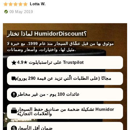
Lotta W.
09 May 2019
لماذا تختار HumidorDiscount؟
موثوق بها من قبل عشّاق السيجار منذ عام 1999. مع خبرة لا
مثيل لها، واختيارات، وأسعار وضمانات.
4.9★ على تراستبايلوت Trustpilot
مجانًا (على الطلبات الّتي تزيد عن قيمة 290 يورو)
عائدات 100 يوم - من غير مخاطر
تشكيلة ضخمة من صناديق حفظ السيجار Humidor
والعلامات التجاريّة
ضمان أقل الأسعار