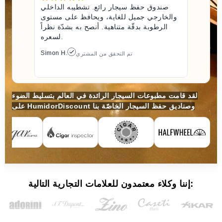
صندوق حفظ سيجار رائع. تشطيبه الداخلي
والخارجي جميل للغاية، ويحافظ على مستوى
الرطوبة بدقّة متناهية. أنصح به بشدّة نظراً
لسعره.
Simon H.
تم التحقق من المشتري
لقد قامت مطبوعات السيجار الرائدة في العالم بتسليط الضوء
على HumidorDiscount وصناديق حفظ السيجار الخاصّة بنا
إننا وكلاء معتمدون للعلامات التجارية التالية: