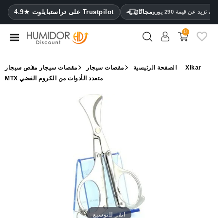
CATEGORY
مجانًا
4.9★ على تراستبايلوت Trustpilot
 تزيد عن قيمة 290 يورو
0
مرطب
خزائن
الصفحة الرئيسية
مقصات سيجار
مقصات سيجار
مقص سيجار Xikar
ترطيب
MTX متعدد الأدوات من الكروم الفضي
محافظ
سيجار
ولاعات
مقصات
سيجار
مرطبات
ومقياس
رطوبة
انقر للتوسيع