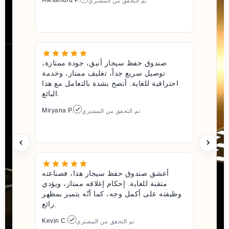
Alexandru P.
تم التحقق من المشتري
صندوق حفظ سيجار أنيق، جودة ممتازة،
توصيل سريع جداً، تغليف ممتاز، وخدمة
احترافية للغاية. أنصح بشدة بالتعامل مع هذا
البائع.
Miryana P.
تم التحقق من المشتري
أعشق صندوق حفظ سيجار هذا، فصناعته
متقنة للغاية. إحكام إغلاقه ممتاز، ويؤدي
وظيفته على أكمل وجه، كما أنّه يتميز بمظهر
رائع.
Kevin C.
تم التحقق من المشتري