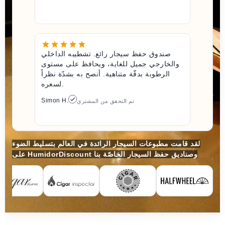
صندوق حفظ سيجار رائع. تشطيبه الداخلي
والخارجي جميل للغاية، ويحافظ على مستوى
الرطوبة بدقّة متناهية. أنصح به بشدّة نظراً
لسعره.
Simon H.
تم التحقق من المشتري
لقد قامت مطبوعات السيجار الرائدة في العالم بتسليط الضوء
على HumidorDiscount وصناديق حفظ السيجار الخاصّة بنا