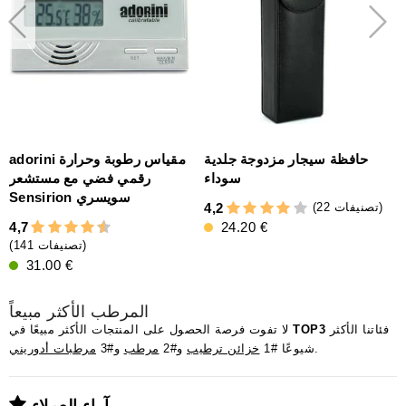
حافظة سيجار مزدوجة جلدية
adorini مقياس رطوبة وحرارة
سوداء
رقمي فضي مع مستشعر
4
Sensirion سويسري
(22 تصنيفات)
4,2
4,7
24.20 €
(141 تصنيفات)
31.00 €
المرطب الأكثر مبيعاً
فئاتنا الأكثر
TOP3
لا تفوت فرصة الحصول على المنتجات الأكثر مبيعًا في
.
شيوعًا #1
خزائن ترطيب
و#2
مرطب
و#3
مرطبات أدوريني