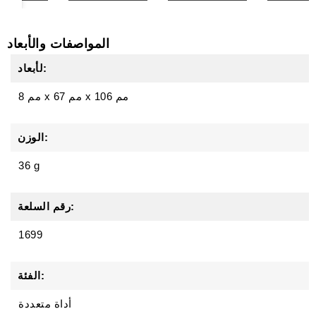
المواصفات والأبعاد
لأبعاد:
106 مم
x
67 مم
x
8 مم
الوزن:
36 g
رقم السلعة:
1699
الفئة:
أداة متعددة