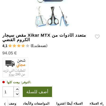
إكسسوارات
سيجار
أخرى
مقص سيجار Xikar MTX متعدد الأدوات من
الكروم الفضي
)
8 تصنيفات
(
4,1
94.05 €
بيعت كلها.
التوفر:
أضف للسلة
آراء العملاء
العملاء أيضًا اشتروا
المواصفات والأبعاد
وصف المنتج