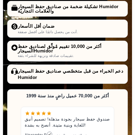
تشكيلة ضخمة من صناديق حفظ السيجار Humidor
والعلامات التجاريّة
ضمان أقل الأسعار
أنت من يحصل دائمًا على أفضل صفقة.
أكثر من 10,000 تقييم مُوثَّق لصناديق حفظ
السيجارHumidor
تقييمات صادقة ونزيهة للشراء بثقة.
دعم الخبراء من قبل متخصّصي صناديق حفظ السيجار
Humidor
أكثر من 70,000 عميل راضٍ منذ سنة 1999
صندوق حفظ سيجار بجودة مذهلة! تصميم أنيق
للغاية وبنية متينة. أنصح به بشدة!