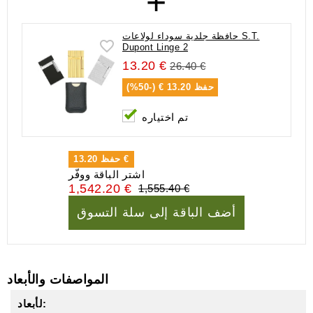
+
حافظة جلدية سوداء لولاعات S.T.
Dupont Linge 2
13.20 €
26.40 €
حفظ
13.20 € (-50%)
تم اختياره
13.20 €
حفظ
اشتر الباقة ووفّر
1,542.20 €
1,555.40 €
أضف الباقة إلى سلة التسوق
المواصفات والأبعاد
لأبعاد: