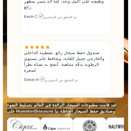
وظيفته على أكمل وجه، كما أنّه يتميز بمظهر
رائع.
Kevin C.
تم التحقق من المشتري
صندوق حفظ سيجار رائع. تشطيبه الداخلي
والخارجي جميل للغاية، ويحافظ على مستوى
الرطوبة بدقّة متناهية. أنصح به بشدّة نظراً
لسعره.
Simon H.
تم التحقق من المشتري
لقد قامت مطبوعات السيجار الرائدة في العالم بتسليط الضوء
على HumidorDiscount وصناديق حفظ السيجار الخاصّة بنا