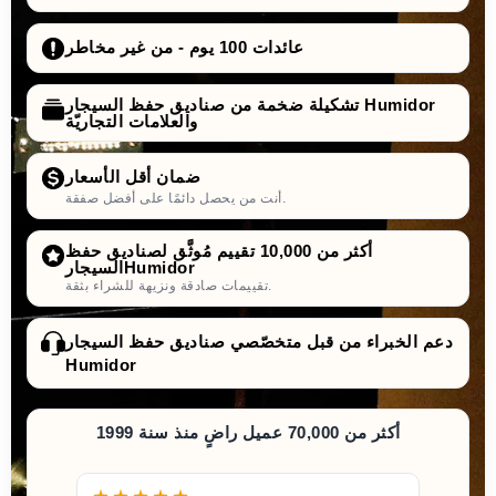
عائدات 100 يوم - من غير مخاطر
تشكيلة ضخمة من صناديق حفظ السيجار Humidor
والعلامات التجاريّة
ضمان أقل الأسعار
أنت من يحصل دائمًا على أفضل صفقة.
أكثر من 10,000 تقييم مُوثَّق لصناديق حفظ
السيجارHumidor
تقييمات صادقة ونزيهة للشراء بثقة.
دعم الخبراء من قبل متخصّصي صناديق حفظ السيجار
Humidor
أكثر من 70,000 عميل راضٍ منذ سنة 1999