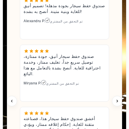
صندوق حفظ سيجار بجودة مذهلة! تصميم أنيق
للغاية وبنية متينة. أنصح به بشدة!
Alexandru P.
تم التحقق من المشتري
صندوق حفظ سيجار أنيق، جودة ممتازة،
توصيل سريع جداً، تغليف ممتاز، وخدمة
احترافية للغاية. أنصح بشدة بالتعامل مع هذا
البائع.
Miryana P.
تم التحقق من المشتري
أعشق صندوق حفظ سيجار هذا، فصناعته
متقنة للغاية. إحكام إغلاقه ممتاز، ويؤدي