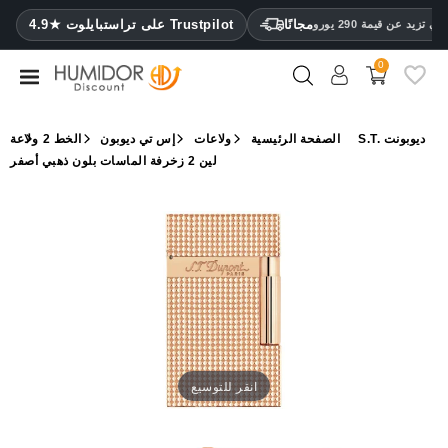
CATEGORY
مجانًا
4.9★ على تراستبايلوت Trustpilot
 تزيد عن قيمة 290 يورو
0
مرطب
خزائن
الصفحة الرئيسية
ولاعات
إس تي ديوبون
الخط 2
ولاعة S.T. ديوبونت
ترطيب
لين 2 زخرفة الماسات بلون ذهبي أصفر
محافظ
سيجار
ولاعات
مقصات
سيجار
مرطبات
انقر للتوسيع
ومقياس
رطوبة