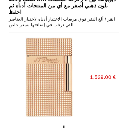
بلون ذهبي أصفر مع أي من المنتجات أدناه ثم
احفظ
انقر / ألغِ النقر فوق مربعات الاختيار أدناه لاختيار العناصر
التي ترغب في إضافتها بسعر خاص
1,529.00 €