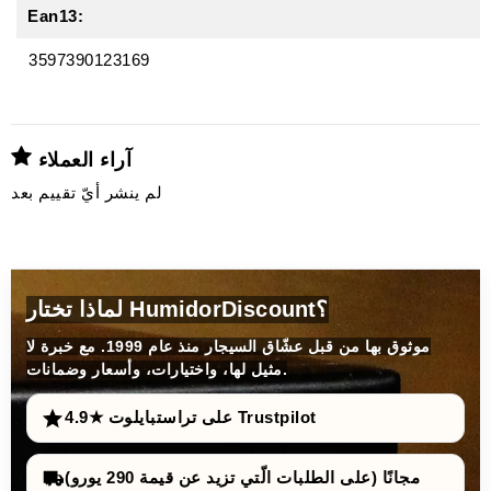
Ean13:
3597390123169
آراء العملاء
لم ينشر أيّ تقييم بعد
لماذا تختار HumidorDiscount؟
موثوق بها من قبل عشّاق السيجار منذ عام 1999. مع خبرة لا
مثيل لها، واختيارات، وأسعار وضمانات.
4.9★ على تراستبايلوت Trustpilot
مجانًا (على الطلبات الّتي تزيد عن قيمة 290 يورو)