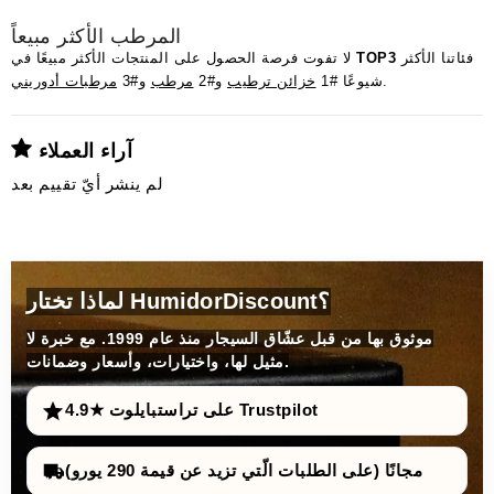
المرطب الأكثر مبيعاً
فئاتنا الأكثر
TOP3
لا تفوت فرصة الحصول على المنتجات الأكثر مبيعًا في
.
شيوعًا #1
خزائن ترطيب
و#2
مرطب
و#3
مرطبات أدوريني
آراء العملاء
لم ينشر أيّ تقييم بعد
لماذا تختار HumidorDiscount؟
موثوق بها من قبل عشّاق السيجار منذ عام 1999. مع خبرة لا
مثيل لها، واختيارات، وأسعار وضمانات.
4.9★ على تراستبايلوت Trustpilot
مجانًا (على الطلبات الّتي تزيد عن قيمة 290 يورو)