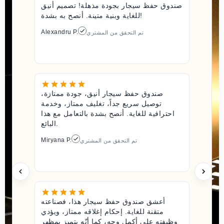
صندوق حفظ سيجار بجودة مذهلة! تصميم أنيق
للغاية وبنية متينة. أنصح به بشدة!
Alexandru P.
تم التحقق من المشتري
صندوق حفظ سيجار أنيق، جودة ممتازة،
توصيل سريع جداً، تغليف ممتاز، وخدمة
احترافية للغاية. أنصح بشدة بالتعامل مع هذا
البائع.
Miryana P.
تم التحقق من المشتري
أعشق صندوق حفظ سيجار هذا، فصناعته
متقنة للغاية. إحكام إغلاقه ممتاز، ويؤدي
وظيفته على أكمل وجه، كما أنّه يتميز بمظهر