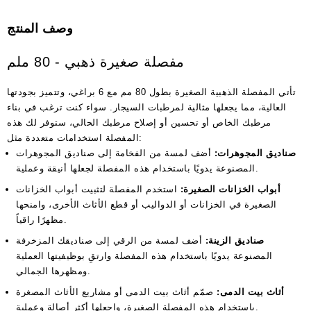
وصف المنتج
مفصلة صغيرة ذهبي - 80 ملم
تأتي المفصلة الذهبية الصغيرة بطول 80 مم مع 6 براغي، وتتميز بجودتها
العالية، مما يجعلها مثالية لمرطبات السيجار. سواء كنت ترغب في بناء
مرطبك الخاص أو تحسين أو إصلاح مرطبك الحالي، ستوفر لك هذه
المفصلة استخدامات متعددة مثل:
صناديق المجوهرات:
أضف لمسة من الفخامة إلى صناديق المجوهرات
المصنوعة يدويًا باستخدام هذه المفصلة لجعلها أنيقة وعملية.
أبواب الخزانات الصغيرة:
استخدم المفصلة لتثبيت أبواب الخزانات
الصغيرة في الخزانات أو الدواليب أو قطع الأثاث الأخرى، وامنحها
مظهرًا راقياً.
صناديق الزينة:
أضف لمسة من الرقي إلى صناديقك المزخرفة
المصنوعة يدويًا باستخدام هذه المفصلة وارتقِ بوظيفيتها العملية
ومظهرها الجمالي.
أثاث بيت الدمى:
صمّم أثاث بيت الدمى أو مشاريع الأثاث المصغرة
باستخدام هذه المفصلة الصغيرة، واجعلها أكثر أصالة وعملية.