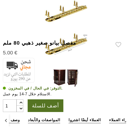
إكسسوارات
سيجار
أخرى
مفصل بيانو صغير ذهبي 80 ملم
5.00 €
في الحال / في المخزون.
التوفر:
الاستلام خلال 7-14 يوم عمل.
أضف للسلة
آراء العملاء
العملاء أيضًا اشتروا
المواصفات والأبعاد
وصف المنتج