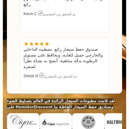
رائع.
Kevin C.
تم التحقق من المشتري
صندوق حفظ سيجار رائع. تشطيبه الداخلي
والخارجي جميل للغاية، ويحافظ على مستوى
الرطوبة بدقّة متناهية. أنصح به بشدّة نظراً
لسعره.
Simon H.
تم التحقق من المشتري
لقد قامت مطبوعات السيجار الرائدة في العالم بتسليط الضوء
على HumidorDiscount وصناديق حفظ السيجار الخاصّة بنا