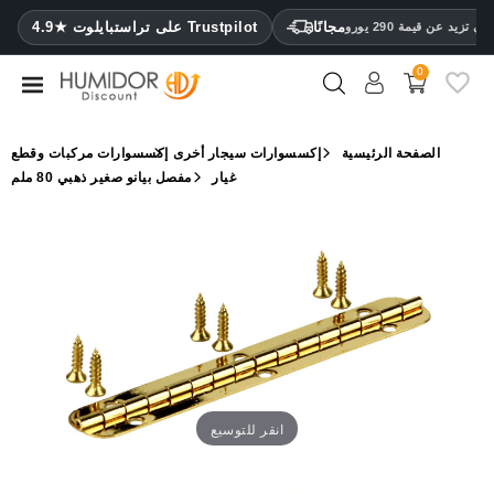
CATEGORY
مجانًا
4.9★ على تراستبايلوت Trustpilot
 تزيد عن قيمة 290 يورو
0
مرطب
خزائن
الصفحة الرئيسية
إكسسوارات سيجار أخرى
إكسسوارات مركبات وقطع
ترطيب
غيار
مفصل بيانو صغير ذهبي 80 ملم
محافظ
سيجار
ولاعات
مقصات
سيجار
مرطبات
انقر للتوسيع
ومقياس
رطوبة