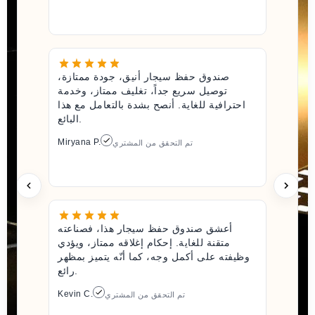
صندوق حفظ سيجار أنيق، جودة ممتازة،
توصيل سريع جداً، تغليف ممتاز، وخدمة
احترافية للغاية. أنصح بشدة بالتعامل مع هذا
البائع.
Miryana P.
تم التحقق من المشتري
أعشق صندوق حفظ سيجار هذا، فصناعته
متقنة للغاية. إحكام إغلاقه ممتاز، ويؤدي
وظيفته على أكمل وجه، كما أنّه يتميز بمظهر
رائع.
Kevin C.
تم التحقق من المشتري