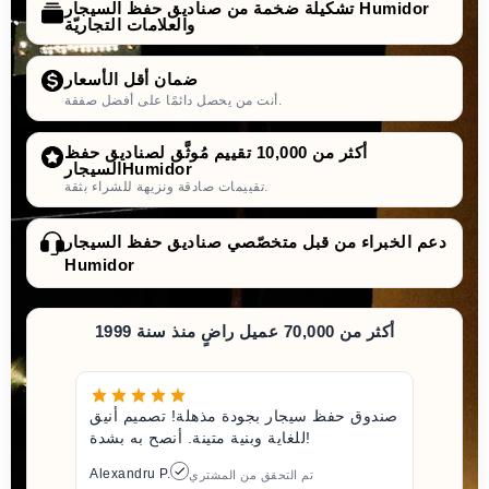
تشكيلة ضخمة من صناديق حفظ السيجار Humidor
والعلامات التجاريّة
ضمان أقل الأسعار
أنت من يحصل دائمًا على أفضل صفقة.
أكثر من 10,000 تقييم مُوثَّق لصناديق حفظ
السيجارHumidor
تقييمات صادقة ونزيهة للشراء بثقة.
دعم الخبراء من قبل متخصّصي صناديق حفظ السيجار
Humidor
أكثر من 70,000 عميل راضٍ منذ سنة 1999
صندوق حفظ سيجار بجودة مذهلة! تصميم أنيق
للغاية وبنية متينة. أنصح به بشدة!
Alexandru P.
تم التحقق من المشتري