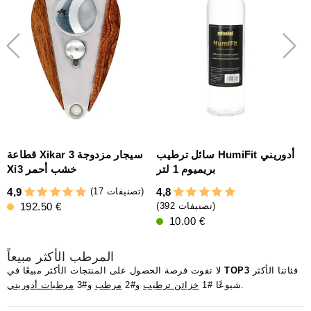
دوجة
سائل ترطيب HumiFit أدوريني
قطاعة Xikar 3 سيجار مزدوجة
بريميوم 1 لتر
Xi3 خشب أحمر
(17 تصنيفات)
4,9
4,8
5
192.50 €
(392 تصنيفات)
10.00 €
المرطب الأكثر مبيعاً
فئاتنا الأكثر
TOP3
لا تفوت فرصة الحصول على المنتجات الأكثر مبيعًا في
.
شيوعًا #1
خزائن ترطيب
و#2
مرطب
و#3
مرطبات أدوريني