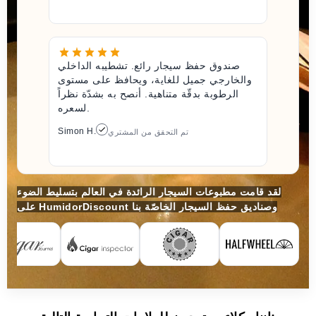
صندوق حفظ سيجار رائع. تشطيبه الداخلي
والخارجي جميل للغاية، ويحافظ على مستوى
الرطوبة بدقّة متناهية. أنصح به بشدّة نظراً
لسعره.
Simon H.
تم التحقق من المشتري
لقد قامت مطبوعات السيجار الرائدة في العالم بتسليط الضوء
على HumidorDiscount وصناديق حفظ السيجار الخاصّة بنا