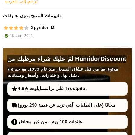
ترجم إلى العربية
تقييمات المنتج بدون تعليقات:
Spyridon M.
10 Jan 2021
لمَ عليك شراء مرطبك من HumidorDiscount
موثوق بها من قبل عشّاق السيجار منذ عام 1999. مع خبرة لا
مثيل لها، واختيارات، وأسعار وضمانات.
4.9★ على تراستبايلوت Trustpilot
مجانًا (على الطلبات الّتي تزيد عن قيمة 290 يورو)
عائدات 100 يوم - من غير مخاطر