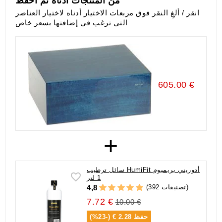
من المنتجات أدناه ثم احفظ
انقر / ألغِ النقر فوق مربعات الاختيار أدناه لاختيار العناصر
التي ترغب في إضافتها بسعر خاص
605.00 €
+
سائل ترطيب HumiFit أدوريني بريميوم
1 لتر
(392 تصنيفات)
4,8
7.72 €
10.00 €
حفظ
2.28 € (-23%)