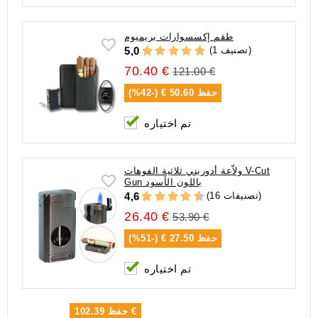
طقم إكسسوارات بريميوم
(1 تصنيف)
5,0
70.40 €
121.00 €
حفظ
50.60 € (-42%)
تم اختياره
ولاّعة أدوريني ثلاثية الفوهات V-Cut
Gun باللون الأسود
(16 تصنيفات)
4,6
26.40 €
53.90 €
حفظ
27.50 € (-51%)
تم اختياره
102.39 €
حفظ