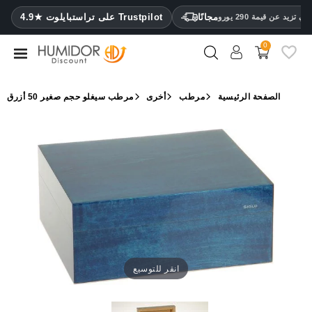
CATEGORY
مجانًا
4.9★ على تراستبايلوت Trustpilot
 تزيد عن قيمة 290 يورو
0
مرطب
خزائن
الصفحة الرئيسية
مرطب
أخرى
مرطب سيغلو حجم صغير 50 أزرق
ترطيب
محافظ
سيجار
ولاعات
مقصات
سيجار
مرطبات
انقر للتوسيع
ومقياس
رطوبة