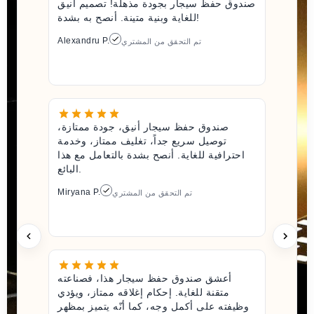
صندوق حفظ سيجار بجودة مذهلة! تصميم أنيق
للغاية وبنية متينة. أنصح به بشدة!
Alexandru P.
تم التحقق من المشتري
صندوق حفظ سيجار أنيق، جودة ممتازة،
توصيل سريع جداً، تغليف ممتاز، وخدمة
احترافية للغاية. أنصح بشدة بالتعامل مع هذا
البائع.
Miryana P.
تم التحقق من المشتري
أعشق صندوق حفظ سيجار هذا، فصناعته
متقنة للغاية. إحكام إغلاقه ممتاز، ويؤدي
وظيفته على أكمل وجه، كما أنّه يتميز بمظهر