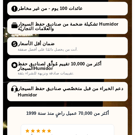
عائدات 100 يوم - من غير مخاطر
تشكيلة ضخمة من صناديق حفظ السيجار Humidor
والعلامات التجاريّة
ضمان أقل الأسعار
أنت من يحصل دائمًا على أفضل صفقة.
أكثر من 10,000 تقييم مُوثَّق لصناديق حفظ
السيجارHumidor
تقييمات صادقة ونزيهة للشراء بثقة.
دعم الخبراء من قبل متخصّصي صناديق حفظ السيجار
Humidor
أكثر من 70,000 عميل راضٍ منذ سنة 1999