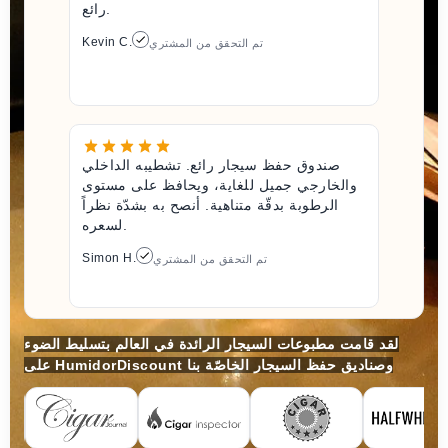
رائع.
Kevin C.
تم التحقق من المشتري
صندوق حفظ سيجار رائع. تشطيبه الداخلي
والخارجي جميل للغاية، ويحافظ على مستوى
الرطوبة بدقّة متناهية. أنصح به بشدّة نظراً
لسعره.
Simon H.
تم التحقق من المشتري
لقد قامت مطبوعات السيجار الرائدة في العالم بتسليط الضوء
على HumidorDiscount وصناديق حفظ السيجار الخاصّة بنا