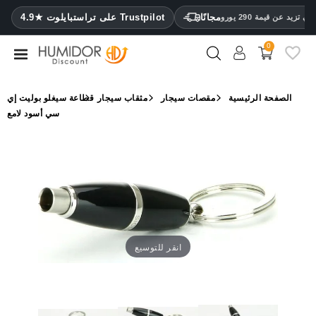
CATEGORY
مجانًا
4.9★ على تراستبايلوت Trustpilot
 تزيد عن قيمة 290 يورو
0
مرطب
خزائن
الصفحة الرئيسية
مقصات سيجار
مثقاب سيجار
قطاعة سيغلو بوليت إي
ترطيب
سي أسود لامع
محافظ
سيجار
ولاعات
مقصات
سيجار
انقر للتوسيع
مرطبات
ومقياس
رطوبة