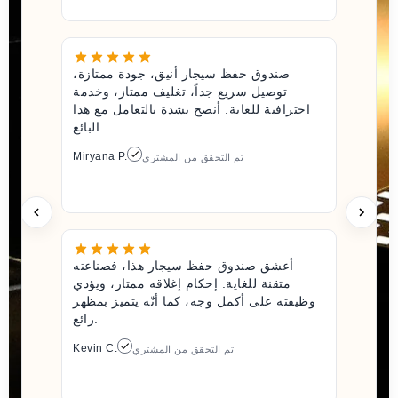
صندوق حفظ سيجار أنيق، جودة ممتازة،
توصيل سريع جداً، تغليف ممتاز، وخدمة
احترافية للغاية. أنصح بشدة بالتعامل مع هذا
البائع.
Miryana P.
تم التحقق من المشتري
أعشق صندوق حفظ سيجار هذا، فصناعته
متقنة للغاية. إحكام إغلاقه ممتاز، ويؤدي
وظيفته على أكمل وجه، كما أنّه يتميز بمظهر
رائع.
Kevin C.
تم التحقق من المشتري