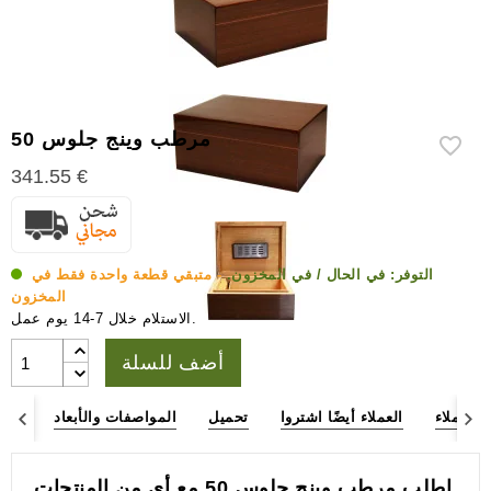
إكسسوارات
سيجار
أخرى
مرطب وينج جلوس 50
341.55 €
التوفر:
في الحال / في المخزون.
- متبقي قطعة واحدة فقط في
المخزون
الاستلام خلال 7-14 يوم عمل.
أضف للسلة
ء العملاء
العملاء أيضًا اشتروا
تحميل
المواصفات والأبعاد
وصف
اطلب مرطب وينج جلوس 50 مع أي من المنتجات