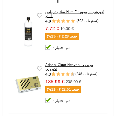
سائل ترطيب HumiFit أدوريني بريميوم
1 لتر
(392 تصنيفات)
4,8
7.72 €
10.00 €
حفظ
2.28 € (-23%)
تم اختياره
Adorini Cigar Heaven - مرطب
إلكتروني
(248 تصنيفات)
4,3
185.99 €
208.00 €
حفظ
22.01 € (-11%)
تم اختياره