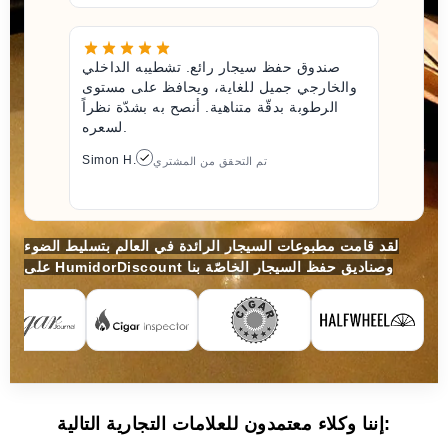
صندوق حفظ سيجار رائع. تشطيبه الداخلي
والخارجي جميل للغاية، ويحافظ على مستوى
الرطوبة بدقّة متناهية. أنصح به بشدّة نظراً
لسعره.
Simon H.
تم التحقق من المشتري
لقد قامت مطبوعات السيجار الرائدة في العالم بتسليط الضوء
على HumidorDiscount وصناديق حفظ السيجار الخاصّة بنا
إننا وكلاء معتمدون للعلامات التجارية التالية: