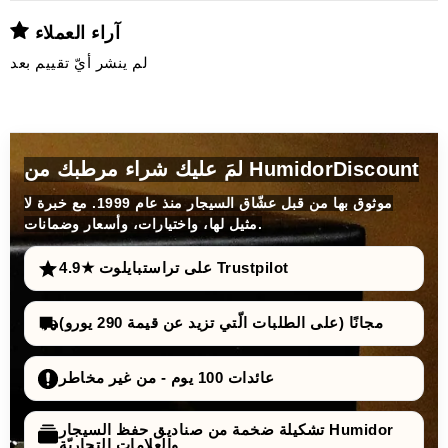
آراء العملاء
لم ينشر أيّ تقييم بعد
لمَ عليك شراء مرطبك من HumidorDiscount
موثوق بها من قبل عشّاق السيجار منذ عام 1999. مع خبرة لا
مثيل لها، واختيارات، وأسعار وضمانات.
4.9★ على تراستبايلوت Trustpilot
مجانًا (على الطلبات الّتي تزيد عن قيمة 290 يورو)
عائدات 100 يوم - من غير مخاطر
تشكيلة ضخمة من صناديق حفظ السيجار Humidor
والعلامات التجاريّة