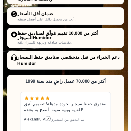
ضمان أقل الأسعار
أنت من يحصل دائمًا على أفضل صفقة.
أكثر من 10,000 تقييم مُوثَّق لصناديق حفظ
السيجارHumidor
تقييمات صادقة ونزيهة للشراء بثقة.
دعم الخبراء من قبل متخصّصي صناديق حفظ السيجار
Humidor
أكثر من 70,000 عميل راضٍ منذ سنة 1999
صندوق حفظ سيجار بجودة مذهلة! تصميم أنيق
للغاية وبنية متينة. أنصح به بشدة!
Alexandru P.
تم التحقق من المشتري