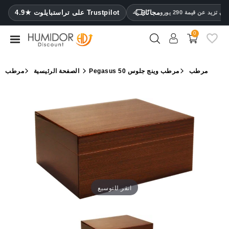
CATEGORY
مجانًا
4.9★ على تراستبايلوت Trustpilot
 تزيد عن قيمة 290 يورو
0
مرطب
خزائن
Pegasus مرطب
مرطب وينج جلوس 50
الصفحة الرئيسية
مرطب
ترطيب
محافظ
سيجار
ولاعات
مقصات
سيجار
انقر للتوسيع
مرطبات
ومقياس
رطوبة