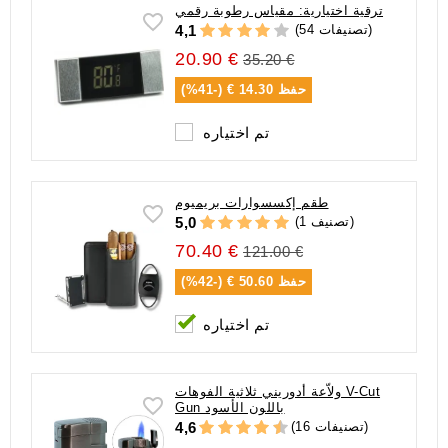
ترقية اختيارية: مقياس رطوبة رقمي
(54 تصنيفات)
4,1
20.90 €
35.20 €
حفظ
14.30 € (-41%)
تم اختياره
طقم إكسسوارات بريميوم
(1 تصنيف)
5,0
70.40 €
121.00 €
حفظ
50.60 € (-42%)
تم اختياره
ولاّعة أدوريني ثلاثية الفوهات V-Cut
Gun باللون الأسود
(16 تصنيفات)
4,6