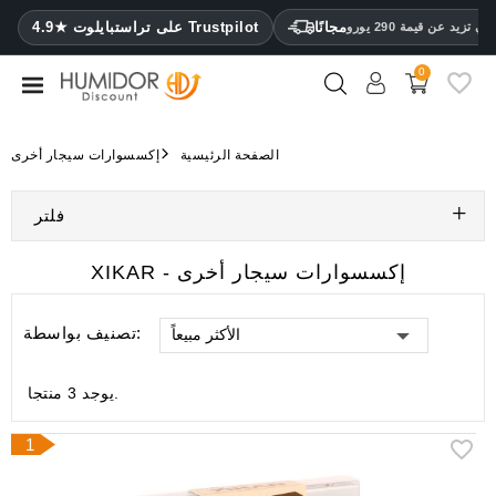
CATEGORY
مجانًا
4.9★ على تراستبايلوت Trustpilot
 تزيد عن قيمة 290 يورو
0
مرطب
خزائن
الصفحة الرئيسية
إكسسوارات سيجار أخرى
ترطيب
فلتر
محافظ
سيجار
XIKAR - إكسسوارات سيجار أخرى
ولاعات
تصنيف بواسطة:
الأكثر مبيعاً
مقصات
سيجار
يوجد 3 منتجا.
مرطبات
ومقياس
1
رطوبة