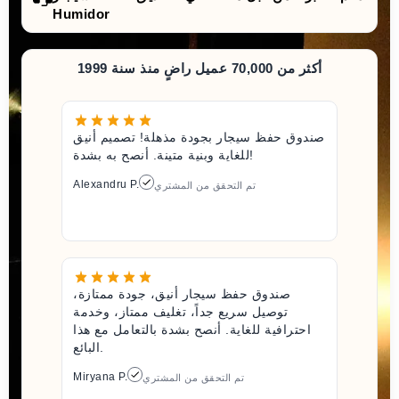
Humidor
أكثر من 70,000 عميل راضٍ منذ سنة 1999
صندوق حفظ سيجار بجودة مذهلة! تصميم أنيق
للغاية وبنية متينة. أنصح به بشدة!
Alexandru P.
تم التحقق من المشتري
صندوق حفظ سيجار أنيق، جودة ممتازة،
توصيل سريع جداً، تغليف ممتاز، وخدمة
احترافية للغاية. أنصح بشدة بالتعامل مع هذا
البائع.
Miryana P.
تم التحقق من المشتري