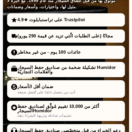
موثوق بها من قبل عشّاق السيجار منذ عام 1999. مع خبرة لا
مثيل لها، واختيارات، وأسعار وضمانات.
4.9★ على تراستبايلوت Trustpilot
مجانًا (على الطلبات الّتي تزيد عن قيمة 290 يورو)
عائدات 100 يوم - من غير مخاطر
تشكيلة ضخمة من صناديق حفظ السيجار Humidor
والعلامات التجاريّة
ضمان أقل الأسعار
أنت من يحصل دائمًا على أفضل صفقة.
أكثر من 10,000 تقييم مُوثَّق لصناديق حفظ
السيجارHumidor
تقييمات صادقة ونزيهة للشراء بثقة.
دعم الخبراء من قبل متخصّصي صناديق حفظ السيجار