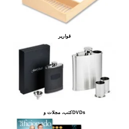
قوارير
كتب، مجلات وDVDs