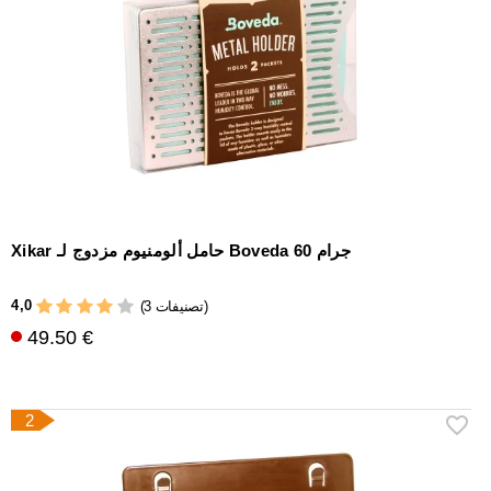
إكسسوارات
سيجار
أخرى
Xikar حامل ألومنيوم مزدوج لـ Boveda 60 جرام
4,0
(3 تصنيفات)
49.50 €
2