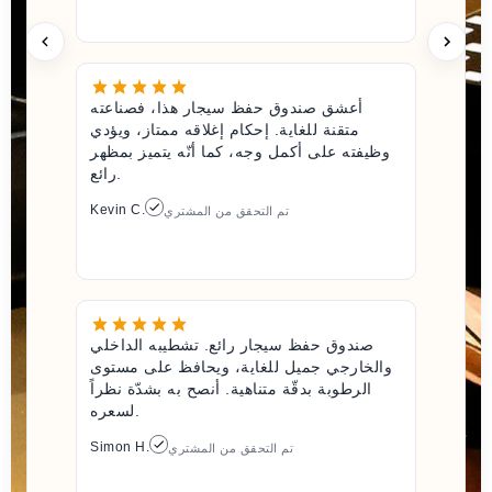
أعشق صندوق حفظ سيجار هذا، فصناعته
متقنة للغاية. إحكام إغلاقه ممتاز، ويؤدي
وظيفته على أكمل وجه، كما أنّه يتميز بمظهر
رائع.
Kevin C.
تم التحقق من المشتري
صندوق حفظ سيجار رائع. تشطيبه الداخلي
والخارجي جميل للغاية، ويحافظ على مستوى
الرطوبة بدقّة متناهية. أنصح به بشدّة نظراً
لسعره.
Simon H.
تم التحقق من المشتري