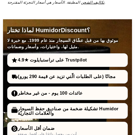
المطبقة. الأسعار هي أسعار التجزئة المقترحة.
تكاليف الشحن
لماذا تختار HumidorDiscount؟
موثوق بها من قبل عشّاق السيجار منذ عام 1999. مع خبرة لا
مثيل لها، واختيارات، وأسعار وضمانات.
4.9★ على تراستبايلوت Trustpilot
مجانًا (على الطلبات الّتي تزيد عن قيمة 290 يورو)
عائدات 100 يوم - من غير مخاطر
تشكيلة ضخمة من صناديق حفظ السيجار Humidor
والعلامات التجاريّة
ضمان أقل الأسعار
أنت من يحصل دائمًا على أفضل صفقة.