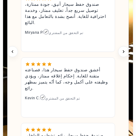
صندوق حفظ سيجار أنيق، جودة ممتازة،
توصيل سريع جداً، تغليف ممتاز، وخدمة
احترافية للغاية. أنصح بشدة بالتعامل مع هذا
البائع.
Miryana P.
تم التحقق من المشتري
أعشق صندوق حفظ سيجار هذا، فصناعته
متقنة للغاية. إحكام إغلاقه ممتاز، ويؤدي
وظيفته على أكمل وجه، كما أنّه يتميز بمظهر
رائع.
Kevin C.
تم التحقق من المشتري
صندوق حفظ سيجار رائع. تشطيبه الداخلي