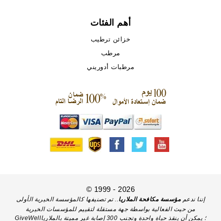
أهم الفئات
خزائن ترطيب
مرطب
مرطبات أدوريني
© 1999 - 2026
إننا ندعم
مؤسسة مكافحة الملاريا
.. تم تصنيفها كالمؤسسة الخيرية الأولى
من حيث الفعالية بواسطة جهة مستقلة لتقييم للمؤسسات الخيرية
GiveWell؛ يمكن أن ينقذ حياة واحدة وتجنب 300 إصابة غير مميتة بالملاريا