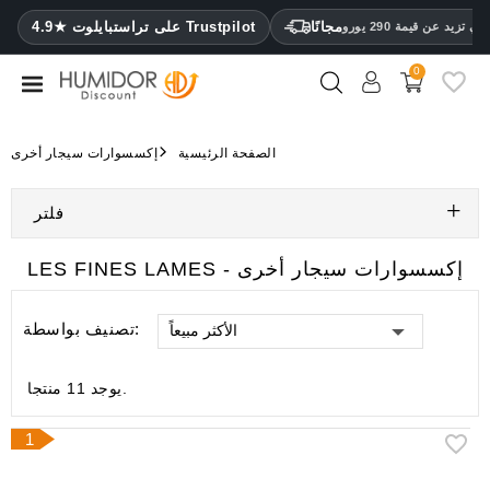
CATEGORY
مجانًا
4.9★ على تراستبايلوت Trustpilot
 تزيد عن قيمة 290 يورو
0
مرطب
خزائن
الصفحة الرئيسية
إكسسوارات سيجار أخرى
ترطيب
فلتر
محافظ
سيجار
LES FINES LAMES - إكسسوارات سيجار أخرى
ولاعات
تصنيف بواسطة:
الأكثر مبيعاً
مقصات
سيجار
يوجد 11 منتجا.
مرطبات
ومقياس
1
رطوبة