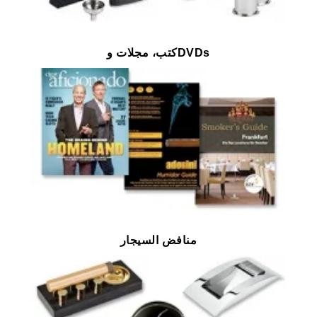
كتب، مجلات وDVDs
منافض السيجار