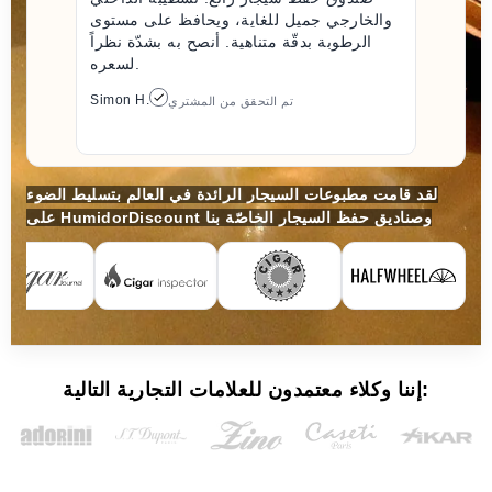
والخارجي جميل للغاية، ويحافظ على مستوى
الرطوبة بدقّة متناهية. أنصح به بشدّة نظراً
لسعره.
Simon H.
تم التحقق من المشتري
لقد قامت مطبوعات السيجار الرائدة في العالم بتسليط الضوء
على HumidorDiscount وصناديق حفظ السيجار الخاصّة بنا
إننا وكلاء معتمدون للعلامات التجارية التالية: