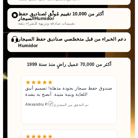
أكثر من 10,000 تقييم مُوثَّق لصناديق حفظ
السيجارHumidor
تقييمات صادقة ونزيهة للشراء بثقة.
دعم الخبراء من قبل متخصّصي صناديق حفظ السيجار
Humidor
أكثر من 70,000 عميل راضٍ منذ سنة 1999
صندوق حفظ سيجار بجودة مذهلة! تصميم أنيق
للغاية وبنية متينة. أنصح به بشدة!
Alexandru P.
تم التحقق من المشتري