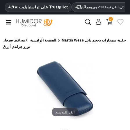
CATEGORY
مجانًا
4.9★ على تراستبايلوت Trustpilot
 تزيد عن قيمة 290 يورو
0
مرطب
خزائن
Martin Wess حقيبة سيجارات بحجم دابل
الصفحة الرئيسية
محافظ سيجار
ترطيب
تورو جراندي أزرق
محافظ
سيجار
ولاعات
مقصات
سيجار
مرطبات
انقر للتوسيع
ومقياس
رطوبة