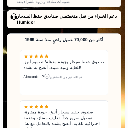
تقييمات صادقة ونزيهة للشراء بثقة.
دعم الخبراء من قبل متخصّصي صناديق حفظ السيجار
Humidor
أكثر من 70,000 عميل راضٍ منذ سنة 1999
صندوق حفظ سيجار بجودة مذهلة! تصميم أنيق
للغاية وبنية متينة. أنصح به بشدة!
Alexandru P.
تم التحقق من المشتري
صندوق حفظ سيجار أنيق، جودة ممتازة،
توصيل سريع جداً، تغليف ممتاز، وخدمة
احترافية للغاية. أنصح بشدة بالتعامل مع هذا