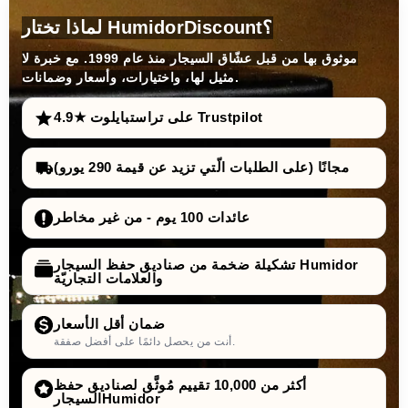
لماذا تختار HumidorDiscount؟
موثوق بها من قبل عشّاق السيجار منذ عام 1999. مع خبرة لا
مثيل لها، واختيارات، وأسعار وضمانات.
4.9★ على تراستبايلوت Trustpilot
مجانًا (على الطلبات الّتي تزيد عن قيمة 290 يورو)
عائدات 100 يوم - من غير مخاطر
تشكيلة ضخمة من صناديق حفظ السيجار Humidor
والعلامات التجاريّة
ضمان أقل الأسعار
أنت من يحصل دائمًا على أفضل صفقة.
أكثر من 10,000 تقييم مُوثَّق لصناديق حفظ
السيجارHumidor