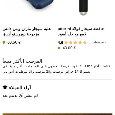
adorini حافظة سيجار فولاذ
علبة سيجار مارتن ويس دانتي
لامع مع جلد أسود
مزدوجة روبوستو أزرق
60.50 €
(5 تصنيفات)
4,6
43.00 €
المرطب الأكثر مبيعاً
فئاتنا الأكثر
TOP3
لا تفوت فرصة الحصول على المنتجات الأكثر مبيعًا في
.
شيوعًا #1
خزائن ترطيب
و#2
مرطب
و#3
مرطبات أدوريني
آراء العملاء
لم ينشر أيّ تقييم بعد