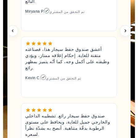
البائع.
Miryana P.
تم التحقق من المشتري
أعشق صندوق حفظ سيجار هذا، فصناعته
متقنة للغاية. إحكام إغلاقه ممتاز، ويؤدي
وظيفته على أكمل وجه، كما أنّه يتميز بمظهر
رائع.
Kevin C.
تم التحقق من المشتري
صندوق حفظ سيجار رائع. تشطيبه الداخلي
والخارجي جميل للغاية، ويحافظ على مستوى
الرطوبة بدقّة متناهية. أنصح به بشدّة نظراً
لسعره.