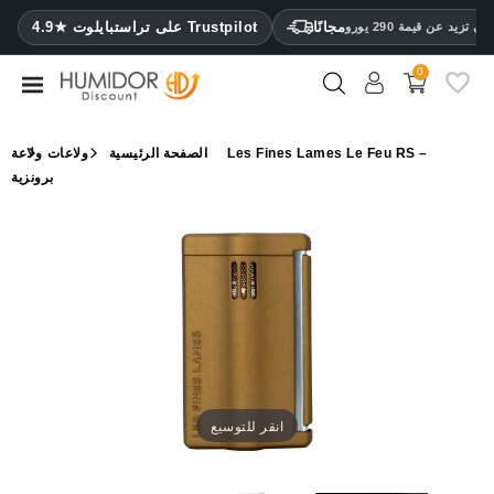
CATEGORY
مجانًا
4.9★ على تراستبايلوت Trustpilot
 تزيد عن قيمة 290 يورو
0
مرطب
خزائن
الصفحة الرئيسية
ولاعات
ولاعة Les Fines Lames Le Feu RS –
ترطيب
برونزية
محافظ
سيجار
ولاعات
مقصات
سيجار
مرطبات
انقر للتوسيع
ومقياس
رطوبة