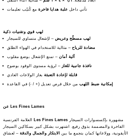
أبعاد مدمجة:
٦٫٦ × ٤ × ١ سم
– مثالية أثناء التنقل
تأتي داخل
علبة هدايا فاخرة
مع كُتيّب تعليمات
لهب قوي وتقنيات ذكية
لهب مسطّح وعريض
– لإشعال متساوي للسيجار
مضادة للرياح
– مثالية للاستخدام في الهواء الطلق
آلية أمان
– تمنع الإشعال بوضع مقلوب
نافذة جانبية للغاز
– لرؤية مستوى الوقود بوضوح
قابلة لإعادة التعبئة
بغاز الولاعات العادي
إمكانية ضبط اللهب
من خلال قرص تعديل (+ / -) في القاعدة
عن Les Fines Lames
مشهورة بإكسسوارات السيجار
Les Fines Lames
العلامة الفرنسية
الفاخرة والمصممة بذوق رفيع. اشتهرت بشكل كبير بسكاكين السيجار
الأيقونية، وولاعاتها كمان بتجمع ما بين
الابتكار والجمال والدقة
– لعشاق