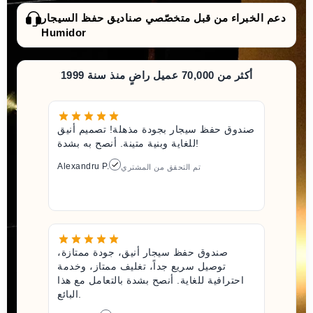
دعم الخبراء من قبل متخصّصي صناديق حفظ السيجار
Humidor
أكثر من 70,000 عميل راضٍ منذ سنة 1999
صندوق حفظ سيجار بجودة مذهلة! تصميم أنيق
للغاية وبنية متينة. أنصح به بشدة!
Alexandru P.
تم التحقق من المشتري
صندوق حفظ سيجار أنيق، جودة ممتازة،
توصيل سريع جداً، تغليف ممتاز، وخدمة
احترافية للغاية. أنصح بشدة بالتعامل مع هذا
البائع.