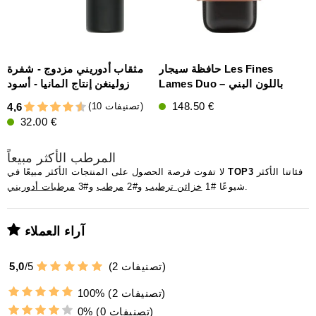
Le من Les Fines
حافظة سيجار Les Fines
مثقاب أدوريني مزدوج - شفرة
Lames Duo – باللون البني
زولينغن إنتاج المانيا - أسود
148.50 €
(10 تصنيفات)
4,6
32.00 €
المرطب الأكثر مبيعاً
فئاتنا الأكثر
TOP3
لا تفوت فرصة الحصول على المنتجات الأكثر مبيعًا في
.
شيوعًا #1
خزائن ترطيب
و#2
مرطب
و#3
مرطبات أدوريني
آراء العملاء
تصنيفات)
2
(
5
/
5,0
(2 تصنيفات)
100%
(0 تصنيفات)
0%