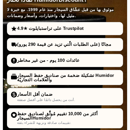
موثوق بها من قبل عشّاق السيجار منذ عام 1999. مع خبرة لا
مثيل لها، واختيارات، وأسعار وضمانات.
4.9★ على تراستبايلوت Trustpilot
مجانًا (على الطلبات الّتي تزيد عن قيمة 290 يورو)
عائدات 100 يوم - من غير مخاطر
تشكيلة ضخمة من صناديق حفظ السيجار Humidor
والعلامات التجاريّة
ضمان أقل الأسعار
أنت من يحصل دائمًا على أفضل صفقة.
أكثر من 10,000 تقييم مُوثَّق لصناديق حفظ
السيجارHumidor
تقييمات صادقة ونزيهة للشراء بثقة.