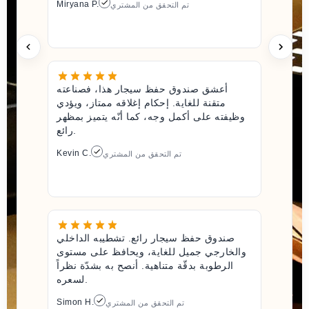
Miryana P.
تم التحقق من المشتري
أعشق صندوق حفظ سيجار هذا، فصناعته
متقنة للغاية. إحكام إغلاقه ممتاز، ويؤدي
وظيفته على أكمل وجه، كما أنّه يتميز بمظهر
رائع.
Kevin C.
تم التحقق من المشتري
صندوق حفظ سيجار رائع. تشطيبه الداخلي
والخارجي جميل للغاية، ويحافظ على مستوى
الرطوبة بدقّة متناهية. أنصح به بشدّة نظراً
لسعره.
Simon H.
تم التحقق من المشتري