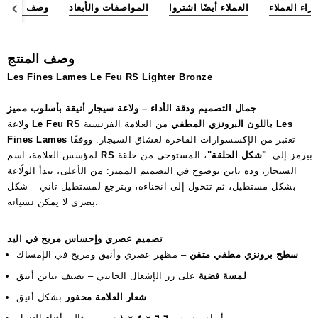
آراء العملاء
العملاء أيضًا اشتروا
المواصفات والأبعاد
وصف المنتج
وصف المنتج
Les Fines Lames Le Feu RS Lighter Bronze
جمال التصميم ودقة الأداء – ولاعة سيجار أنيقة بأسلوب مميز
Les
من العلامة الفرنسية
Le Feu RS باللون البرونزي المطفي
ولاعة
تعتبر من الإكسسوارات الفاخرة لعشاق السيجار. ووفقًا
Fines Lames
بيرمز إلى
"شكل الحلقة"
، المستوحى من حلقة
RS
لمؤسس العلامة، اسم
السيجار، وده باين بوضوح في التصميم المميز: من الأعلى، تبدأ الولّاعة
بشكل مستطيل، ثم تتحول إلى انحناءة، وبترجع لمستطيل تاني – شكل
بصري لا يمكن نسيانه.
تصميم عصري وإحساس مريح في اليد
سطح برونزي مطفي متقن
– مظهر عصري وأنيق ومريح في الإمساك
لمسة فضية
على زر الإشعال الجانبي – تضيف تباين أنيق
شعار العلامة محفور
بشكل أنيق