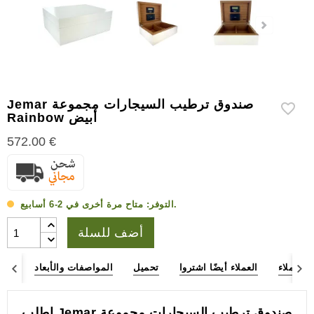
إكسسوارات
سيجار
أخرى
Jemar صندوق ترطيب السيجارات مجموعة
Rainbow أبيض
572.00 €
متاح مرة أخرى في 2-6 أسابيع.
التوفر:
أضف للسلة
ء العملاء
العملاء أيضًا اشتروا
تحميل
المواصفات والأبعاد
وصف
اطلب Jemar صندوق ترطيب السيجارات مجموعة