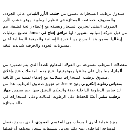
صندوق ترطيب السيجارات مصنوع من
خشب الأرز اللبناني
عالي الجودة،
والمعروف بخصائصه الممتازة في تنظيم الرطوبة. يوفر خشب الأرز
الظروف المثلى لتخزين السيجار وتعتيقه مع إعطاء رائحة لطيفة. يتم
تصنيع مرطبات Jemar من قبل شركة إسبانية مشهورة لها
مرافق إنتاج في
إيطاليا
. يضمن هذا المزيج من الخبرة الإسبانية والحرفية الإيطالية أعلى
مستويات الجودة والحرفية شديدة الدقة.
مفصلات المرطب مصنوعة من الفولاذ المقاوم للصدأ الذي يتم تصديره من
ألمانيا
، مما يدل على متانتها وموثوقيتها. تتيح هذه المفصلات فتح وإغلاق
صندوق ترطيب السيجارات بسلاسة مع إضفاء لمسة من الأناقة.
بمقياس رطوبة إلكتروني
يتيح
تم تجهيز صندوق الترطيب هذا من Jemar
لك قياس الرطوبة الداخلية بدقة والتحكم الدقيق فيها. يتم تضمين
جهاز
ترطيب سلبي
أيضًا للحفاظ على الرطوبة المثالية وعلى السيجارات في
حالة ممتازة.
ميزة عملية أخرى للمرطب هي
المقسم العمودي
، الذي يسمح بفصل
المساحة الداخلية. يتيح ذلك تخزين تنسيقات سيجار مختلفة أو فصلها