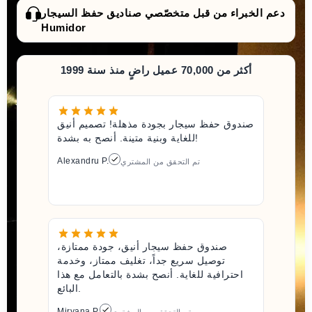
دعم الخبراء من قبل متخصّصي صناديق حفظ السيجار
Humidor
أكثر من 70,000 عميل راضٍ منذ سنة 1999
صندوق حفظ سيجار بجودة مذهلة! تصميم أنيق
للغاية وبنية متينة. أنصح به بشدة!
Alexandru P.
تم التحقق من المشتري
صندوق حفظ سيجار أنيق، جودة ممتازة،
توصيل سريع جداً، تغليف ممتاز، وخدمة
احترافية للغاية. أنصح بشدة بالتعامل مع هذا
البائع.
Miryana P.