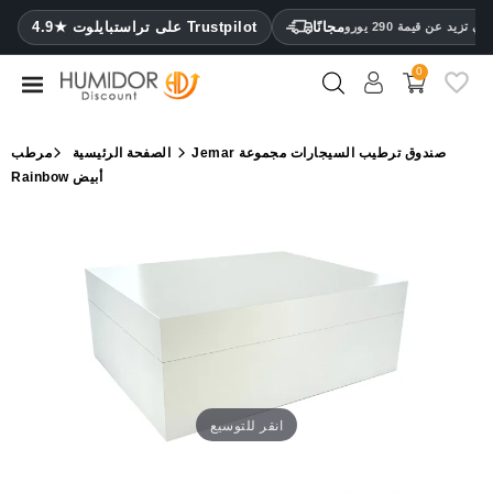
CATEGORY
مجانًا
4.9★ على تراستبايلوت Trustpilot
 تزيد عن قيمة 290 يورو
0
مرطب
خزائن
Jemar صندوق ترطيب السيجارات مجموعة
الصفحة الرئيسية
مرطب
ترطيب
Rainbow أبيض
محافظ
سيجار
ولاعات
مقصات
سيجار
مرطبات
انقر للتوسيع
ومقياس
رطوبة