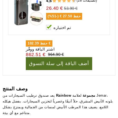
(16 تصنيفات)
4,6
26.40 €
53.90 €
حفظ
27.50 € (-51%)
تم اختياره
102.39 €
حفظ
اشتر الباقة ووفّر
862.51 €
964.90 €
أضف الباقة إلى سلة التسوق
وصف المنتج
Rainbow مجموعة
لعلامة Jemar،
يعد صندوق ترطيب السيجارات من
بلونه الأبيض المشرق، حلاً أنيقًا وعصرياً لتخزين السيجارات. بفضل هيكله
اللامع، يضيف هذا المرطب الأبيض لمسات من الجمالية ويمتزج بشكل
متناغم مع أي بيئة.