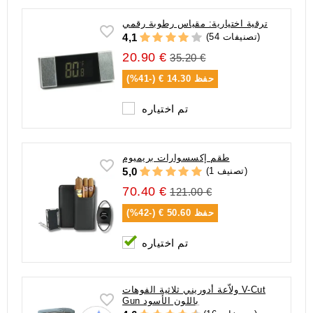
ترقية اختيارية: مقياس رطوبة رقمي
(54 تصنيفات)
4,1
20.90 €
35.20 €
حفظ
14.30 € (-41%)
تم اختياره
طقم إكسسوارات بريميوم
(1 تصنيف)
5,0
70.40 €
121.00 €
حفظ
50.60 € (-42%)
تم اختياره
ولاّعة أدوريني ثلاثية الفوهات V-Cut
Gun باللون الأسود