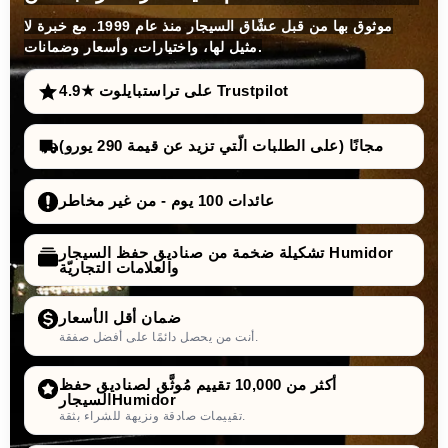
موثوق بها من قبل عشّاق السيجار منذ عام 1999. مع خبرة لا
مثيل لها، واختيارات، وأسعار وضمانات.
4.9★ على تراستبايلوت Trustpilot
مجانًا (على الطلبات الّتي تزيد عن قيمة 290 يورو)
عائدات 100 يوم - من غير مخاطر
تشكيلة ضخمة من صناديق حفظ السيجار Humidor
والعلامات التجاريّة
ضمان أقل الأسعار
أنت من يحصل دائمًا على أفضل صفقة.
أكثر من 10,000 تقييم مُوثَّق لصناديق حفظ
السيجارHumidor
تقييمات صادقة ونزيهة للشراء بثقة.