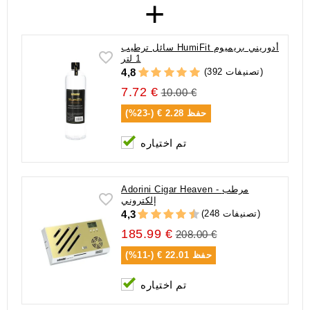
+
سائل ترطيب HumiFit أدوريني بريميوم
1 لتر
(392 تصنيفات)
4,8
7.72 €
10.00 €
حفظ
2.28 € (-23%)
تم اختياره
Adorini Cigar Heaven - مرطب
إلكتروني
(248 تصنيفات)
4,3
185.99 €
208.00 €
حفظ
22.01 € (-11%)
تم اختياره