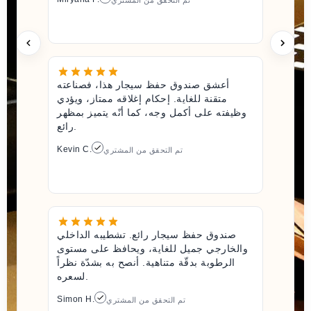
تم التحقق من المشتري
أعشق صندوق حفظ سيجار هذا، فصناعته
متقنة للغاية. إحكام إغلاقه ممتاز، ويؤدي
وظيفته على أكمل وجه، كما أنّه يتميز بمظهر
رائع.
Kevin C.
تم التحقق من المشتري
صندوق حفظ سيجار رائع. تشطيبه الداخلي
والخارجي جميل للغاية، ويحافظ على مستوى
الرطوبة بدقّة متناهية. أنصح به بشدّة نظراً
لسعره.
Simon H.
تم التحقق من المشتري