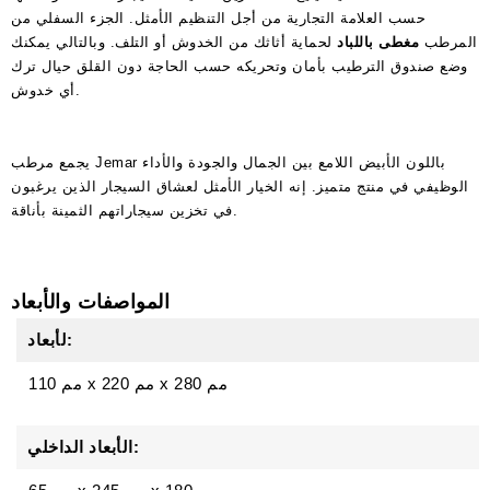
حسب العلامة التجارية من أجل التنظيم الأمثل. الجزء السفلي من
المرطب
مغطى باللباد
لحماية أثاثك من الخدوش أو التلف. وبالتالي يمكنك
وضع صندوق الترطيب بأمان وتحريكه حسب الحاجة دون القلق حيال ترك
أي خدوش.
يجمع مرطب Jemar باللون الأبيض اللامع بين الجمال والجودة والأداء
الوظيفي في منتج متميز. إنه الخيار الأمثل لعشاق السيجار الذين يرغبون
في تخزين سيجاراتهم الثمينة بأناقة.
المواصفات والأبعاد
لأبعاد:
280 مم
x
220 مم
x
110 مم
الأبعاد الداخلي: