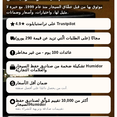
موثوق بها من قبل عشّاق السيجار منذ عام 1999. مع خبرة لا
مثيل لها، واختيارات، وأسعار وضمانات.
4.9★ على تراستبايلوت Trustpilot
مجانًا (على الطلبات الّتي تزيد عن قيمة 290 يورو)
عائدات 100 يوم - من غير مخاطر
تشكيلة ضخمة من صناديق حفظ السيجار Humidor
والعلامات التجاريّة
ضمان أقل الأسعار
أنت من يحصل دائمًا على أفضل صفقة.
أكثر من 10,000 تقييم مُوثَّق لصناديق حفظ
السيجارHumidor
تقييمات صادقة ونزيهة للشراء بثقة.