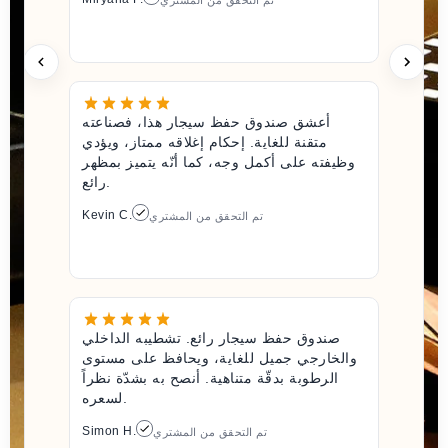
تم التحقق من المشتري
أعشق صندوق حفظ سيجار هذا، فصناعته
متقنة للغاية. إحكام إغلاقه ممتاز، ويؤدي
وظيفته على أكمل وجه، كما أنّه يتميز بمظهر
رائع.
Kevin C.
تم التحقق من المشتري
صندوق حفظ سيجار رائع. تشطيبه الداخلي
والخارجي جميل للغاية، ويحافظ على مستوى
الرطوبة بدقّة متناهية. أنصح به بشدّة نظراً
لسعره.
Simon H.
تم التحقق من المشتري