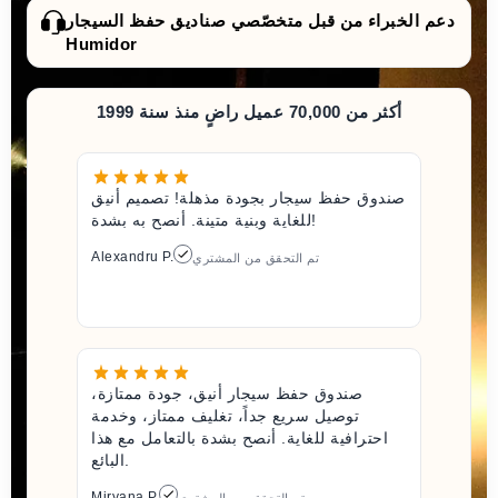
دعم الخبراء من قبل متخصّصي صناديق حفظ السيجار
Humidor
أكثر من 70,000 عميل راضٍ منذ سنة 1999
صندوق حفظ سيجار بجودة مذهلة! تصميم أنيق
للغاية وبنية متينة. أنصح به بشدة!
Alexandru P.
تم التحقق من المشتري
صندوق حفظ سيجار أنيق، جودة ممتازة،
توصيل سريع جداً، تغليف ممتاز، وخدمة
احترافية للغاية. أنصح بشدة بالتعامل مع هذا
البائع.
Miryana P.