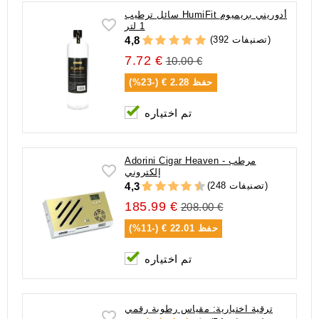
سائل ترطيب HumiFit أدوريني بريميوم
1 لتر
(392 تصنيفات)
4,8
7.72 €
10.00 €
حفظ
2.28 € (-23%)
تم اختياره
Adorini Cigar Heaven - مرطب
إلكتروني
(248 تصنيفات)
4,3
185.99 €
208.00 €
حفظ
22.01 € (-11%)
تم اختياره
ترقية اختيارية: مقياس رطوبة رقمي