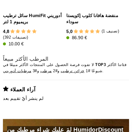
غل جت
منفضة هافانا كلوب إكويستا
سائل ترطيب HumiFit أدوريني
سوداء
بريميوم 1 لتر
(1 تصنيف)
4,8
5,0
4
86.90 €
(392 تصنيفات)
10.00 €
المرطب الأكثر مبيعاً
فئاتنا الأكثر
TOP3
لا تفوت فرصة الحصول على المنتجات الأكثر مبيعًا في
.
شيوعًا #1
خزائن ترطيب
و#2
مرطب
و#3
مرطبات أدوريني
آراء العملاء
لم ينشر أيّ تقييم بعد
لمَ عليك شراء مرطبك من HumidorDiscount