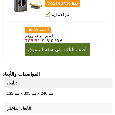
حفظ
27.50 € (-51%)
تم اختياره
102.39 €
حفظ
اشتر الباقة ووفّر
708.51 €
810.90 €
أضف الباقة إلى سلة التسوق
المواصفات والأبعاد
لأبعاد:
240 مم
x
305 مم
x
135 مم
الأبعاد الداخلي: