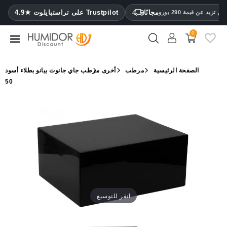
CATEGORY
مجانًا
4.9★ على تراستبايلوت Trustpilot
 تزيد عن قيمة 290 يورو
0
مرطب
خزائن
الصفحة الرئيسية
مرطب
أخرى
مرطب جاي جانوت بيانو بطلاء أسود
ترطيب
50
محافظ
سيجار
ولاعات
مقصات
سيجار
مرطبات
انقر للتوسيع
ومقياس
رطوبة