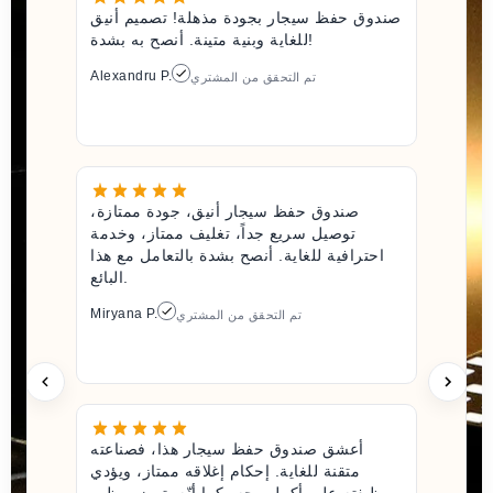
صندوق حفظ سيجار بجودة مذهلة! تصميم أنيق
للغاية وبنية متينة. أنصح به بشدة!
Alexandru P.
تم التحقق من المشتري
صندوق حفظ سيجار أنيق، جودة ممتازة،
توصيل سريع جداً، تغليف ممتاز، وخدمة
احترافية للغاية. أنصح بشدة بالتعامل مع هذا
البائع.
Miryana P.
تم التحقق من المشتري
أعشق صندوق حفظ سيجار هذا، فصناعته
متقنة للغاية. إحكام إغلاقه ممتاز، ويؤدي
وظيفته على أكمل وجه، كما أنّه يتميز بمظهر