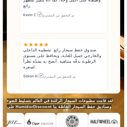
رائع.
Kevin C.
تم التحقق من المشتري
صندوق حفظ سيجار رائع. تشطيبه الداخلي
والخارجي جميل للغاية، ويحافظ على مستوى
الرطوبة بدقّة متناهية. أنصح به بشدّة نظراً
لسعره.
Simon H.
تم التحقق من المشتري
لقد قامت مطبوعات السيجار الرائدة في العالم بتسليط الضوء
على HumidorDiscount وصناديق حفظ السيجار الخاصّة بنا