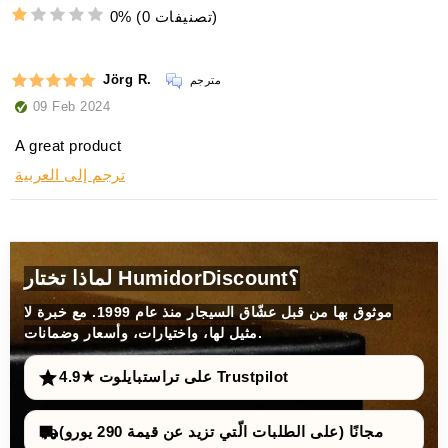
(0 تصنيفات)
0%
Jörg R.
مترجم
09 Feb 2024
A great product
ترجم إلى العربية
لماذا تختار HumidorDiscount؟
موثوق بها من قبل عشّاق السيجار منذ عام 1999. مع خبرة لا
مثيل لها، واختيارات، وأسعار وضمانات.
4.9★ على تراستبايلوت Trustpilot
مجانًا (على الطلبات الّتي تزيد عن قيمة 290 يورو)