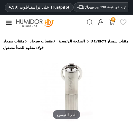
CATEGORY
مجانًا
4.9★ على تراستبايلوت Trustpilot
 تزيد عن قيمة 290 يورو
0
مرطب
خزائن
Davidoff مثقاب سيجار
الصفحة الرئيسية
مقصات سيجار
مثقاب سيجار
ترطيب
فولاذ مقاوم للصدأ مصقول
محافظ
سيجار
ولاعات
مقصات
سيجار
مرطبات
انقر للتوسيع
ومقياس
رطوبة