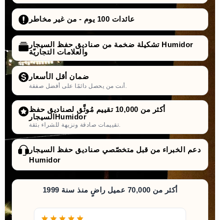
عائدات 100 يوم - من غير مخاطر
تشكيلة ضخمة من صناديق حفظ السيجار Humidor
والعلامات التجاريّة
ضمان أقل الأسعار
أنت من يحصل دائمًا على أفضل صفقة.
أكثر من 10,000 تقييم مُوثَّق لصناديق حفظ
السيجارHumidor
تقييمات صادقة ونزيهة للشراء بثقة.
دعم الخبراء من قبل متخصّصي صناديق حفظ السيجار
Humidor
أكثر من 70,000 عميل راضٍ منذ سنة 1999