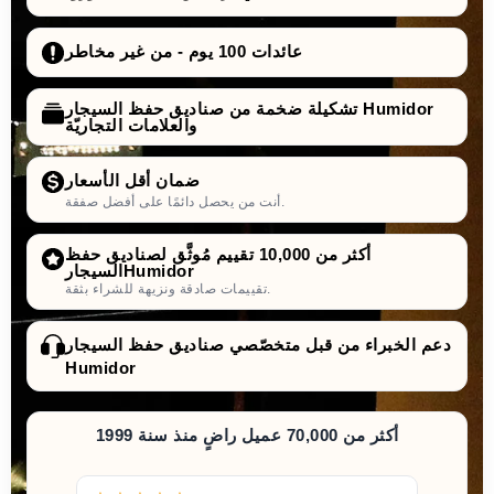
عائدات 100 يوم - من غير مخاطر
تشكيلة ضخمة من صناديق حفظ السيجار Humidor
والعلامات التجاريّة
ضمان أقل الأسعار
أنت من يحصل دائمًا على أفضل صفقة.
أكثر من 10,000 تقييم مُوثَّق لصناديق حفظ
السيجارHumidor
تقييمات صادقة ونزيهة للشراء بثقة.
دعم الخبراء من قبل متخصّصي صناديق حفظ السيجار
Humidor
أكثر من 70,000 عميل راضٍ منذ سنة 1999