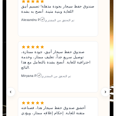
صندوق حفظ سيجار بجودة مذهلة! تصميم أنيق
للغاية وبنية متينة. أنصح به بشدة!
Alexandru P.
تم التحقق من المشتري
صندوق حفظ سيجار أنيق، جودة ممتازة،
توصيل سريع جداً، تغليف ممتاز، وخدمة
احترافية للغاية. أنصح بشدة بالتعامل مع هذا
البائع.
Miryana P.
تم التحقق من المشتري
أعشق صندوق حفظ سيجار هذا، فصناعته
متقنة للغاية. إحكام إغلاقه ممتاز، ويؤدي