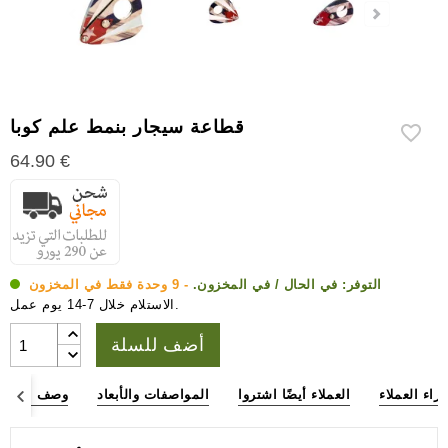
إكسسوارات
سيجار
أخرى
قطاعة سيجار بنمط علم كوبا
64.90 €
التوفر:
في الحال / في المخزون.
- 9 وحدة فقط في المخزون
الاستلام خلال 7-14 يوم عمل.
أضف للسلة
آراء العملاء
العملاء أيضًا اشتروا
المواصفات والأبعاد
وصف المنتج