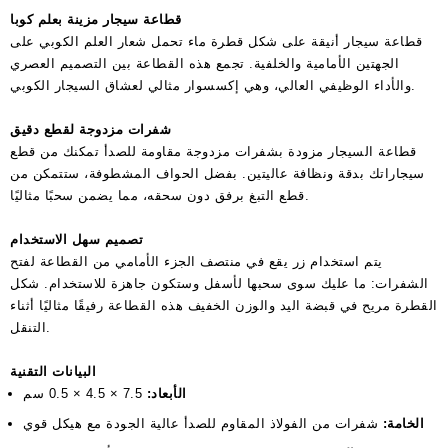
قطاعة سيجار مزينة بعلم كوبا
قطاعة سيجار أنيقة على شكل قطرة ماء تحمل شعار العلم الكوبي على
الجهتين الأمامية والخلفية. تجمع هذه القطاعة بين التصميم العصري
والأداء الوظيفي العالي، وهي إكسسوار مثالي لعشاق السيجار الكوبي.
شفرات مزدوجة لقطع دقيق
قطاعة السيجار مزودة بشفرات مزدوجة مقاومة للصدأ تمكنك من قطع
سيجاراتك بدقة ونظافة عاليتين. بفضل الحواف المشطوفة، ستتمكن من
قطع التبغ برفق دون سحقه، مما يضمن سحبًا مثاليًا.
تصميم سهل الاستخدام
يتم استخدام زر يقع في منتصف الجزء الأمامي من القطاعة لفتح
الشفرات: ما عليك سوى سحبها لأسفل وستكون جاهزة للاستخدام. شكل
القطرة مريح في قبضة اليد والوزن الخفيف هذه القطاعة رفيقًا مثاليًا أثناء
التنقل.
البيانات التقنية
الأبعاد:
7.5 × 4.5 × 0.5 سم
الخامة:
شفرات من الفولاذ المقاوم للصدأ عالية الجودة مع هيكل قوي