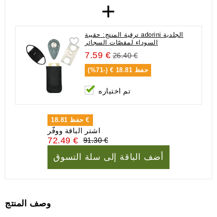
+
ترقية المنتج: حقيبة adorini الجلدية
السوداء لمقصّات السجائر
7.59 €
26.40 €
حفظ
18.81 € (-71%)
تم اختياره
18.81 €
حفظ
اشتر الباقة ووفّر
72.49 €
91.30 €
أضف الباقة إلى سلة التسوق
وصف المنتج