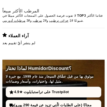
المرطب الأكثر مبيعاً
فئاتنا الأكثر
TOP3
لا تفوت فرصة الحصول على المنتجات الأكثر مبيعًا في
.
شيوعًا #1
خزائن ترطيب
و#2
مرطب
و#3
مرطبات أدوريني
آراء العملاء
لم ينشر أيّ تقييم بعد
لماذا تختار HumidorDiscount؟
موثوق بها من قبل عشّاق السيجار منذ عام 1999. مع خبرة لا
مثيل لها، واختيارات، وأسعار وضمانات.
4.9★ على تراستبايلوت Trustpilot
مجانًا (على الطلبات الّتي تزيد عن قيمة 290 يورو)