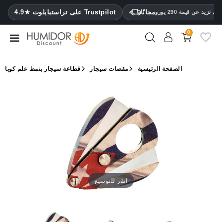
CATEGORY
مجانًا
4.9★ على تراستبايلوت Trustpilot
 تزيد عن قيمة 290 يورو
0
مرطب
خزائن
الصفحة الرئيسية
مقصات سيجار
قطاعة سيجار بنمط علم كوبا
ترطيب
محافظ
سيجار
ولاعات
مقصات
سيجار
انقر للتوسيع
مرطبات
ومقياس
رطوبة