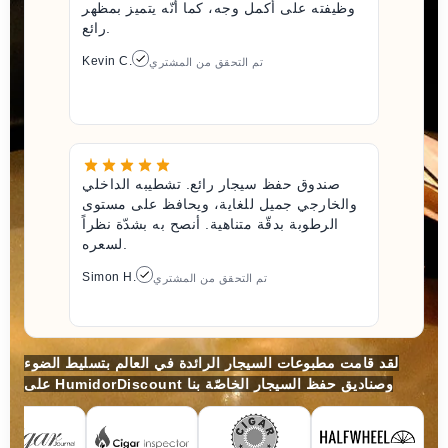
وظيفته على أكمل وجه، كما أنّه يتميز بمظهر
رائع.
Kevin C.
تم التحقق من المشتري
صندوق حفظ سيجار رائع. تشطيبه الداخلي
والخارجي جميل للغاية، ويحافظ على مستوى
الرطوبة بدقّة متناهية. أنصح به بشدّة نظراً
لسعره.
Simon H.
تم التحقق من المشتري
لقد قامت مطبوعات السيجار الرائدة في العالم بتسليط الضوء
على HumidorDiscount وصناديق حفظ السيجار الخاصّة بنا