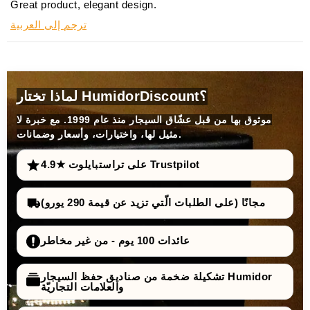
Great product, elegant design.
ترجم إلى العربية
لماذا تختار HumidorDiscount؟
موثوق بها من قبل عشّاق السيجار منذ عام 1999. مع خبرة لا
مثيل لها، واختيارات، وأسعار وضمانات.
4.9★ على تراستبايلوت Trustpilot
مجانًا (على الطلبات الّتي تزيد عن قيمة 290 يورو)
عائدات 100 يوم - من غير مخاطر
تشكيلة ضخمة من صناديق حفظ السيجار Humidor
والعلامات التجاريّة