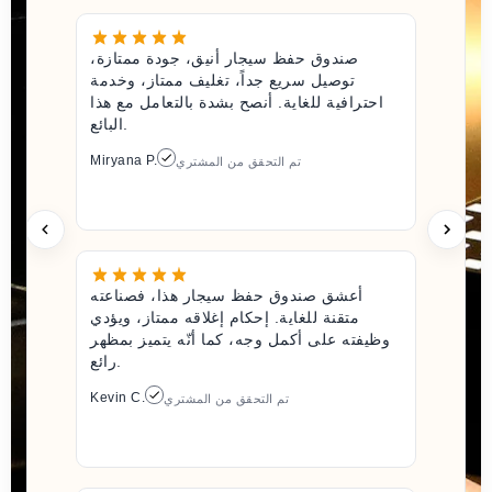
صندوق حفظ سيجار أنيق، جودة ممتازة،
توصيل سريع جداً، تغليف ممتاز، وخدمة
احترافية للغاية. أنصح بشدة بالتعامل مع هذا
البائع.
Miryana P.
تم التحقق من المشتري
أعشق صندوق حفظ سيجار هذا، فصناعته
متقنة للغاية. إحكام إغلاقه ممتاز، ويؤدي
وظيفته على أكمل وجه، كما أنّه يتميز بمظهر
رائع.
Kevin C.
تم التحقق من المشتري