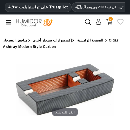
CATEGORY
مجانًا
4.9★ على تراستبايلوت Trustpilot
 تزيد عن قيمة 290 يورو
0
مرطب
خزائن
Cigar
الصفحة الرئيسية
إكسسوارات سيجار أخرى
منافض السيجار
ترطيب
Ashtray Modern Style Carbon
محافظ
سيجار
ولاعات
مقصات
سيجار
مرطبات
انقر للتوسيع
ومقياس
رطوبة