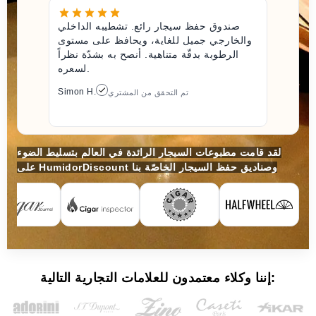
صندوق حفظ سيجار رائع. تشطيبه الداخلي
والخارجي جميل للغاية، ويحافظ على مستوى
الرطوبة بدقّة متناهية. أنصح به بشدّة نظراً
لسعره.
Simon H.
تم التحقق من المشتري
لقد قامت مطبوعات السيجار الرائدة في العالم بتسليط الضوء
على HumidorDiscount وصناديق حفظ السيجار الخاصّة بنا
إننا وكلاء معتمدون للعلامات التجارية التالية: