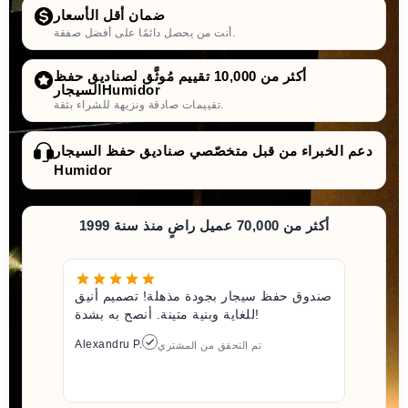
ضمان أقل الأسعار
أنت من يحصل دائمًا على أفضل صفقة.
أكثر من 10,000 تقييم مُوثَّق لصناديق حفظ
السيجارHumidor
تقييمات صادقة ونزيهة للشراء بثقة.
دعم الخبراء من قبل متخصّصي صناديق حفظ السيجار
Humidor
أكثر من 70,000 عميل راضٍ منذ سنة 1999
صندوق حفظ سيجار بجودة مذهلة! تصميم أنيق
للغاية وبنية متينة. أنصح به بشدة!
Alexandru P.
تم التحقق من المشتري