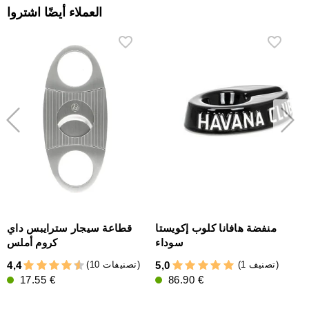
العملاء أيضًا اشتروا
F'
منفضة هافانا كلوب إكويستا
قطاعة سيجار سترايبس داي
سوداء
كروم أملس
(1 تصنيف)
(10 تصنيفات)
4,4
5,0
17.55 €
86.90 €
5