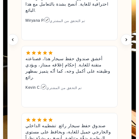
احترافية للغاية. أنصح بشدة بالتعامل مع هذا
البائع.
Miryana P.
تم التحقق من المشتري
أعشق صندوق حفظ سيجار هذا، فصناعته
متقنة للغاية. إحكام إغلاقه ممتاز، ويؤدي
وظيفته على أكمل وجه، كما أنّه يتميز بمظهر
رائع.
Kevin C.
تم التحقق من المشتري
صندوق حفظ سيجار رائع. تشطيبه الداخلي
والخارجي جميل للغاية، ويحافظ على مستوى
الرطوبة بدقّة متناهية. أنصح به بشدّة نظراً