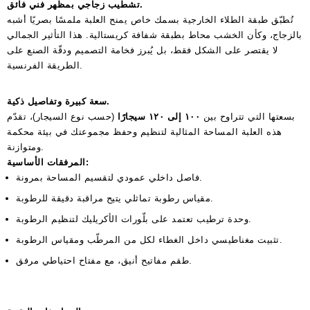
تشطيب زجاجي بمظهر فني فائق.
تُطبّق طبقة الطلاء الخارجية بسمك خاص يمنح العلبة ملمسًا بصريًا أشبه
بالزجاج، وكأن الخشب محاط بطبقة شفافة كريستالية. هذا التأثير الجمالي
لا يقتصر على الشكل فقط، بل يُبرز فخامة التصميم ودقّة الصنع على
الطريقة الفرنسية.
سعة كبيرة وتفاصيل ذكية.
بسعتها التي تتراوح بين
١٠٠ إلى ١٢٠ سيجارًا
(حسب نوع السيجار)، تقدّم
هذه العلبة المساحة المثالية لتنظيم وحفظ مجموعتك في بيئة محكمة
ومتوازنة.
المرفقات الأساسية:
فاصل داخلي عمودي لتقسيم المساحة بمرونة.
مقياس رطوبة تماثلي يتيح مراقبة دقيقة للرطوبة.
وحدة ترطيب تعتمد على بلّورات الأكريليك لتنظيم الرطوبة.
تثبيت مغناطيسي داخل الغطاء لكل من المرطّب ومقياس الرطوبة.
طقم مفاتيح أنيق، مع مفتاح احتياطي مرفق.