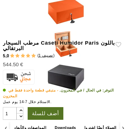
إكسسوارات
سيجار
أخرى
مرطب السيجار Caseti Humidor Paris باللون
البرتقالي
)
1 تصنيف
(
5,0
544.50 €
التوفر:
في الحال / في المخزون.
- متبقي قطعة واحدة فقط في
المخزون
الاستلام خلال 7-14 يوم عمل.
أضف للسلة
اء
العملاء أيضًا اشتروا
Downloads
المواصفات والأبعاد
وصف