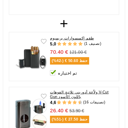
+
طقم إكسسوارات بريميوم
(1 تصنيف)
5,0
70.40 €
121.00 €
حفظ
50.60 € (-42%)
تم اختياره
ولاّعة أدوريني ثلاثية الفوهات V-Cut
Gun باللون الأسود
(16 تصنيفات)
4,6
26.40 €
53.90 €
حفظ
27.50 € (-51%)