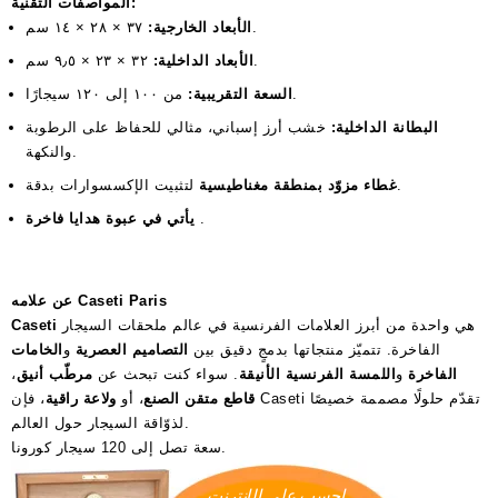
المواصفات التقنية:
٣٧ × ٢٨ × ١٤ سم.
الأبعاد الخارجية:
٣٢ × ٢٣ × ٩٫٥ سم.
الأبعاد الداخلية:
من ١٠٠ إلى ١٢٠ سيجارًا.
السعة التقريبية:
البطانة الداخلية:
خشب أرز إسباني، مثالي للحفاظ على الرطوبة
والنكهة.
لتثبيت الإكسسوارات بدقة.
غطاء مزوّد بمنطقة مغناطيسية
.
يأتي في عبوة هدايا فاخرة
عن علامه Caseti Paris
هي واحدة من أبرز العلامات الفرنسية في عالم ملحقات السيجار
Caseti
الفاخرة. تتميّز منتجاتها بدمجٍ دقيق بين
التصاميم العصرية
و
الخامات
الفاخرة
و
اللمسة الفرنسية الأنيقة
. سواء كنت تبحث عن
مرطّب أنيق
،
قاطع متقن الصنع
، أو
ولاعة راقية
، فإن Caseti تقدّم حلولًا مصممة خصيصًا
لذوّاقة السيجار حول العالم.
سعة تصل إلى 120 سيجار كورونا.
احسب على الإنترنت