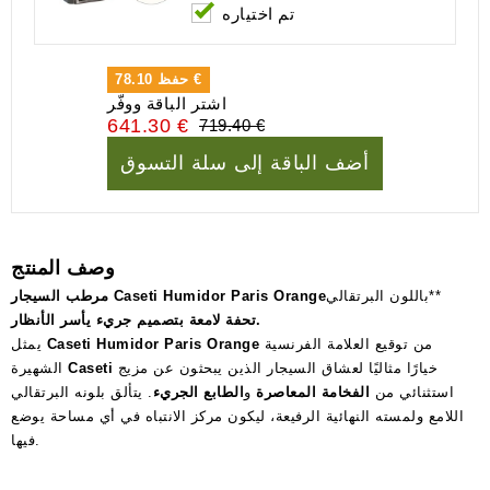
تم اختياره
78.10 €
حفظ
اشتر الباقة ووفّر
641.30 €
719.40 €
أضف الباقة إلى سلة التسوق
وصف المنتج
باللون البرتقالي**
مرطب السيجار Caseti Humidor Paris Orange
تحفة لامعة بتصميم جريء يأسر الأنظار.
من توقيع العلامة الفرنسية
Caseti Humidor Paris Orange
يمثل
خيارًا مثاليًا لعشاق السيجار الذين يبحثون عن مزيج
Caseti
الشهيرة
استثنائي من
الفخامة المعاصرة
و
الطابع الجريء
. يتألق بلونه البرتقالي
اللامع ولمسته النهائية الرفيعة، ليكون مركز الانتباه في أي مساحة يوضع
فيها.