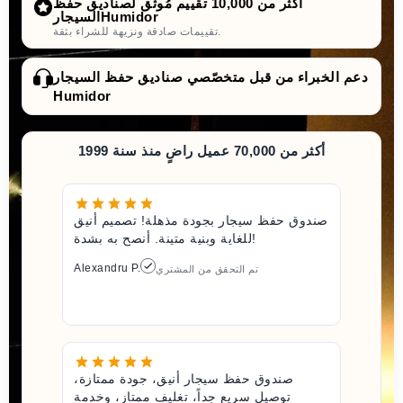
أكثر من 10,000 تقييم مُوثَّق لصناديق حفظ
السيجارHumidor
تقييمات صادقة ونزيهة للشراء بثقة.
دعم الخبراء من قبل متخصّصي صناديق حفظ السيجار
Humidor
أكثر من 70,000 عميل راضٍ منذ سنة 1999
صندوق حفظ سيجار بجودة مذهلة! تصميم أنيق
للغاية وبنية متينة. أنصح به بشدة!
Alexandru P.
تم التحقق من المشتري
صندوق حفظ سيجار أنيق، جودة ممتازة،
توصيل سريع جداً، تغليف ممتاز، وخدمة