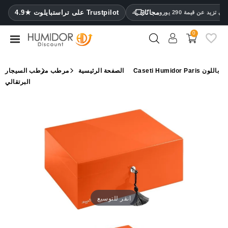
CATEGORY
مجانًا
4.9★ على تراستبايلوت Trustpilot
 تزيد عن قيمة 290 يورو
0
مرطب
خزائن
الصفحة الرئيسية
مرطب
مرطب السيجار Caseti Humidor Paris باللون
ترطيب
البرتقالي
محافظ
سيجار
ولاعات
مقصات
سيجار
مرطبات
انقر للتوسيع
ومقياس
رطوبة