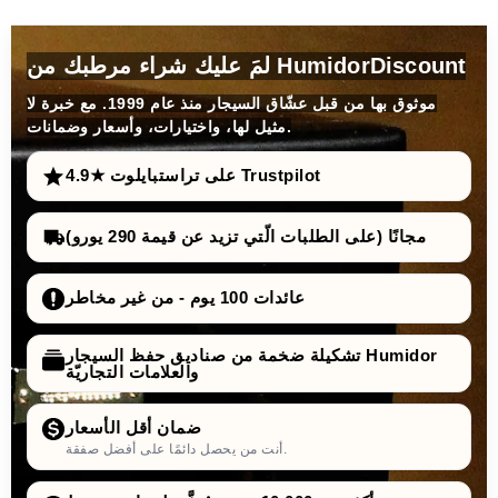
لمَ عليك شراء مرطبك من HumidorDiscount
موثوق بها من قبل عشّاق السيجار منذ عام 1999. مع خبرة لا
مثيل لها، واختيارات، وأسعار وضمانات.
4.9★ على تراستبايلوت Trustpilot
مجانًا (على الطلبات الّتي تزيد عن قيمة 290 يورو)
عائدات 100 يوم - من غير مخاطر
تشكيلة ضخمة من صناديق حفظ السيجار Humidor
والعلامات التجاريّة
ضمان أقل الأسعار
أنت من يحصل دائمًا على أفضل صفقة.