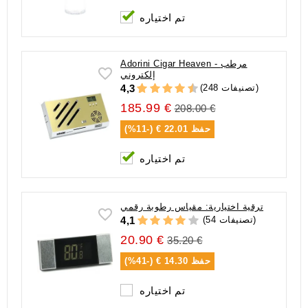
تم اختياره
Adorini Cigar Heaven - مرطب
إلكتروني
(248 تصنيفات)
4,3
185.99 €
208.00 €
حفظ
22.01 € (-11%)
تم اختياره
ترقية اختيارية: مقياس رطوبة رقمي
(54 تصنيفات)
4,1
20.90 €
35.20 €
حفظ
14.30 € (-41%)
تم اختياره