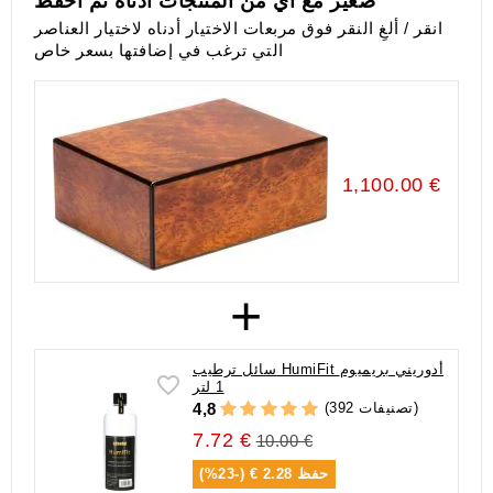
صغير مع أي من المنتجات أدناه ثم احفظ
انقر / ألغِ النقر فوق مربعات الاختيار أدناه لاختيار العناصر
التي ترغب في إضافتها بسعر خاص
1,100.00 €
+
سائل ترطيب HumiFit أدوريني بريميوم
1 لتر
(392 تصنيفات)
4,8
7.72 €
10.00 €
حفظ
2.28 € (-23%)