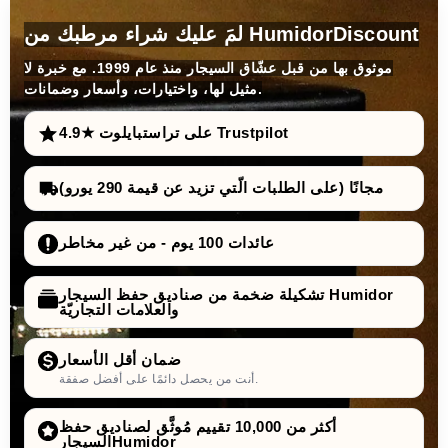
لمَ عليك شراء مرطبك من HumidorDiscount
موثوق بها من قبل عشّاق السيجار منذ عام 1999. مع خبرة لا
مثيل لها، واختيارات، وأسعار وضمانات.
4.9★ على تراستبايلوت Trustpilot
مجانًا (على الطلبات الّتي تزيد عن قيمة 290 يورو)
عائدات 100 يوم - من غير مخاطر
تشكيلة ضخمة من صناديق حفظ السيجار Humidor
والعلامات التجاريّة
ضمان أقل الأسعار
أنت من يحصل دائمًا على أفضل صفقة.
أكثر من 10,000 تقييم مُوثَّق لصناديق حفظ
السيجارHumidor