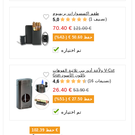
طقم إكسسوارات بريميوم
(1 تصنيف)
5,0
70.40 €
121.00 €
حفظ
50.60 € (-42%)
تم اختياره
ولاّعة أدوريني ثلاثية الفوهات V-Cut
Gun باللون الأسود
(16 تصنيفات)
4,6
26.40 €
53.90 €
حفظ
27.50 € (-51%)
تم اختياره
102.39 €
حفظ