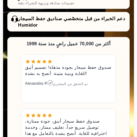
تقييمات صادقة ونزيهة للشراء بثقة.
دعم الخبراء من قبل متخصّصي صناديق حفظ السيجار
Humidor
أكثر من 70,000 عميل راضٍ منذ سنة 1999
صندوق حفظ سيجار بجودة مذهلة! تصميم أنيق
للغاية وبنية متينة. أنصح به بشدة!
Alexandru P.
تم التحقق من المشتري
صندوق حفظ سيجار أنيق، جودة ممتازة،
توصيل سريع جداً، تغليف ممتاز، وخدمة
احترافية للغاية. أنصح بشدة بالتعامل مع هذا