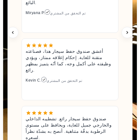
البائع.
Miryana P.
تم التحقق من المشتري
أعشق صندوق حفظ سيجار هذا، فصناعته
متقنة للغاية. إحكام إغلاقه ممتاز، ويؤدي
وظيفته على أكمل وجه، كما أنّه يتميز بمظهر
رائع.
Kevin C.
تم التحقق من المشتري
صندوق حفظ سيجار رائع. تشطيبه الداخلي
والخارجي جميل للغاية، ويحافظ على مستوى
الرطوبة بدقّة متناهية. أنصح به بشدّة نظراً
لسعره.