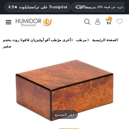
CATEGORY
مجانًا
4.9★ على تراستبايلوت Trustpilot
 تزيد عن قيمة 290 يورو
0
مرطب
خزائن
الصفحة الرئيسية
مرطب
أخرى
مرطب أفو أوفيزيان فافونا روت بحجم
ترطيب
صغير
محافظ
سيجار
ولاعات
مقصات
سيجار
مرطبات
انقر للتوسيع
ومقياس
رطوبة