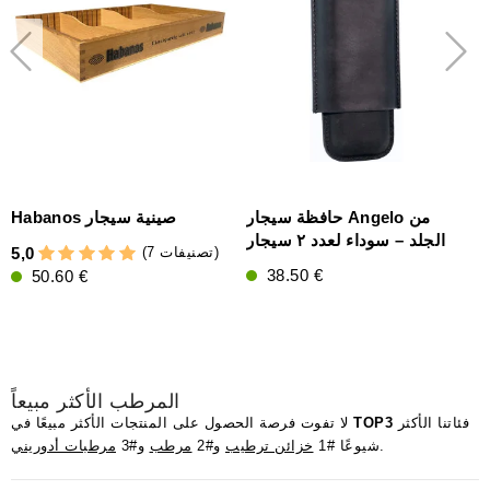
حافظة سيجار Angelo من
Habanos صينية سيجار
الجلد – سوداء لعدد ٢ سيجار
(7 تصنيفات)
5,0
5
38.50 €
50.60 €
المرطب الأكثر مبيعاً
فئاتنا الأكثر
TOP3
لا تفوت فرصة الحصول على المنتجات الأكثر مبيعًا في
.
شيوعًا #1
خزائن ترطيب
و#2
مرطب
و#3
مرطبات أدوريني