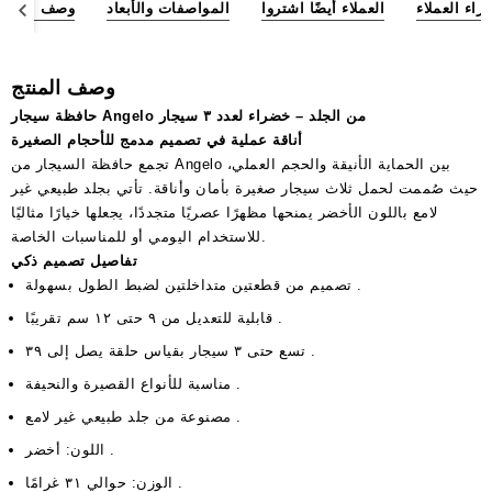
آراء العملاء
العملاء أيضًا اشتروا
المواصفات والأبعاد
وصف المنتج
وصف المنتج
حافظة سيجار Angelo من الجلد – خضراء لعدد ٣ سيجار
أناقة عملية في تصميم مدمج للأحجام الصغيرة
تجمع حافظة السيجار من Angelo بين الحماية الأنيقة والحجم العملي،
حيث صُممت لحمل ثلاث سيجار صغيرة بأمان وأناقة. تأتي بجلد طبيعي غير
لامع باللون الأخضر يمنحها مظهرًا عصريًا متجددًا، يجعلها خيارًا مثاليًا
للاستخدام اليومي أو للمناسبات الخاصة.
تفاصيل تصميم ذكي
تصميم من قطعتين متداخلتين لضبط الطول بسهولة .
قابلية للتعديل من ٩ حتى ١٢ سم تقريبًا .
تسع حتى ٣ سيجار بقياس حلقة يصل إلى ٣٩ .
مناسبة للأنواع القصيرة والنحيفة .
مصنوعة من جلد طبيعي غير لامع .
اللون: أخضر .
الوزن: حوالي ٣١ غرامًا .