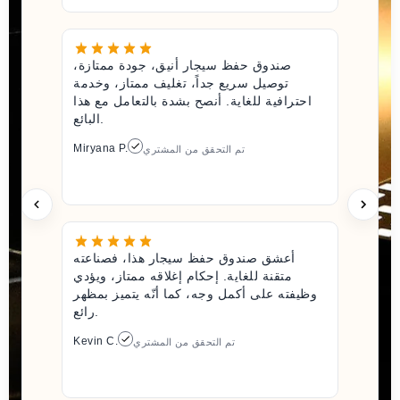
صندوق حفظ سيجار أنيق، جودة ممتازة،
توصيل سريع جداً، تغليف ممتاز، وخدمة
احترافية للغاية. أنصح بشدة بالتعامل مع هذا
البائع.
Miryana P.
تم التحقق من المشتري
أعشق صندوق حفظ سيجار هذا، فصناعته
متقنة للغاية. إحكام إغلاقه ممتاز، ويؤدي
وظيفته على أكمل وجه، كما أنّه يتميز بمظهر
رائع.
Kevin C.
تم التحقق من المشتري