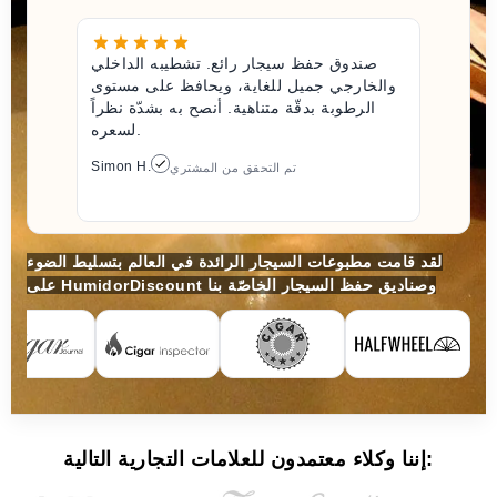
صندوق حفظ سيجار رائع. تشطيبه الداخلي
والخارجي جميل للغاية، ويحافظ على مستوى
الرطوبة بدقّة متناهية. أنصح به بشدّة نظراً
لسعره.
Simon H.
تم التحقق من المشتري
لقد قامت مطبوعات السيجار الرائدة في العالم بتسليط الضوء
على HumidorDiscount وصناديق حفظ السيجار الخاصّة بنا
إننا وكلاء معتمدون للعلامات التجارية التالية: