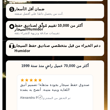
ضمان أقل الأسعار
أنت من يحصل دائمًا على أفضل صفقة.
أكثر من 10,000 تقييم مُوثَّق لصناديق حفظ
السيجارHumidor
تقييمات صادقة ونزيهة للشراء بثقة.
دعم الخبراء من قبل متخصّصي صناديق حفظ السيجار
Humidor
أكثر من 70,000 عميل راضٍ منذ سنة 1999
صندوق حفظ سيجار بجودة مذهلة! تصميم أنيق
للغاية وبنية متينة. أنصح به بشدة!
Alexandru P.
تم التحقق من المشتري