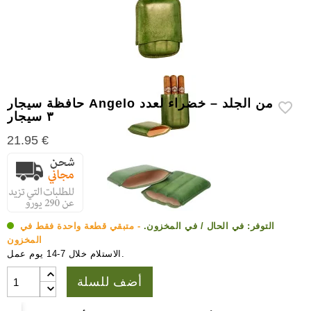
إكسسوارات
سيجار
أخرى
حافظة سيجار Angelo من الجلد – خضراء لعدد
٣ سيجار
21.95 €
التوفر:
في الحال / في المخزون.
- متبقي قطعة واحدة فقط في
المخزون
الاستلام خلال 7-14 يوم عمل.
أضف للسلة