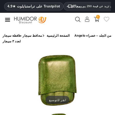
CATEGORY
مجانًا
4.9★ على تراستبايلوت Trustpilot
 تزيد عن قيمة 290 يورو
0
مرطب
خزائن
الصفحة الرئيسية
محافظ سيجار
حافظة سيجار Angelo من الجلد – خضراء
ترطيب
لعدد ٣ سيجار
محافظ
سيجار
ولاعات
مقصات
سيجار
مرطبات
انقر للتوسيع
ومقياس
رطوبة