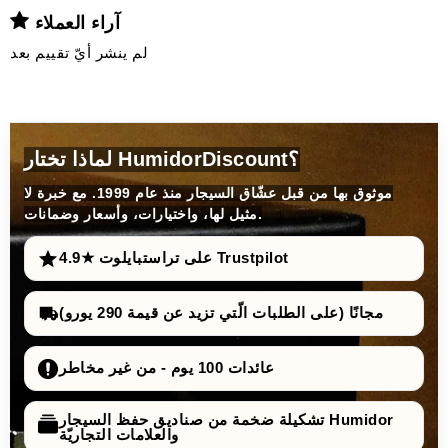
آراء العملاء
لم ينشر أيّ تقييم بعد
لماذا تختار HumidorDiscount؟
موثوق بها من قبل عشّاق السيجار منذ عام 1999. مع خبرة لا
مثيل لها، واختيارات، وأسعار وضمانات.
4.9★ على تراستبايلوت Trustpilot
مجانًا (على الطلبات الّتي تزيد عن قيمة 290 يورو)
عائدات 100 يوم - من غير مخاطر
تشكيلة ضخمة من صناديق حفظ السيجار Humidor
والعلامات التجاريّة