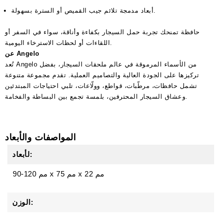
أبعاد مدمجة تلائم جيب القميص أو السترة بسهولة.
حافظة تمنحك تجربة حمل السيجار بكفاءة وأناقة، سواء في السفر أو
اللقاءات أو لحظات الاسترخاء اليومية.
عن Angelo
تُعد Angelo من الأسماء المرموقة في عالم ملحقات السيجار، بفضل
تركيزها على الجودة العالية والتصاميم العملية. تقدم مجموعة متنوعة
تشمل حافظات، مرطّبات، قواطع، وولّاعات، تلبي احتياجات المبتدئين
وعشاق السيجار المحترفين، بلمسة تجمع بين البساطة والفخامة.
المواصفات والأبعاد
لأبعاد:
22 مم
x
75 مم
x
90-120 مم
الوزن: