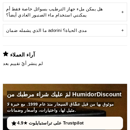
هل يمكن ملء جهاز الترطيب بسوائل خاصة فقط أم
يمكنني استخدام ماء الصنبور العادي أيضاً؟
ما الذي يشمله ضمان adorini مدى الحياة؟
آراء العملاء
ترسبات كلسية قبيحة
جهاز
لم ينشر أيّ تقييم بعد
الترطيب
لمَ عليك شراء مرطبك من HumidorDiscount
موثوق بها من قبل عشّاق السيجار منذ عام 1999. مع خبرة لا
مثيل لها، واختيارات، وأسعار وضمانات.
الماء المُقطر
ويمنع الترسبات الكلسية
4.9★ على تراستبايلوت Trustpilot