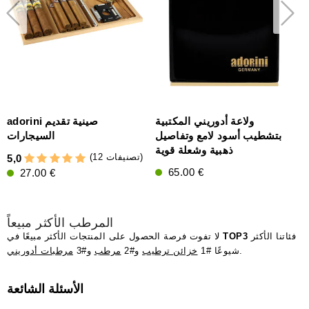
م
ولاعة أدوريني المكتبية
adorini صينية تقديم
ي
بتشطيب أسود لامع وتفاصيل
السيجارات
ذهبية وشعلة قوية
(12 تصنيفات)
5,0
65.00 €
27.00 €
المرطب الأكثر مبيعاً
فئاتنا الأكثر
TOP3
لا تفوت فرصة الحصول على المنتجات الأكثر مبيعًا في
.
شيوعًا #1
خزائن ترطيب
و#2
مرطب
و#3
مرطبات أدوريني
الأسئلة الشائعة