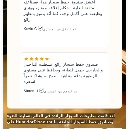
أعشق صندوق حفظ سيجار هذا، فصناعته
متقنة للغاية. إحكام إغلاقه ممتاز، ويؤدي
وظيفته على أكمل وجه، كما أنّه يتميز بمظهر
رائع.
Kevin C.
تم التحقق من المشتري
صندوق حفظ سيجار رائع. تشطيبه الداخلي
والخارجي جميل للغاية، ويحافظ على مستوى
الرطوبة بدقّة متناهية. أنصح به بشدّة نظراً
لسعره.
Simon H.
تم التحقق من المشتري
لقد قامت مطبوعات السيجار الرائدة في العالم بتسليط الضوء
على HumidorDiscount وصناديق حفظ السيجار الخاصّة بنا