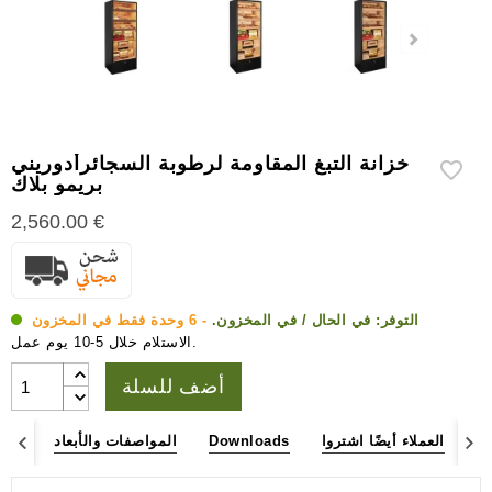
إكسسوارات
سيجار
أخرى
خزانة التبغ المقاومة لرطوبة السجائرأدوريني
بريمو بلاك
2,560.00 €
التوفر:
في الحال / في المخزون.
- 6 وحدة فقط في المخزون
الاستلام خلال 5-10 يوم عمل.
أضف للسلة
عة
العملاء أيضًا اشتروا
Downloads
المواصفات والأبعاد
وصف