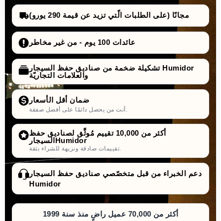
مجانًا (على الطلبات الّتي تزيد عن قيمة 290 يورو)
،
عائدات 100 يوم - من غير مخاطر
وهو
تشكيلة ضخمة من صناديق حفظ السيجار Humidor
والعلامات التجاريّة
أيونات فضة
ضد البكتيريا والفيروسات
ضمان أقل الأسعار
بيئة مثالية وصحية
أنت من يحصل دائمًا على أفضل صفقة.
عمر استخدام طويل لجهاز الترطيب ويحافظ على أدائه
أكثر من 10,000 تقييم مُوثَّق لصناديق حفظ
السيجارHumidor
تقييمات صادقة ونزيهة للشراء بثقة.
دعم الخبراء من قبل متخصّصي صناديق حفظ السيجار
Humidor
أكثر من 70,000 عميل راضٍ منذ سنة 1999