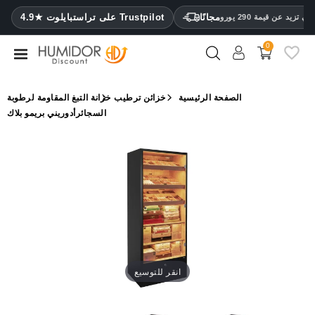
CATEGORY
مجانًا
4.9★ على تراستبايلوت Trustpilot
 تزيد عن قيمة 290 يورو
0
مرطب
خزائن
الصفحة الرئيسية
خزائن ترطيب
خزانة التبغ المقاومة لرطوبة
ترطيب
السجائرأدوريني بريمو بلاك
محافظ
سيجار
ولاعات
مقصات
سيجار
مرطبات
انقر للتوسيع
ومقياس
رطوبة