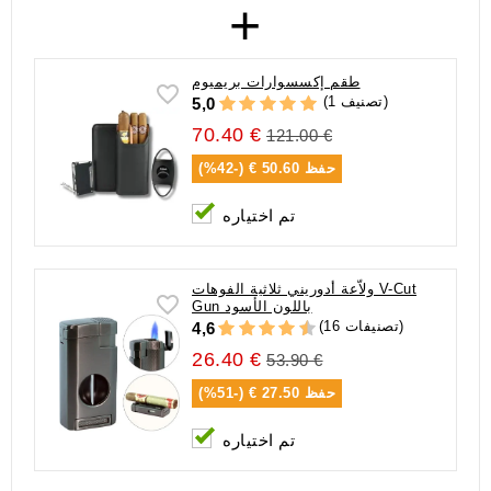
+
طقم إكسسوارات بريميوم
(1 تصنيف)
5,0
70.40 €
121.00 €
حفظ
50.60 € (-42%)
تم اختياره
ولاّعة أدوريني ثلاثية الفوهات V-Cut
Gun باللون الأسود
(16 تصنيفات)
4,6
26.40 €
53.90 €
حفظ
27.50 € (-51%)
تم اختياره