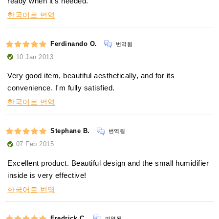
ready when it's needed.
한국어로 번역
Ferdinando O.
번역됨
10 Jan 2013
Very good item, beautiful aesthetically, and for its
convenience. I'm fully satisfied.
한국어로 번역
Stephane B.
번역됨
07 Feb 2015
Excellent product. Beautiful design and the small humidifier
inside is very effective!
한국어로 번역
Fredrick C.
번역됨