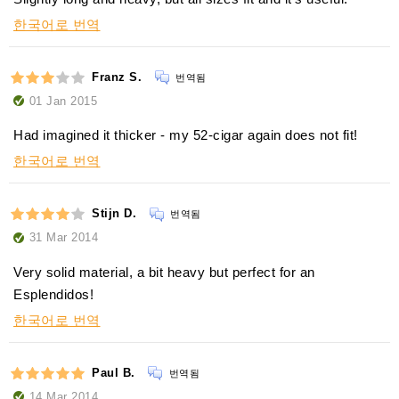
한국어로 번역
Franz S.
번역됨
01 Jan 2015
Had imagined it thicker - my 52-cigar again does not fit!
한국어로 번역
Stijn D.
번역됨
31 Mar 2014
Very solid material, a bit heavy but perfect for an
Esplendidos!
한국어로 번역
Paul B.
번역됨
14 Mar 2014