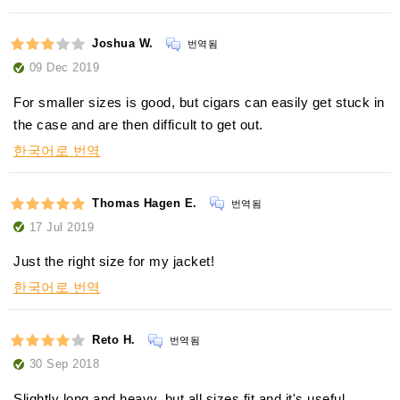
Joshua W.
번역됨
09 Dec 2019
For smaller sizes is good, but cigars can easily get stuck in
the case and are then difficult to get out.
한국어로 번역
Thomas Hagen E.
번역됨
17 Jul 2019
Just the right size for my jacket!
한국어로 번역
Reto H.
번역됨
30 Sep 2018
Slightly long and heavy, but all sizes fit and it's useful.