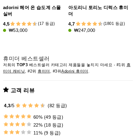
adorini 헤어 온 습도계 스몰
아도리니 토리노 디럭스 휴미
실버
더
(17 등급)
(1801 등급)
4,5
4,7
4
₩53,000
₩247,000
휴미더 베스트셀러
저희의
TOP3
베스트셀러 카테고리 제품들을 놓치지 마세요 - #1위
휴
미더 캐비닛
, #2위
휴미더
, #3위
Adorini 휴미더
.
고객 리뷰
4,3
/
5
(
82
등급)
60%
(49 등급)
22%
(18 등급)
11%
(9 등급)