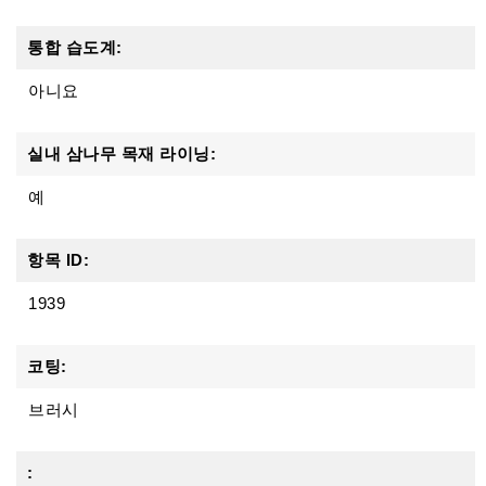
통합 습도계:
아니요
실내 삼나무 목재 라이닝:
예
항목 ID:
1939
코팅:
브러시
: