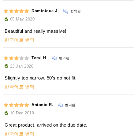
Dominique J.
번역됨
05 May 2020
Beautiful and really massive!
한국어로 번역
Tomi H.
번역됨
23 Jan 2020
Slightly too narrow, 50’s do not fit.
한국어로 번역
Antonio R.
번역됨
10 Dec 2019
Great product, arrived on the due date.
한국어로 번역