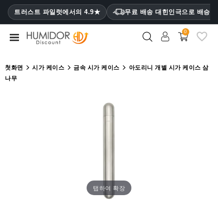
CATEGORY
트러스트 파일럿에서의 4.9★
무료 배송 대힌인극으로 배승
₩
0
휴
미
더
첫화면
시가 케이스
금속 시가 케이스
아도리니 개별 시가 케이스 삼
나무
휴
미
더
캐
비
닛
시
가
케
탭하여 확장
이
스