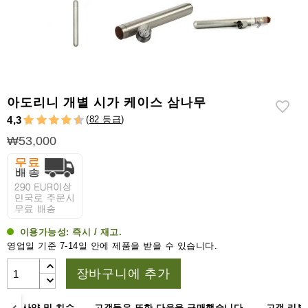
라
이
터
시
가
시
아도리니 개별 시가 케이스 삼나무
저
(
82 등급
)
4,3
가
₩53,000
습
기
&
습
도
계
이용가능성:
즉시 / 재고.
영업일 기준 7-14일 안에 제품을 받을 수 있습니다.
기
타
장바구니에 추가
시
가
명
사양 및 치수
고객들은 또한 다음을 구매했습니다.
고객 리뷰