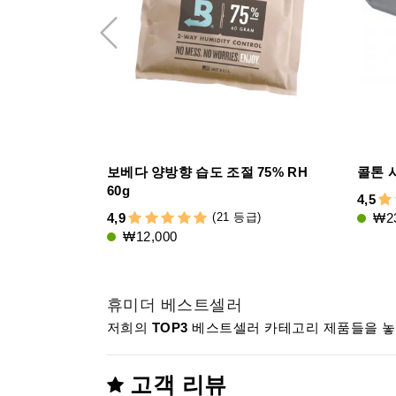
보베다 양방향 습도 조절 75% RH
콜톤 
60g
4,5
(21 등급)
4,9
₩23
₩12,000
휴미더 베스트셀러
저희의
TOP3
베스트셀러 카테고리 제품들을 놓치
고객 리뷰