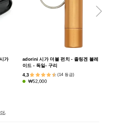
 시가
adorini 시가 더블 펀치 - 졸링겐 블레
adorini 
이드 - 독일- 구리
4,8
(14 등급)
4,3
₩443,000
₩52,000
미더
.