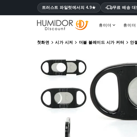
트러스트 파일럿에서의 4.9★
무료 배송 
휴미더
휴미더
코히바 휴미더 몬테크리스토, 하바노스
첫화면
시가 시저
더블 블레이드 시가 커터
안젤