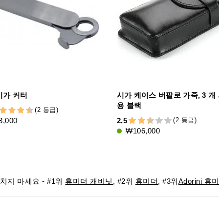
시가 커터
시가 케이스 버팔로 가죽, ​​3 개
용 블랙
(2 등급)
(2 등급)
,000
2,5
₩106,000
지 마세요 - #1위
휴미더 캐비닛
, #2위
휴미더
, #3위
Adorini 휴