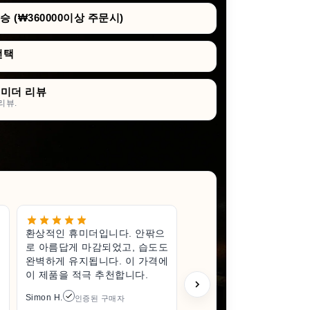
 (₩360000이상 주문시)
선택
휴미더 리뷰
리뷰.
환상적인 휴미더입니다. 안팎으
작지만 훌
로 아름답게 마감되었고, 습도도
고급스럽고
완벽하게 유지됩니다. 이 가격에
받게 되어
이 제품을 적극 추천합니다.
한 상태로
풀 때조차
Simon H.
인증된 구매자
다 훨씬 