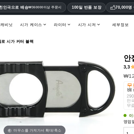
대힌인극으로 배승
100일 반품 보장
70,000
₩360000이상 주문시
 캐비닛
시가 케이스
라이터
시가 시저
세부정보
휴미더 액세서리 및 교체 부품
로 시가 커터 블랙
안
3,3
₩12
이
영업일
마우스를 가져가서 확대/축소