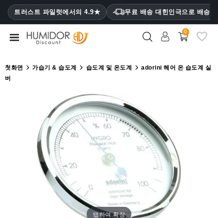
CATEGORY
트러스트 파일럿에서의 4.9★
무료 배송 대힌인극으로 배승
₩
0
휴
미
더
첫화면
가습기 & 습도계
습도계 및 온도계
adorini 헤어 온 습도계 실
버
휴
미
더
캐
비
닛
시
가
케
이
스
탭하여 확장