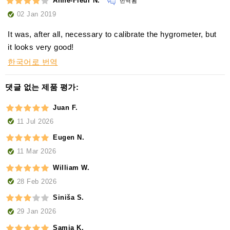
Anne-Fleur N.
번역됨
02 Jan 2019
It was, after all, necessary to calibrate the hygrometer, but
it looks very good!
한국어로 번역
댓글 없는 제품 평가:
Juan F.
11 Jul 2026
Eugen N.
11 Mar 2026
William W.
28 Feb 2026
Siniša S.
29 Jan 2026
Samia K.