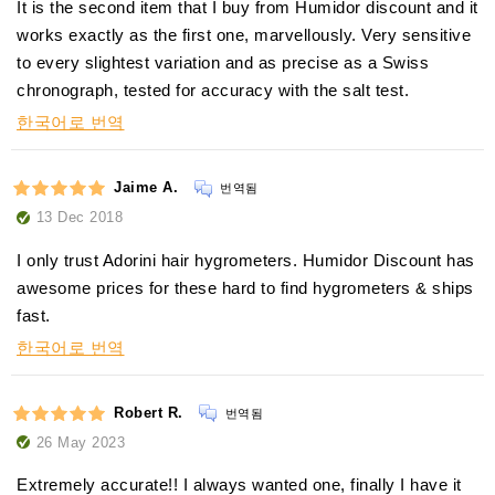
It is the second item that I buy from Humidor discount and it
works exactly as the first one, marvellously. Very sensitive
to every slightest variation and as precise as a Swiss
chronograph, tested for accuracy with the salt test.
한국어로 번역
Jaime A.
번역됨
13 Dec 2018
I only trust Adorini hair hygrometers. Humidor Discount has
awesome prices for these hard to find hygrometers & ships
fast.
한국어로 번역
Robert R.
번역됨
26 May 2023
Extremely accurate!! I always wanted one, finally I have it