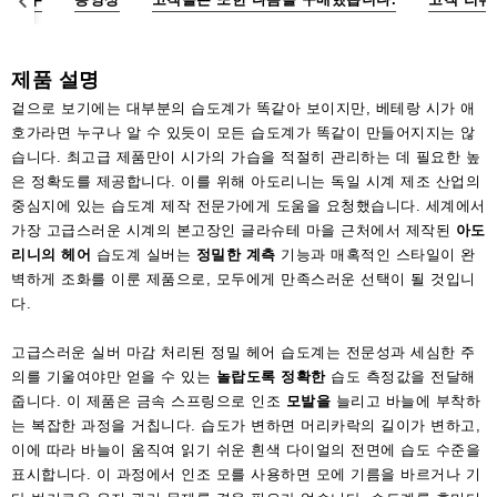
액
세
서
제품 설명
리
겉으로 보기에는 대부분의 습도계가 똑같아 보이지만, 베테랑 시가 애
호가라면 누구나 알 수 있듯이 모든 습도계가 똑같이 만들어지지는 않
습니다. 최고급 제품만이 시가의 가습을 적절히 관리하는 데 필요한 높
은 정확도를 제공합니다. 이를 위해 아도리니는 독일 시계 제조 산업의
중심지에 있는 습도계 제작 전문가에게 도움을 요청했습니다. 세계에서
가장 고급스러운 시계의 본고장인 글라슈테 마을 근처에서 제작된
아도
리니의 헤어
습도계 실버는
정밀한 계측
기능과 매혹적인 스타일이 완
벽하게 조화를 이룬 제품으로, 모두에게 만족스러운 선택이 될 것입니
다.
고급스러운 실버 마감 처리된 정밀 헤어 습도계는 전문성과 세심한 주
의를 기울여야만 얻을 수 있는
놀랍도록 정확한
습도 측정값을 전달해
줍니다. 이 제품은 금속 스프링으로 인조
모발을
늘리고 바늘에 부착하
는 복잡한 과정을 거칩니다. 습도가 변하면 머리카락의 길이가 변하고,
이에 따라 바늘이 움직여 읽기 쉬운 흰색 다이얼의 전면에 습도 수준을
표시합니다. 이 과정에서 인조 모를 사용하면 모에 기름을 바르거나 기