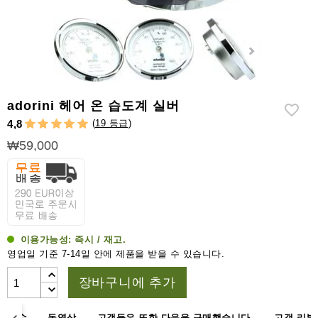
라
이
터
시
가
시
adorini 헤어 온 습도계 실버
저
(
19 등급
)
4,8
가
₩59,000
습
기
&
습
도
계
이용가능성:
즉시 / 재고.
영업일 기준 7-14일 안에 제품을 받을 수 있습니다.
기
타
장바구니에 추가
시
가
및 치수
동영상
고객들은 또한 다음을 구매했습니다.
고객 리뷰