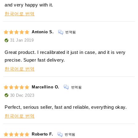
and very happy with it.
한국어로 번역
Antonio S.
번역됨
31 Jan 2019
Great product. I recalibrated it just in case, and it is very
precise. Super fast delivery.
한국어로 번역
Marcellino O.
번역됨
30 Dec 2023
Perfect, serious seller, fast and reliable, everything okay.
한국어로 번역
Roberto F.
번역됨