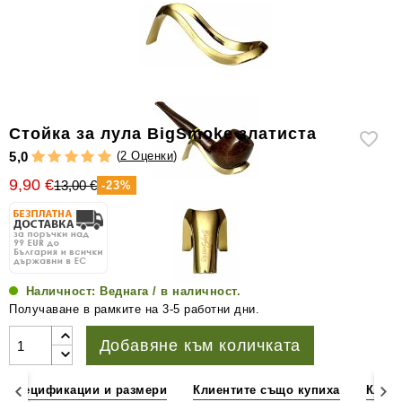
уреди
за
измерване
на
влажността
Други
Стойка за лула BigSmoke златиста
аксесоари
(
2 Оценки
)
5,0
за
9,90 €
пури
13,00 €
-23%
Наличност:
Веднага / в наличност.
Получаване в рамките на 3-5 работни дни.
Добавяне към количката
Спецификации и размери
Клиентите също купиха
Клиен