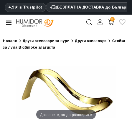
CATEGORY
4.9★ в Trustpilot
БЕЗПЛАТНА ДОСТАВКА до България
0
Хумидори
Кабинетни
Начало
Други аксесоари за пури
Други аксесоари
Стойка
хумидори
за лула BigSmoke златиста
Калъфи
за
пури
Запалки
Резачки
за
пури
Докоснете, за да разширите
Овлажнители
и