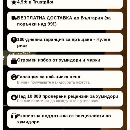
4.9★ в Trustpilot
БЕЗПЛАТНА ДОСТАВКА до България (за
поръчки над 99€)
100-дневна гаранция за връщане - Нулев
риск
Огромен избор от хумидори и марки
Гаранция за най-ниска цена
Винаги получавате най-добрата оферта.
Над 10 000 проверени рецензии за хумидори
Реални отзиви, за да пазарувате с увереност.
Експертна поддръжка от специалисти по
хумидори