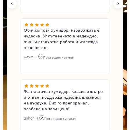
Обичам този хумидор, изработката е
чудесна. Уплътнението е надеждно,
върши страхотна работа и изглежда
невероятно.
Kevin C.
Потвърден купувач
Фантастичен хумидор. Красив отвътре
и отвън, поддържа идеална влажност
на въздуха. Бих го препоръчал,
особено на тази цена!
Simon H.
Потвърден купувач