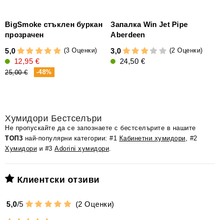
BigSmoke стъклен буркан
Запалка Win Jet Pipe
прозрачен
Aberdeen
3
(3 Оценки)
(2 Оценки)
5,0
3,0
(
12,95 €
24,50 €
-48%
25,00 €
7
Хумидори Бестселъри
Не пропускайте да се запознаете с бестселърите в нашите
ТОП3
най-популярни категории: #1
Кабинетни хумидори
, #2
Хумидори
и #3
Adorini хумидори
.
Клиентски отзиви
5,0
/
5
(
2
Оценки)