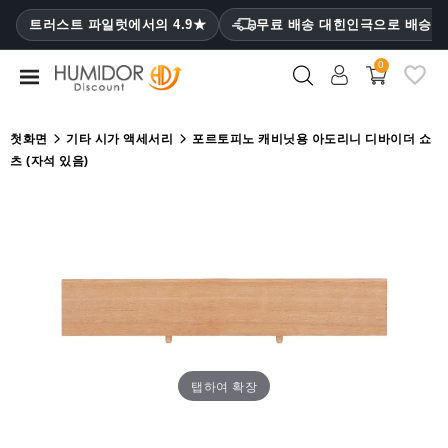
CATEGORY
트러스트 파일럿에서의 4.9★
무료 배송 대힌인극으로 배승
₩
0
휴
미
더
첫화면
기타 시가 액세서리
포르토피노 캐비닛용 아도리니 디바이더 쇼
츠 (자석 있음)
휴
미
더
캐
비
닛
시
가
케
탭하여 확장
이
스