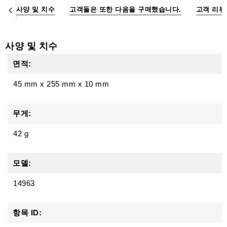
액
명
사양 및 치수
고객들은 또한 다음을 구매했습니다.
고객 리뷰
세
서
리
사양 및 치수
면적:
45 mm
x
255 mm
x
10 mm
무게:
42 g
모델:
14963
항목 ID: