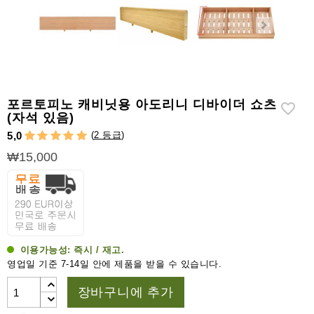
라
이
터
시
가
시
포르토피노 캐비닛용 아도리니 디바이더 쇼츠
저
(자석 있음)
(
2 등급
)
5,0
가
₩15,000
습
기
&
습
도
계
이용가능성:
즉시 / 재고.
기
영업일 기준 7-14일 안에 제품을 받을 수 있습니다.
타
장바구니에 추가
시
가