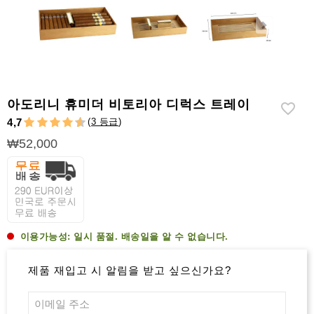
라
이
터
시
가
시
아도리니 휴미더 비토리아 디럭스 트레이
저
(
3 등급
)
4,7
가
₩52,000
습
기
&
습
도
계
이용가능성:
일시 품절. 배송일을 알 수 없습니다.
기
제품 재입고 시 알림을 받고 싶으신가요?
타
시
가