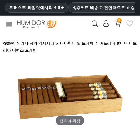
CATEGORY
트러스트 파일럿에서의 4.9★
무료 배송 대힌인극으로 배승
₩
0
휴
미
더
첫화면
기타 시가 액세서리
디바이더 및 트레이
아도리니 휴미더 비토
리아 디럭스 트레이
휴
미
더
캐
비
닛
시
가
케
탭하여 확장
이
스