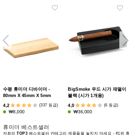
수평 휴미더 디바이더 -
BigSmoke 우드 시가 재떨이
80mm X 45mm X 5mm
블랙 (시가 1개용)
(337 등급)
(6 등급)
4,2
4,0
5
₩8,000
₩36,000
휴미더 베스트셀러
저희의
TOP3
베스트셀러 카테고리 제품들을 놓치지 마세요 - #1위
휴