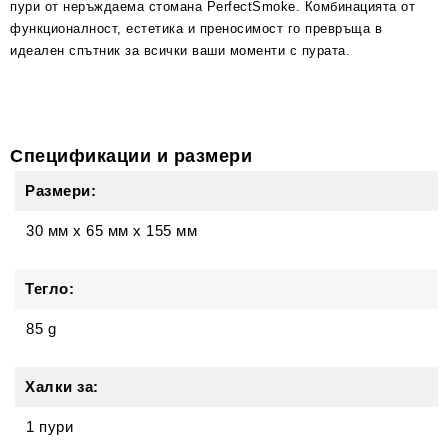
пури от неръждаема стомана PerfectSmoke. Комбинацията от
функционалност, естетика и преносимост го превръща в
идеален спътник за всички ваши моменти с пурата.
Спецификации и размери
Размери:
30 мм
x
65 мм
x
155 мм
Тегло:
85 g
Халки за:
1 пури