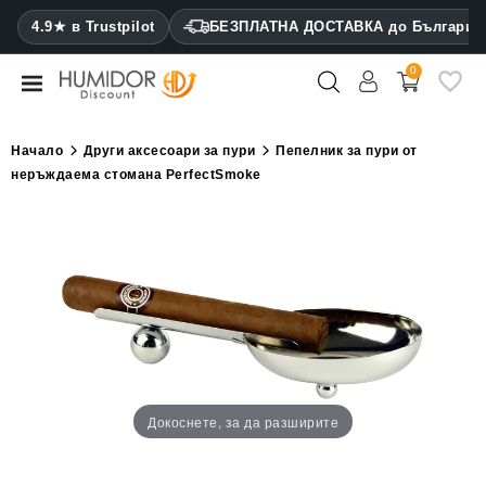
CATEGORY
4.9★ в Trustpilot
БЕЗПЛАТНА ДОСТАВКА до България
0
Хумидори
Кабинетни
Начало
Други аксесоари за пури
Пепелник за пури от
хумидори
неръждаема стомана PerfectSmoke
Калъфи
за
пури
Запалки
Резачки
за
пури
Докоснете, за да разширите
Овлажнители
и