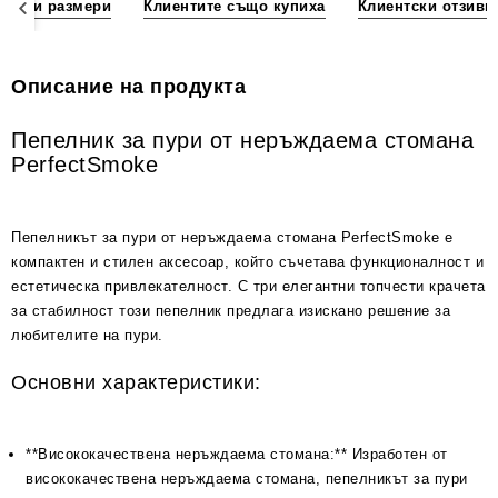
ции и размери
Клиентите също купиха
Клиентски отзиви
Описание на продукта
Пепелник за пури от неръждаема стомана
PerfectSmoke
Пепелникът за пури от неръждаема стомана PerfectSmoke е
компактен и стилен аксесоар, който съчетава функционалност и
естетическа привлекателност. С три елегантни топчести крачета
за стабилност този пепелник предлага изискано решение за
любителите на пури.
Основни характеристики:
**Висококачествена неръждаема стомана:** Изработен от
висококачествена неръждаема стомана, пепелникът за пури