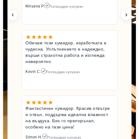
Miryana P.
Потвърден купувач
Обичам този хумидор, изработката е
чудесна. Уплътнението е надеждно,
върши страхотна работа и изглежда
невероятно.
Kevin C.
Потвърден купувач
Фантастичен хумидор. Красив отвътре
и отвън, поддържа идеална влажност
на въздуха. Бих го препоръчал,
особено на тази цена!
Simon H.
Потвърден купувач