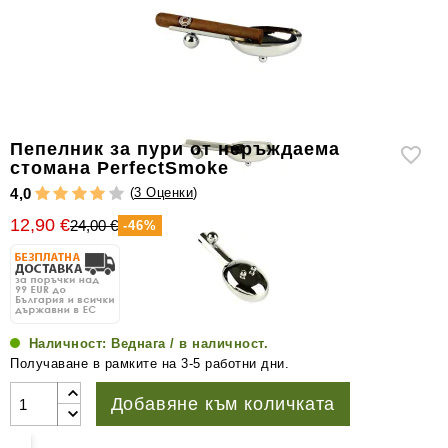
уреди
за
измерване
на
влажността
Други
Пепелник за пури от неръждаема
аксесоари
стомана PerfectSmoke
за
(
3 Оценки
)
4,0
пури
12,90 €
24,00 €
-46%
Наличност:
Веднага / в наличност.
Получаване в рамките на 3-5 работни дни.
Добавяне към количката