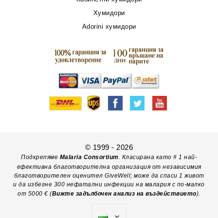
Хумидори
Adorini хумидори
© 1999 - 2026
Подкрепяме
Malaria Consortium
. Класирана като # 1 най-
ефективна благотворителна организация от независимия
благотворителен оценител GiveWell; може да спаси 1 живот
и да избегне 300 нефатални инфекции на малария с по-малко
от 5000 € (
Вижте задълбочен анализ на въздействието
).