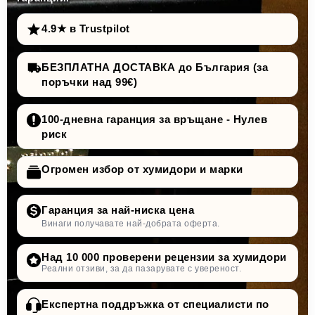
4.9★ в Trustpilot
БЕЗПЛАТНА ДОСТАВКА до България (за
поръчки над 99€)
100-дневна гаранция за връщане - Нулев
риск
Огромен избор от хумидори и марки
Гаранция за най-ниска цена
Винаги получавате най-добрата оферта.
Над 10 000 проверени рецензии за хумидори
Реални отзиви, за да пазарувате с увереност.
Експертна поддръжка от специалисти по