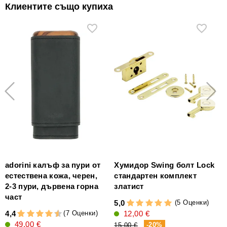
Клиентите също купиха
adorini калъф за пури от
Хумидор Swing болт Lock
естествена кожа, черен,
стандартен комплект
3
2-3 пури, дървена горна
златист
част
(5 Оценки)
5,0
(7 Оценки)
4,4
12,00 €
49,00 €
-20%
15,00 €