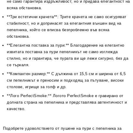
не само гарантира издръжливост, но и придава елегантност на
всяка обстановка.
**Три естетични крачета**: Трите крачета не само осигуряват
стабилност, но и допринасят за елегантния външен вид на
пепелника, който се вписва безпроблемно във всяка
обстановка.
**Елегантна поставка за пури:** Благодарение на елегантно
извитата поставка за пури пепелникът не само изглежда
стилно, но и гарантира, че пурата ви ще лежи сигурно, без да
се търкаля.
**Компактен размер:** С дължина от 15,5 см и ширина от 6,5
см пепелникът е преносим и подходящ за пътуване, високи
столове, игрище за голф и др.
**Лого PerfectSmoke:** Логото PerfectSmoke е гравирано от
долната страна на пепелника и представлява автентичност и
качество.
Подобрете удоволствието от пушене на пури с пепелника за