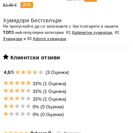
-21%
62,00 €
Хумидори Бестселъри
Не пропускайте да се запознаете с бестселърите в нашите
ТОП3
най-популярни категории: #1
Кабинетни хумидори
, #2
Хумидори
и #3
Adorini хумидори
.
Клиентски отзиви
4,0
/
5
(
3
Оценки)
33%
(1 Оценка)
33%
(1 Оценка)
33%
(1 Оценка)
0%
(0 Оценки)
0%
(0 Оценки)