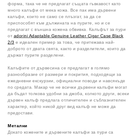
форма, така че не предлагат същата гъвкавост като
много калъфи от мека кожа. Все пак има дървени
калъфи, които не само се плъзгат, за да се
приспособят към дължината на пурите, но и се
предлагат с външна кожена обвивка. Калъфът за пури
от
adorini Adaptable Genuine Leather Cigar Case Black
2/3
е идеален пример за това, че притежава най-
доброто от двата свята, както и разделители, които да
държат пурите разделени.
Калъфите от дървесина се предлагат в голямо
разнообразие от размери и покрития, подходящи за
ежедневни екскурзии, официални поводи и навсякъде
по средата. Макар че не всички дървени калъфи могат
да бъдат толкова удобни за джоба, колкото други, всеки
дървен калъф предлага отличителен и съблазнителен
характер, който никой друг вид калъф не може да
предостави.
Метални
Докато кожените и дървените калъфи за пури са