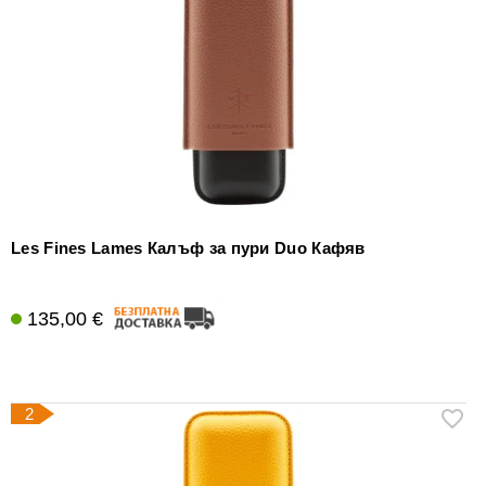
уреди
за
измерване
на
влажността
Други
аксесоари
за
пури
Les Fines Lames Калъф за пури Duo Кафяв
135,00 €
2