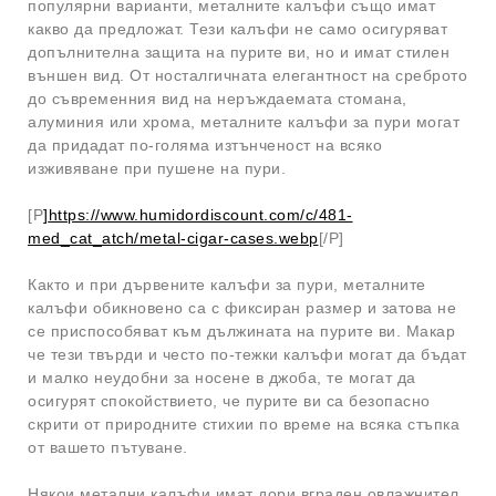
популярни варианти, металните калъфи също имат
какво да предложат. Тези калъфи не само осигуряват
допълнителна защита на пурите ви, но и имат стилен
външен вид. От носталгичната елегантност на среброто
до съвременния вид на неръждаемата стомана,
алуминия или хрома, металните калъфи за пури могат
да придадат по-голяма изтънченост на всяко
изживяване при пушене на пури.
[P
]
https://www.humidordiscount.com/c/481-
med_cat_atch/metal-cigar-cases.webp
[/P]
Както и при дървените калъфи за пури, металните
калъфи обикновено са с фиксиран размер и затова не
се приспособяват към дължината на пурите ви. Макар
че тези твърди и често по-тежки калъфи могат да бъдат
и малко неудобни за носене в джоба, те могат да
осигурят спокойствието, че пурите ви са безопасно
скрити от природните стихии по време на всяка стъпка
от вашето пътуване.
Някои метални калъфи имат дори вграден овлажнител,