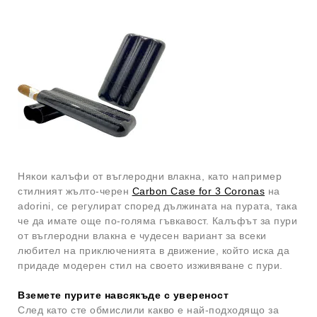
Някои калъфи от въглеродни влакна, като например
стилният жълто-черен
Carbon Case for 3 Coronas
на
adorini, се регулират според дължината на пурата, така
че да имате още по-голяма гъвкавост. Калъфът за пури
от въглеродни влакна е чудесен вариант за всеки
любител на приключенията в движение, който иска да
придаде модерен стил на своето изживяване с пури.
Вземете пурите навсякъде с увереност
След като сте обмислили какво е най-подходящо за