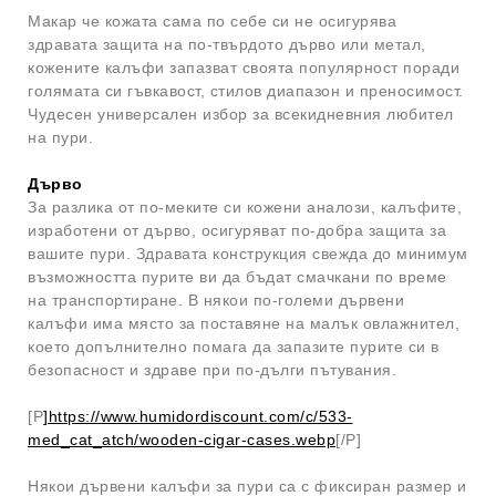
Макар че кожата сама по себе си не осигурява
здравата защита на по-твърдото дърво или метал,
кожените калъфи запазват своята популярност поради
голямата си гъвкавост, стилов диапазон и преносимост.
Чудесен универсален избор за всекидневния любител
на пури.
Дърво
За разлика от по-меките си кожени аналози, калъфите,
изработени от дърво, осигуряват по-добра защита за
вашите пури. Здравата конструкция свежда до минимум
възможността пурите ви да бъдат смачкани по време
на транспортиране. В някои по-големи дървени
калъфи има място за поставяне на малък овлажнител,
което допълнително помага да запазите пурите си в
безопасност и здраве при по-дълги пътувания.
[P
]
https://www.humidordiscount.com/c/533-
med_cat_atch/wooden-cigar-cases.webp
[/P]
Някои дървени калъфи за пури са с фиксиран размер и