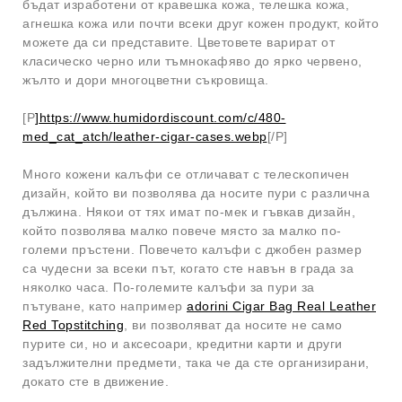
бъдат изработени от кравешка кожа, телешка кожа,
агнешка кожа или почти всеки друг кожен продукт, който
можете да си представите. Цветовете варират от
класическо черно или тъмнокафяво до ярко червено,
жълто и дори многоцветни съкровища.
[P
]
https://www.humidordiscount.com/c/480-
med_cat_atch/leather-cigar-cases.webp
[/P]
Много кожени калъфи се отличават с телескопичен
дизайн, който ви позволява да носите пури с различна
дължина. Някои от тях имат по-мек и гъвкав дизайн,
който позволява малко повече място за малко по-
големи пръстени. Повечето калъфи с джобен размер
са чудесни за всеки път, когато сте навън в града за
няколко часа. По-големите калъфи за пури за
пътуване, като например
adorini Cigar Bag Real Leather
Red Topstitching
, ви позволяват да носите не само
пурите си, но и аксесоари, кредитни карти и други
задължителни предмети, така че да сте организирани,
докато сте в движение.