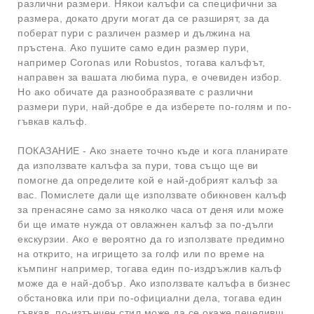
различни размери. Някои калъфи са специфични за
размера, докато други могат да се разширят, за да
поберат пури с различен размер и дължина на
пръстена. Ако пушите само един размер пури,
например Coronas или Robustos, тогава калъфът,
направен за вашата любима пура, е очевиден избор.
Но ако обичате да разнообразявате с различни
размери пури, най-добре е да изберете по-голям и по-
гъвкав калъф.
ПОКАЗАНИЕ - Ако знаете точно къде и кога планирате
да използвате калъфа за пури, това също ще ви
помогне да определите кой е най-добрият калъф за
вас. Помислете дали ще използвате обикновен калъф
за пренасяне само за няколко часа от деня или може
би ще имате нужда от овлажнен калъф за по-дълги
екскурзии. Ако е вероятно да го използвате предимно
на открито, на игрището за голф или по време на
къмпинг например, тогава един по-издръжлив калъф
може да е най-добър. Ако използвате калъфа в бизнес
обстановка или при по-официални дела, тогава един
гъвкав, по-изтънчен стил може да се окаже печеливш