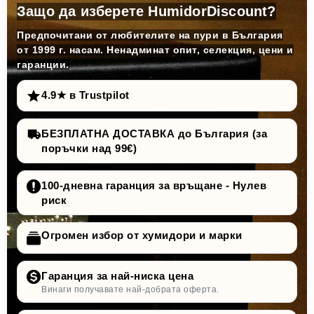
Защо да изберете HumidorDiscount?
Предпочитани от любителите на пури в България
от 1999 г. насам. Ненадминат опит, селекция, цени и
гаранции.
4.9★ в Trustpilot
БЕЗПЛАТНА ДОСТАВКА до България (за
поръчки над 99€)
100-дневна гаранция за връщане - Нулев
риск
Огромен избор от хумидори и марки
Гаранция за най-ниска цена
Винаги получавате най-добрата оферта.