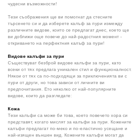
чудесни възможности!
Тези съображения ще ви помогнат да стесните
търсенето си и да изберете калъф за пури измежду
различните видове, които се предлагат днес, което ще
ви доближи още повече до най-радостния момент -
откриването на перфектния калъф за пури!
Видове калъфи за пури
Съществуват безброй видове калъфи за пури, като
всеки от тях предлага уникален стил и функционалност.
Някои от тях са по-подходящи за приключенията ви с
пури от други, но това зависи от личните ви
предпочитания. Ето няколко от най-популярните
видове, които да разгледате:
Кожа
Тези калъфи са може би това, което повечето хора си
представят, когато мислят за калъфи за пури. Кожените
калъфи предлагат по-меко и по-еластично усещане и
най-изящен външен вид. Кожените калъфи могат да