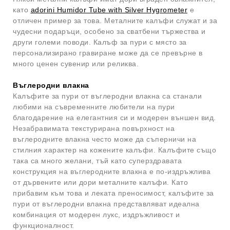
като
adorini Humidor Tube with Silver Hygrometer
е
отличен пример за това. Металните калъфи служат и за
чудесни подаръци, особено за сватбени тържества и
други големи поводи. Калъф за пури с място за
персонализирано гравиране може да се превърне в
много ценен сувенир или реликва.
Въглеродни влакна
Калъфите за пури от въглеродни влакна са станали
любими на съвременните любители на пури
благодарение на елегантния си и модерен външен вид.
Незабравимата текстурирана повърхност на
въглеродните влакна често може да съперничи на
стилния характер на кожените калъфи. Калъфите също
така са много желани, тъй като суперздравата
конструкция на въглеродните влакна е по-издръжлива
от дървените или дори металните калъфи. Като
прибавим към това и леката преносимост, калъфите за
пури от въглеродни влакна представляват идеална
комбинация от модерен лукс, издръжливост и
функционалност.