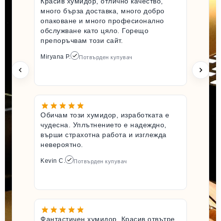
Красив хумидор, отлично качество,
много бърза доставка, много добро
опаковане и много професионално
обслужване като цяло. Горещо
препоръчвам този сайт.
Miryana P.
Потвърден купувач
Обичам този хумидор, изработката е
чудесна. Уплътнението е надеждно,
върши страхотна работа и изглежда
невероятно.
Kevin C.
Потвърден купувач
Фантастичен хумидор. Красив отвътре