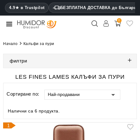
CATEGORY
4.9★ в Trustpilot
БЕЗПЛАТНА ДОСТАВКА до България
0
Хумидори
Кабинетни
Начало
Калъфи за пури
хумидори
филтри
Калъфи
за
пури
LES FINES LAMES КАЛЪФИ ЗА ПУРИ
Запалки
Сортиране по:
Най-продавани
Резачки
за
Налични са 6 продукта.
пури
1
Овлажнители
и