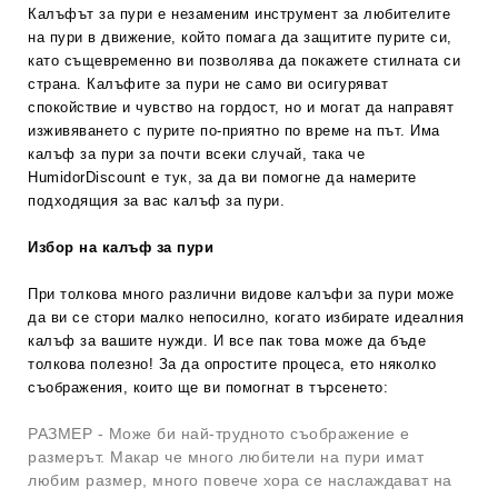
Калъфът за пури е незаменим инструмент за любителите
на пури в движение, който помага да защитите пурите си,
като същевременно ви позволява да покажете стилната си
страна. Калъфите за пури не само ви осигуряват
спокойствие и чувство на гордост, но и могат да направят
изживяването с пурите по-приятно по време на път. Има
калъф за пури за почти всеки случай, така че
HumidorDiscount е тук, за да ви помогне да намерите
подходящия за вас калъф за пури.
Избор на калъф за пури
При толкова много различни видове калъфи за пури може
да ви се стори малко непосилно, когато избирате идеалния
калъф за вашите нужди. И все пак това може да бъде
толкова полезно! За да опростите процеса, ето няколко
съображения, които ще ви помогнат в търсенето:
РАЗМЕР - Може би най-трудното съображение е
размерът. Макар че много любители на пури имат
любим размер, много повече хора се наслаждават на