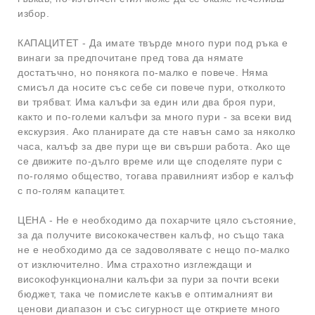
избор.
КАПАЦИТЕТ - Да имате твърде много пури под ръка е
винаги за предпочитане пред това да нямате
достатъчно, но понякога по-малко е повече. Няма
смисъл да носите със себе си повече пури, отколкото
ви трябват. Има калъфи за един или два броя пури,
както и по-големи калъфи за много пури - за всеки вид
екскурзия. Ако планирате да сте навън само за няколко
часа, калъф за две пури ще ви свърши работа. Ако ще
се движите по-дълго време или ще споделяте пури с
по-голямо общество, тогава правилният избор е калъф
с по-голям капацитет.
ЦЕНА - Не е необходимо да похарчите цяло състояние,
за да получите висококачествен калъф, но също така
не е необходимо да се задоволявате с нещо по-малко
от изключително. Има страхотно изглеждащи и
високофункционални калъфи за пури за почти всеки
бюджет, така че помислете какъв е оптималният ви
ценови диапазон и със сигурност ще откриете много