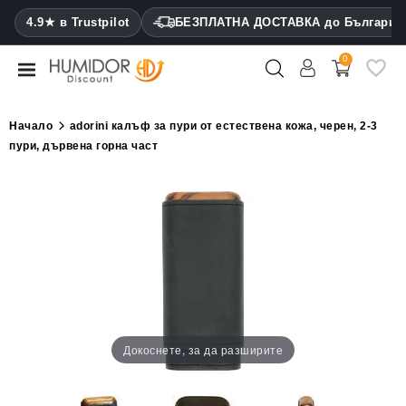
CATEGORY
4.9★ в Trustpilot
БЕЗПЛАТНА ДОСТАВКА до България
0
Хумидори
Кабинетни
Начало
adorini калъф за пури от естествена кожа, черен, 2-3
хумидори
пури, дървена горна част
Калъфи
за
пури
Запалки
Резачки
за
пури
Докоснете, за да разширите
Овлажнители
и