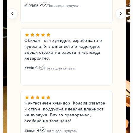
Miryana P.
Потвърден купувач
Обичам този хумидор, изработката е
чудесна. Уплътнението е надеждно,
върши страхотна работа и изглежда
невероятно.
Kevin C.
Потвърден купувач
Фантастичен хумидор. Красив отвътре
и отвън, поддържа идеална влажност
на въздуха. Бих го препоръчал,
особено на тази цена!
Simon H.
Потвърден купувач