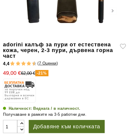
уреди
за
измерване
на
влажността
Други
adorini калъф за пури от естествена
аксесоари
кожа, черен, 2-3 пури, дървена горна
за
част
пури
(
7 Оценки
)
4,4
49,00 €
62,00 €
-21%
Наличност:
Веднага / в наличност.
Получаване в рамките на 3-5 работни дни.
Добавяне към количката