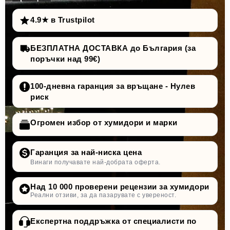
4.9★ в Trustpilot
БЕЗПЛАТНА ДОСТАВКА до България (за
поръчки над 99€)
100-дневна гаранция за връщане - Нулев
риск
Огромен избор от хумидори и марки
Гаранция за най-ниска цена
Винаги получавате най-добрата оферта.
Над 10 000 проверени рецензии за хумидори
Реални отзиви, за да пазарувате с увереност.
Експертна поддръжка от специалисти по