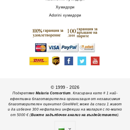
Хумидори
Adorini хумидори
© 1999 - 2026
Подкрепяме
Malaria Consortium
. Класирана като # 1 най-
ефективна благотворителна организация от независимия
благотворителен оценител GiveWell; може да спаси 1 живот
и да избегне 300 нефатални инфекции на малария с по-малко
от 5000 € (
Вижте задълбочен анализ на въздействието
).