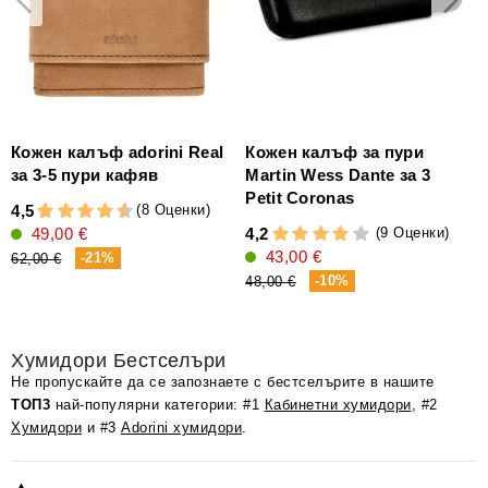
Кожен калъф adorini Real
Кожен калъф за пури
за 3-5 пури кафяв
Martin Wess Dante за 3
Petit Coronas
(8 Оценки)
4,5
(9 Оценки)
49,00 €
4,2
2
43,00 €
-21%
62,00 €
-10%
48,00 €
Хумидори Бестселъри
Не пропускайте да се запознаете с бестселърите в нашите
ТОП3
най-популярни категории: #1
Кабинетни хумидори
, #2
Хумидори
и #3
Adorini хумидори
.