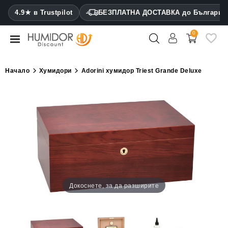
CATEGORY
4.9★ в Trustpilot
БЕЗПЛАТНА ДОСТАВКА до България
0
Хумидори
Кабинетни
Начало
Хумидори
Adorini хумидор Triest Grande Deluxe
хумидори
Калъфи
за
пури
Запалки
Резачки
за
Докоснете, за да разширите
пури
Овлажнители
и