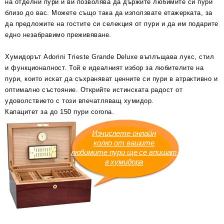
на отделни пури и ви позволява да държите любимите си пури
близо до вас. Можете също така да използвате етажерката, за
да предложите на гостите си селекция от пури и да им подарите
едно незабравимо преживяване.
Хумидорът Аdorini Trieste Grande Deluxe въплъщава лукс, стил
и функционалност. Той е идеалният избор за любителите на
пури, които искат да съхраняват ценните си пури в атрактивно и
оптимално състояние. Открийте истинската радост от
удоволствието с този впечатляващ хумидор.
Капацитет за до 150 пури corona.
Изчислете онлайн
колко от вашите
любимите пури ще се впишат
в хумидора