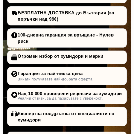
БЕЗПЛАТНА ДОСТАВКА до България (за
поръчки над 99€)
100-дневна гаранция за връщане - Нулев
риск
Огромен избор от хумидори и марки
Гаранция за най-ниска цена
Винаги получавате най-добрата оферта.
Над 10 000 проверени рецензии за хумидори
Реални отзиви, за да пазарувате с увереност.
Експертна поддръжка от специалисти по
хумидори