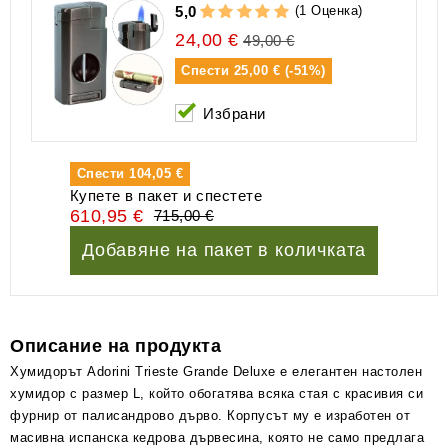
(1 Оценка)
5,0
24,00 €
49,00 €
Спести
25,00 € (-51%)
Избрани
Спести
104,05 €
Купете в пакет и спестете
610,95 €
715,00 €
Добавяне на пакет в количката
Описание на продукта
Хумидорът Аdorini Trieste Grande Deluxe е елегантен настолен
хумидор с размер L, който обогатява всяка стая с красивия си
фурнир от палисандрово дърво. Корпусът му е изработен от
масивна испанска кедрова дървесина, която не само предлага