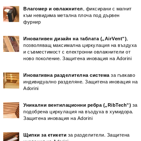
Влагомер и овлажнител
, фиксирани с магнит
към невидима метална плоча под дървен
фурнир
Иновативен дизайн на таблата („AirVent“)
,
позволяващ максимална циркулация на въздуха
и съвместимост с електронни овлажнители от
ново поколение. Защитена иновация на Adorini
Иновативна разделителна система
за гъвкаво
индивидуално разделяне. Защитена иновация на
Adorini
Уникални вентилационни ребра („RibTech“)
за
подобрена циркулация на въздуха в хумидора.
Защитена иновация на Adorini
Щипки за етикети
за разделители. Защитена