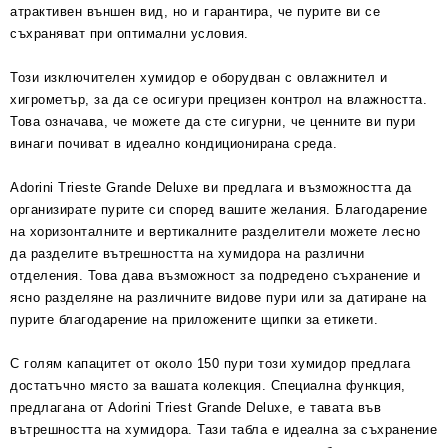
атрактивен външен вид, но и гарантира, че пурите ви се
съхраняват при оптимални условия.
Този изключителен хумидор е оборудван с овлажнител и
хигрометър, за да се осигури прецизен контрол на влажността.
Това означава, че можете да сте сигурни, че ценните ви пури
винаги почиват в идеално кондиционирана среда.
Adorini Trieste Grande Deluxe ви предлага и възможността да
организирате пурите си според вашите желания. Благодарение
на хоризонталните и вертикалните разделители можете лесно
да разделите вътрешността на хумидора на различни
отделения. Това дава възможност за подредено съхранение и
ясно разделяне на различните видове пури или за датиране на
пурите благодарение на приложените щипки за етикети.
С голям капацитет от около 150 пури този хумидор предлага
достатъчно място за вашата колекция. Специална функция,
предлагана от Аdorini Triest Grande Deluxe, е тавата във
вътрешността на хумидора. Тази табла е идеална за съхранение