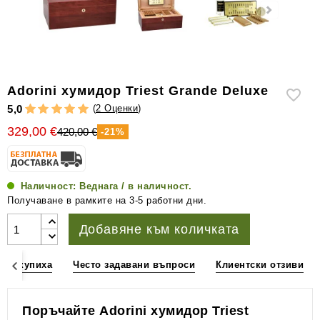
уреди
за
измерване
на
влажността
Adorini хумидор Triest Grande Deluxe
Други
(
2 Оценки
)
5,0
аксесоари
329,00 €
420,00 €
за
-21%
пури
Наличност:
Веднага / в наличност.
Получаване в рамките на 3-5 работни дни.
Добавяне към количката
ъщо купиха
Често задавани въпроси
Клиентски отзиви
Поръчайте Adorini хумидор Triest