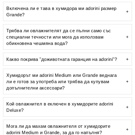
Включена ли е тава в хумидора ми adorini размер
Grande?
Трябва ли овлажнителят да се пълни само със
специални течности или мога да използвам
обикновена чешмяна вода?
Какво покрива "доживотната гаранция на adorini"?
Хумидорът ми adorini Medium или Grande веднага
ли е готов за употреба или трябва да купувам
допълнителни аксесоари?
невидим за
окото варовик
Кой овлажнител в еключен в хумидорите adorini
Deluxe?
овлажнителя
Мога ли да махам овлажнителя от хумидорите
adorini Medium и Grande, за да го напълня?
Deluxe овлажнител