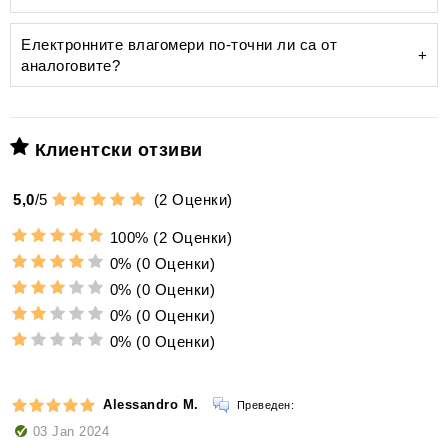
Предварително калибриран и прецизен влагомер
100 мл бутилка с разтвор за овлажнители Humifit
Електронните влагомери по-точни ли са от
аналоговите?
акрилно-полимерна
вата
дестилирана вода
Най-висока прецизност:
предотвратява
Клиентски отзиви
варовиковите натрупвания
5,0
/
5
(
2
Оценки)
Магнитно прикрепяне:
100%
(2 Оценки)
adorini предлага Humifit
0%
(0 Оценки)
висококачествена овлажняваща течност
магнитен гръб
0%
(0 Оценки)
Универсална употреба:
0%
(0 Оценки)
0%
(0 Оценки)
допълнителна метална плоча
Вкарайте компонентите:
сребърни йони
срещу бактерии и вируси
Alessandro M.
Преведен:
Поставете пури:
оптимално хигиенична
03 Jan 2024
среда
подобряване