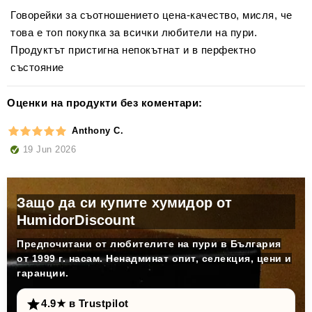
добра поддръжка и дълъг живот
Говорейки за съотношението цена-качество, мисля, че
Лекота на употреба:
това е топ покупка за всички любители на пури.
Продуктът пристигна непокътнат и в перфектно
състояние
Оценки на продукти без коментари:
Anthony C.
19 Jun 2026
Защо да си купите хумидор от
HumidorDiscount
Предпочитани от любителите на пури в България
от 1999 г. насам. Ненадминат опит, селекция, цени и
гаранции.
4.9★ в Trustpilot