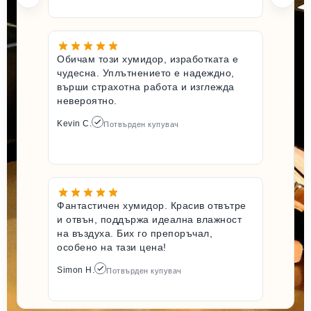
Обичам този хумидор, изработката е
чудесна. Уплътнението е надеждно,
върши страхотна работа и изглежда
невероятно.
Kevin C.
Потвърден купувач
Фантастичен хумидор. Красив отвътре
и отвън, поддържа идеална влажност
на въздуха. Бих го препоръчал,
особено на тази цена!
Simon H.
Потвърден купувач