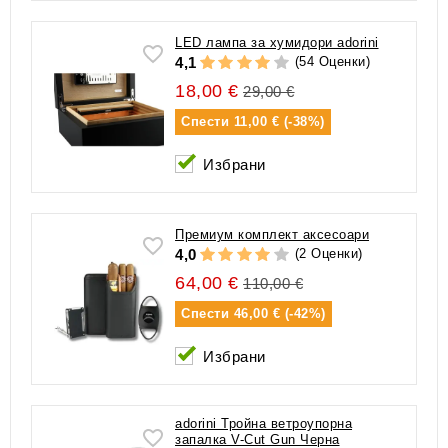
LED лампа за хумидори adorini
(54 Оценки)
4,1
18,00 €
29,00 €
Спести
11,00 € (-38%)
Избрани
Премиум комплект аксесоари
(2 Оценки)
4,0
64,00 €
110,00 €
Спести
46,00 € (-42%)
Избрани
adorini Тройна ветроупорна
запалка V-Cut Gun Черна