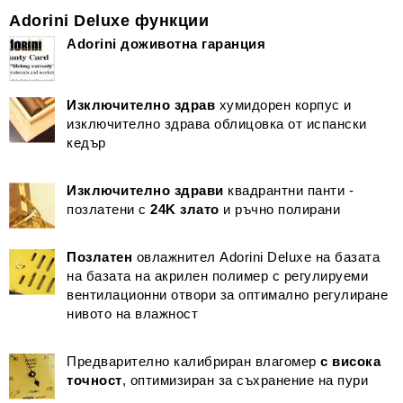
Adorini Deluxe функции
Adorini доживотна гаранция
Изключително здрав
хумидорен корпус и
изключително здрава облицовка от испански
кедър
Изключително здрави
квадрантни панти -
позлатени с
24K злато
и ръчно полирани
Позлатен
овлажнител Adorini Deluxe на базата
на базата на акрилен полимер с регулируеми
вентилационни отвори за оптимално регулиране
нивото на влажност
Предварително калибриран влагомер
с висока
точност
, оптимизиран за съхранение на пури