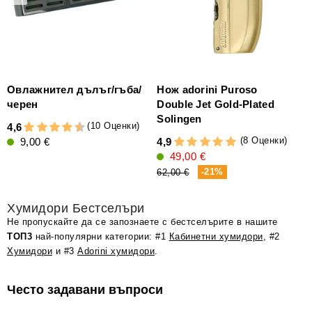
Овлажнител дълъг/гъба/
Нож adorini Puroso
черен
Double Jet Gold-Plated
Solingen
(10 Оценки)
4,6
4
(8 Оценки)
9,00 €
4,9
49,00 €
2
-21%
62,00 €
Хумидори Бестселъри
Не пропускайте да се запознаете с бестселърите в нашите
ТОП3
най-популярни категории: #1
Кабинетни хумидори
, #2
Хумидори
и #3
Adorini хумидори
.
Често задавани въпроси