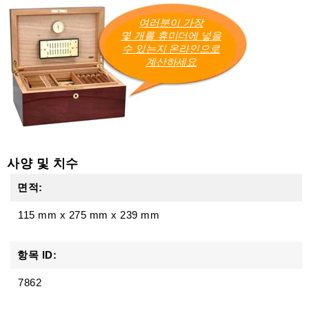
여러분이 가장
몇 개를 휴미더에 넣을
수 있는지 온라인으로
계산하세요
사양 및 치수
면적:
115 mm
x
275 mm
x
239 mm
항목 ID:
7862