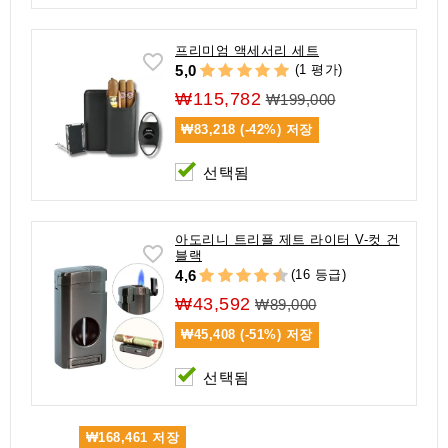
프리미엄 액세서리 세트
(1 평가)
5,0
₩115,782
₩199,000
₩83,218 (-42%)
저장
선택됨
아도리니 트리플 제트 라이터 V-컷 건
블랙
(16 등급)
4,6
₩43,592
₩89,000
₩45,408 (-51%)
저장
선택됨
₩168,461
저장