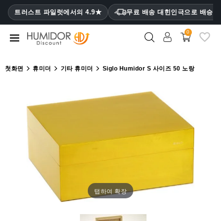
CATEGORY
트러스트 파일럿에서의 4.9★
무료 배송 대힌인극으로 배승
₩
0
휴
미
더
첫화면
휴미더
기타 휴미더
Siglo Humidor S 사이즈 50 노랑
휴
미
더
캐
비
닛
시
가
케
탭하여 확장
이
스