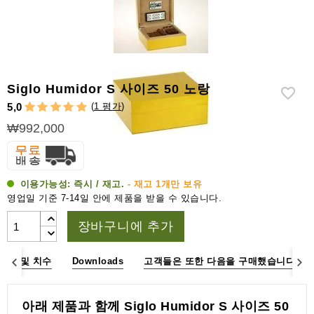
라
이
터
시
가
Siglo Humidor S 사이즈 50 노랑
시
(
1 평가
)
5,0
저
₩992,000
가
습
기
이용가능성:
즉시 / 재고.
- 재고 1개만 보유
&
영업일 기준 7-14일 안에 제품을 받을 수 있습니다.
습
도
장바구니에 추가
계
사양 및 치수
Downloads
고객들은 또한 다음을 구매했습니다.
기
타
시
아래 제품과 함께 Siglo Humidor S 사이즈 50
가