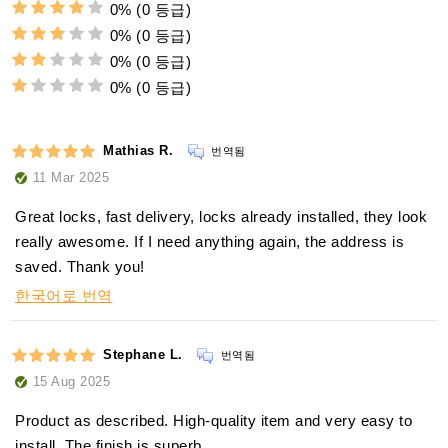
0%
(0 등급)
0%
(0 등급)
0%
(0 등급)
0%
(0 등급)
Mathias R.
번역됨
11 Mar 2025
Great locks, fast delivery, locks already installed, they look
really awesome. If I need anything again, the address is
saved. Thank you!
한국어로 번역
Stephane L.
번역됨
15 Aug 2025
Product as described. High-quality item and very easy to
install. The finish is superb.