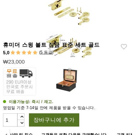
라
이
터
시
가
시
휴미더 스윙 볼트 잠금 표준 세트 골드
저
(
5 등급
)
5,0
가
₩23,000
습
기
&
습
도
계
이용가능성:
즉시 / 재고.
영업일 기준 7-14일 안에 제품을 받을 수 있습니다.
기
타
장바구니에 추가
시
가
명
사양 및 치수
고객들은 또한 다음을 구매했습니다.
고객 리뷰