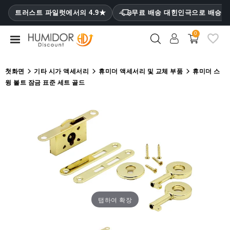
CATEGORY
트러스트 파일럿에서의 4.9★
무료 배송 대힌인극으로 배승
₩
0
휴
미
더
첫화면
기타 시가 액세서리
휴미더 액세서리 및 교체 부품
휴미더 스
윙 볼트 잠금 표준 세트 골드
휴
미
더
캐
비
닛
시
가
케
이
탭하여 확장
스