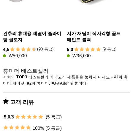
컨추리 휴대용 재떨이 슬라이
시가 재떨이 직사각형 골드
딩 클로져
페인트 블랙
(90 등급)
(9 등급)
4,5
5,0
5
₩50,000
₩36,000
휴미더 베스트셀러
저희의
TOP3
베스트셀러 카테고리 제품들을 놓치지 마세요 - #1위
휴
미더 캐비닛
, #2위
휴미더
, #3위
Adorini 휴미더
.
고객 리뷰
5,0
/
5
(
5
등급)
100%
(5 등급)