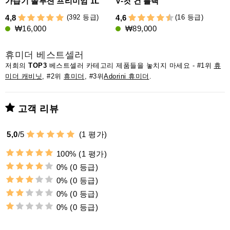
가습기 솔루션 프리미엄 1L
V-컷 건 블랙
(392 등급)
(16 등급)
4,8
4,6
4
₩16,000
₩89,000
휴미더 베스트셀러
저희의
TOP3
베스트셀러 카테고리 제품들을 놓치지 마세요 - #1위
휴
미더 캐비닛
, #2위
휴미더
, #3위
Adorini 휴미더
.
고객 리뷰
5,0
/
5
(
1
평가)
100%
(1 평가)
0%
(0 등급)
0%
(0 등급)
0%
(0 등급)
0%
(0 등급)