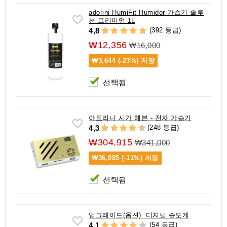
adorini HumiFit Humidor 가습기 솔루
션 프리미엄 1L
(392 등급)
4,8
₩12,356
₩16,000
₩3,644 (-23%)
저장
선택됨
아도리니 시가 헤븐 - 전자 가습기
(248 등급)
4,3
₩304,915
₩341,000
₩36,085 (-11%)
저장
선택됨
업그레이드(옵션): 디지털 습도계
(54 등급)
4,1