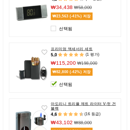
₩34,438
₩58,000
₩23,563 (-41%)
저장
선택됨
프리미엄 액세서리 세트
(1 평가)
5,0
₩115,200
₩198,000
₩82,800 (-42%)
저장
선택됨
아도리니 트리플 제트 라이터 V-컷 건
블랙
(16 등급)
4,6
₩43,102
₩88,000