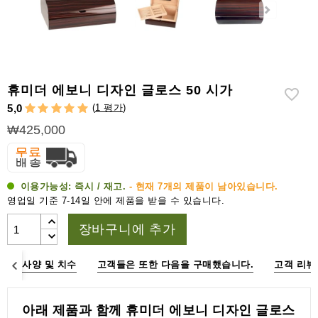
라
이
터
시
가
휴미더 에보니 디자인 글로스 50 시가
시
(
1 평가
)
5,0
저
₩425,000
가
습
기
이용가능성:
즉시 / 재고.
- 현재 7개의 제품이 남아있습니다.
&
영업일 기준 7-14일 안에 제품을 받을 수 있습니다.
습
도
장바구니에 추가
계
명
사양 및 치수
고객들은 또한 다음을 구매했습니다.
고객 리뷰
기
타
시
아래 제품과 함께 휴미더 에보니 디자인 글로스
가