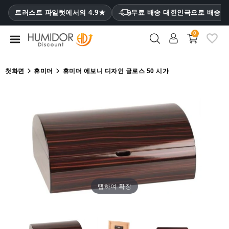
CATEGORY
트러스트 파일럿에서의 4.9★
무료 배송 대힌인극으로 배승
₩
0
휴
미
더
첫화면
휴미더
휴미더 에보니 디자인 글로스 50 시가
휴
미
더
캐
비
닛
시
가
탭하여 확장
케
이
스